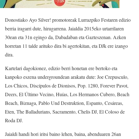
Donostiako Ayo Silver! promotoreak Lurrazpiko Festaren edizio
berria iragarri dute, hirugarrena. Jaialdia 2015eko urtarrilaren
30ean eta 31n egingo da, Dabadaban eta Gazteszenan. Azken
horretan 11 talde arituko dira bi agertokitan, eta DJk ere izango
dira.
Kartelari dagokionez, edizio berri honetan ere bertoko eta
kanpoko eszena undergroundean arakatu dute: Joe Crepusculo,
Los Chicos, Discípulos de Dionisos, Pop. 1280, Forever Pavot,
Deers, El Último Vecino, Huías, Los Hermanos Cubero, Beach
Beach, Biznaga, Pablo Und Destruktion, Espanto, Cesáreas,
Eten, The Balladurians, Sacramento, Chelis DJ, El Coloso de
Roda DJ.
Jaialdi handi hori iritsi baino lehen, baina, abenduaren 26an