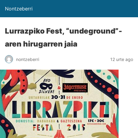
Nontzeberri
Lurrazpiko Fest, “undeground”-
aren hirugarren jaia
nontzeberri
12 urte ago