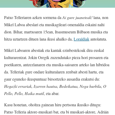
Patxo Telleriaren azken sormena da
Ai gure juaneteak!
lana, non
Mikel Laboa abeslari eta musikagileari omenaldia eskaini nahi
dion. Bihar, martxoaren 15ean, Itsasmuseum Bilbaon musika eta
hitza uztartzen dituen lana ikusi ahalko da,
Loraldiak
antolatuta.
Mikel Laboaren abestiak eta kantak ezinbestekoak dira euskal
kulturarentzat. Jokin Oregik zuzendutako pieza hori prosaren eta
poetikaren, antzezlanaren eta musika-saioaren arteko lan hibridoa
da. Telleriak gure ondare kulturalaren zenbait abesti hartu, eta
gaur eguneko ikuspuntuaz birsortzeko ausardia erakutsi du:
Hegazki errariak, Izarren hautsa, Bedeikatua, Negu hurbila, O
Pello, Pello, Haika mutil
, eta abar.
Kasu honetan, oholtza gainean hiru pertsona ikusiko ditugu:
Patxo Telleria aktore-musikari bat, eta bi musikari-aktore, Adrián