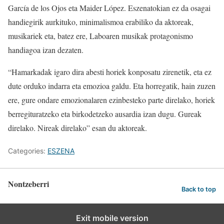
García de los Ojos eta Maider López. Eszenatokian ez da osagai
handiegirik aurkituko, minimalismoa erabiliko da aktoreak,
musikariek eta, batez ere, Laboaren musikak protagonismo
handiagoa izan dezaten.
“Hamarkadak igaro dira abesti horiek konposatu zirenetik, eta ez
dute orduko indarra eta emozioa galdu. Eta horregatik, hain zuzen
ere, gure ondare emozionalaren ezinbesteko parte direlako, horiek
berregituratzeko eta birkodetzeko ausardia izan dugu. Gureak
direlako. Nireak direlako” esan du aktoreak.
Categories:
ESZENA
Nontzeberri
Back to top
Exit mobile version