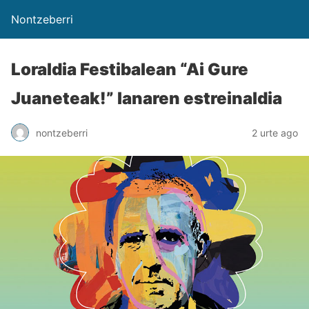
Nontzeberri
Loraldia Festibalean “Ai Gure
Juaneteak!” lanaren estreinaldia
nontzeberri
2 urte ago