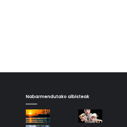
Nabarmendutako albisteak