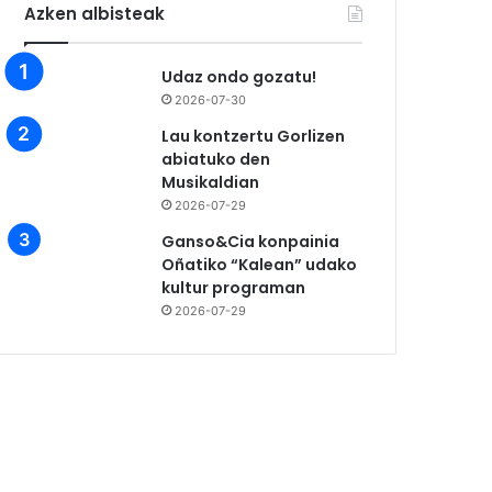
Azken albisteak
Udaz ondo gozatu!
2026-07-30
Lau kontzertu Gorlizen
abiatuko den
Musikaldian
2026-07-29
Ganso&Cia konpainia
Oñatiko “Kalean” udako
kultur programan
2026-07-29