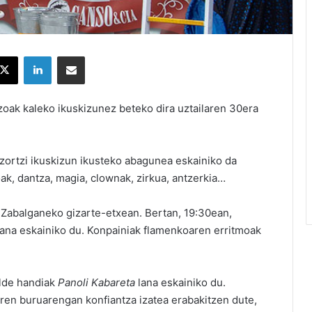
X
LinkedIn
Partekatu e-posta bidez
oak kaleko ikuskizunez beteko dira uztailaren 30era
 zortzi ikuskizun ikusteko abagunea eskainiko da
oak, dantza, magia, clownak, zirkua, antzerkia…
a! Zabalganeko gizarte-etxean. Bertan, 19:30ean,
ana eskainiko du. Konpainiak flamenkoaren erritmoak
lde handiak
Panoli Kabareta
lana eskainiko du.
eren buruarengan konfiantza izatea erabakitzen dute,