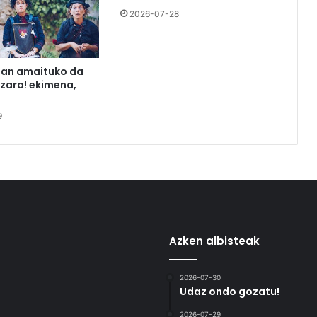
2026-07-28
tan amaituko da
azara! ekimena,
9
Azken albisteak
2026-07-30
Udaz ondo gozatu!
2026-07-29