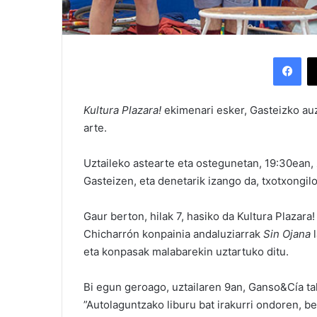
Facebook
Kultura Plazara!
ekimenari esker, Gasteizko auz
arte.
Uztaileko astearte eta ostegunetan, 19:30ean,
Gasteizen, eta denetarik izango da, txotxongil
Gaur berton, hilak 7, hasiko da Kultura Plazar
Chicharrón konpainia andaluziarrak
Sin Ojana
l
eta konpasak malabarekin uztartuko ditu.
Bi egun geroago, uztailaren 9an, Ganso&Cía ta
”Autolaguntzako liburu bat irakurri ondoren, b