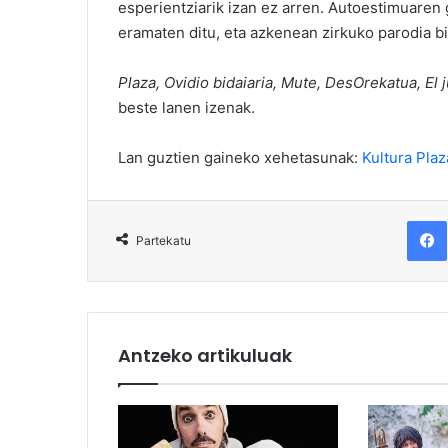
esperientziarik izan ez arren. Autoestimuaren 
eramaten ditu, eta azkenean zirkuko parodia bi
Plaza, Ovidio bidaiaria, Mute, DesOrekatua, El 
beste lanen izenak.
Lan guztien gaineko xehetasunak:
Kultura Plaz
F
Partekatu
Antzeko artikuluak