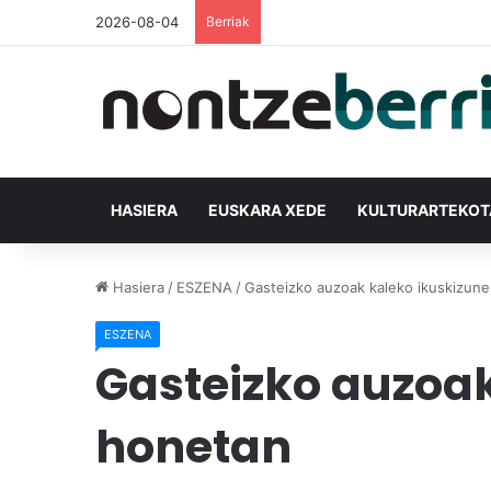
2026-08-04
Berriak
HASIERA
EUSKARA XEDE
KULTURARTEKO
Hasiera
/
ESZENA
/
Gasteizko auzoak kaleko ikuskizune
ESZENA
Gasteizko auzoak
honetan