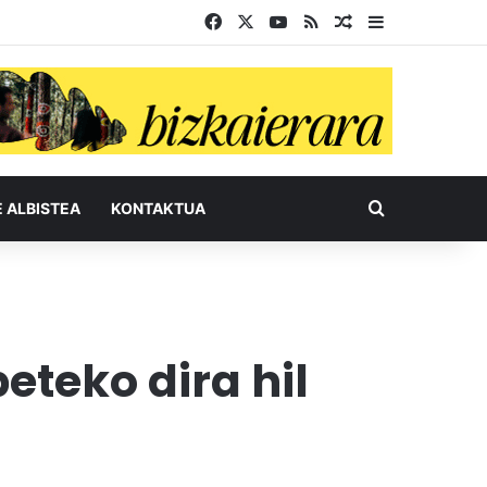
Facebook
X
YouTube
RSS
Ausazko artikul
Sidebar
Bilatu honel
E ALBISTEA
KONTAKTUA
eteko dira hil