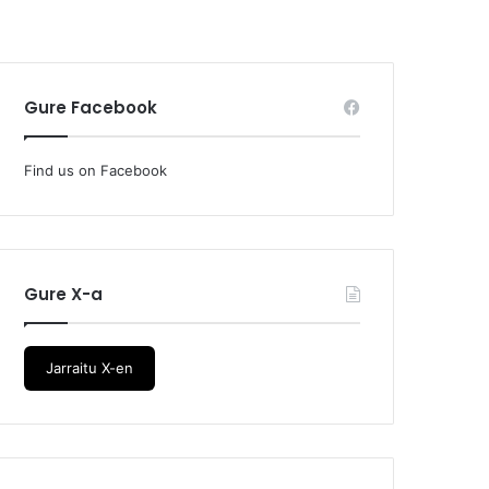
Gure Facebook
Find us on Facebook
Gure X-a
Jarraitu X-en