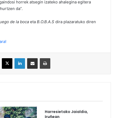
gaindosi horrek atsegin izateko ahalegina egitera
hurtzen da”.
juego de la boca
eta
B.O.B.A.S
dira plazaratuko diren
ara!
acebook
X
LinkedIn
Partekatu e-posta bidez
Inprimatu
Harresietako Jaialdia,
Iruñean