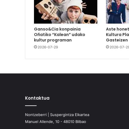
Ganso&Cia konpainia
Aste hone
Oñatiko “Kalean” udako
Kultura Pl
kultur programan
Gasteizen
2026-07-29
2026-07-2
Kontaktua
Nontzeberri | Suspergintza Elkartea
Manuel Allende, 10 - 48010 Bilbao