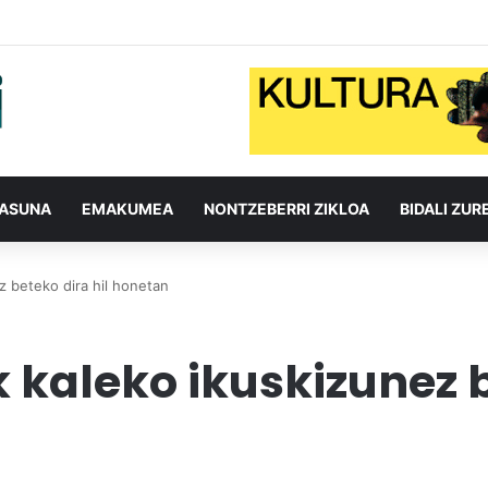
TASUNA
EMAKUMEA
NONTZEBERRI ZIKLOA
BIDALI ZUR
z beteko dira hil honetan
 kaleko ikuskizunez b