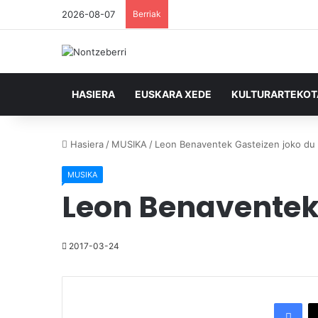
2026-08-07
Berriak
HASIERA
EUSKARA XEDE
KULTURARTEKO
Hasiera
/
MUSIKA
/
Leon Benaventek Gasteizen joko du 
MUSIKA
Leon Benaventek 
2017-03-24
Facebook