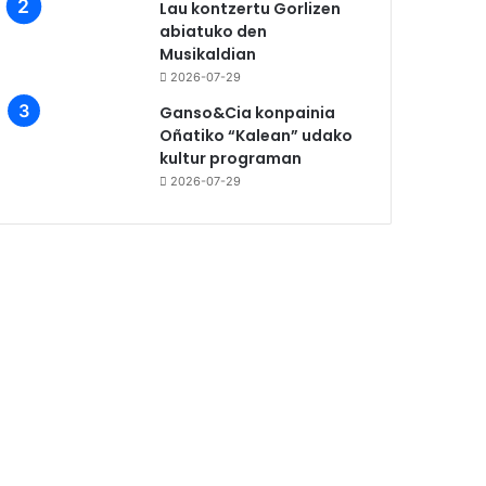
Lau kontzertu Gorlizen
abiatuko den
Musikaldian
2026-07-29
Ganso&Cia konpainia
Oñatiko “Kalean” udako
kultur programan
2026-07-29