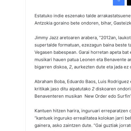
Estatuko indie eszenako talde arrakastatsuene
Antzokia goraino bete ondoren, bihar, Gasteiz
Jimmy Jazz aretoaren arabera, “2012an, lauko
supertalde formatuan, ezezagun baina beste t
Vegasen babespean. Garai horretan apeta bat 
musikari hauen patua Leonen eta Benavente ar
bigarren diskoa,
2
, aurkezten dute eta jada ez
Abraham Boba, Eduardo Baos, Luis Rodriguez e
kritikak jaso ditu aipatutako
2
diskoaren ondorio
Benaventeren musikan New Order edo Surfin’ B
Kantuen hitzen harira, inguruari erreparatzen d
“kantuek inguruko errealitatea kolokan jarri be
gainera, asko zaintzen dute. “Gai guztiak jorratu