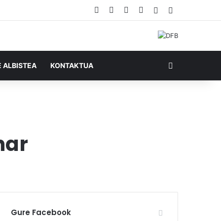
Facebook
X
YouTube
RSS
Ausazko artikul
Sidebar
Bilatu honela
E ALBISTEA
KONTAKTUA
har
Gure Facebook