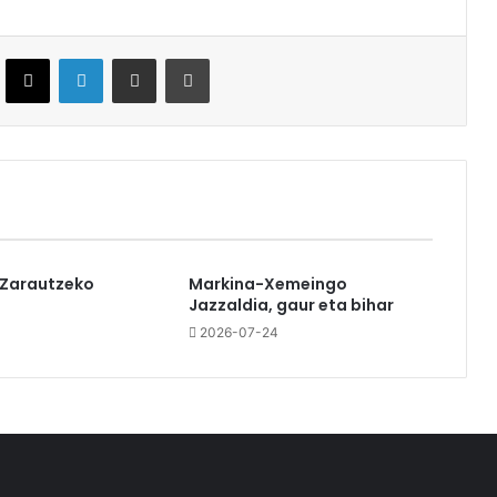
ebook
X
LinkedIn
Partekatu e-posta bidez
Inprimatu
 Zarautzeko
Markina-Xemeingo
Jazzaldia, gaur eta bihar
2026-07-24