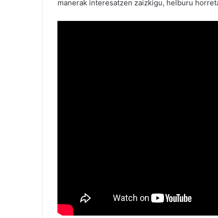
manerak interesatzen zaizkigu, helburu horretar