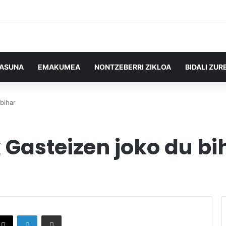
TASUNA
EMAKUMEA
NONTZEBERRI ZIKLOA
BIDALI ZUR
bihar
Gasteizen joko du bi
X
LinkedIn
Partekatu e-posta bidez