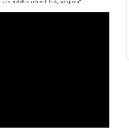
ako erabiltzen diren hitzak, hain justu”.