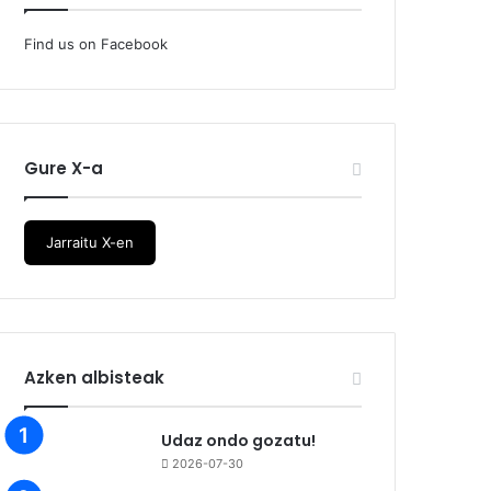
Find us on Facebook
Gure X-a
Jarraitu X-en
Azken albisteak
Udaz ondo gozatu!
2026-07-30