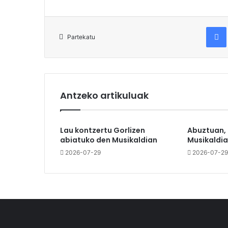
Fac
Partekatu
Antzeko artikuluak
Lau kontzertu Gorlizen
Abuztuan,
abiatuko den Musikaldian
Musikaldia
2026-07-29
2026-07-29