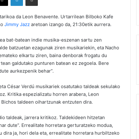
tarikoa da Leon Benavente. Urtarrilean Bilboko Kafe
ko
Jimmy Jazz
aretoan izango da, 21:30etik aurrera.
tea bat-batean indie musika-eszenan sartu zen
alde batzuetan ezagunak ziren musikariekin, eta Nacho
emateko elkartu ziren, baina denborak frogatu du
tean galdutako punturen batean ez zegoela. Bere
 dute aurkezpenik behar”.
ta César Verdú musikariek osatutako taldeak sekulako
z. Kritika espezializatu horren arabera, Leon
ichos taldeen oihartzunak entzuten dira.
io taldeak, jarrera kritikoz. Taldekideen hitzetan
har dute”. Errealitate horretara gerturatzeko modua,
 dira ja, hori dela eta, errealitate horretara hurbiltzeko