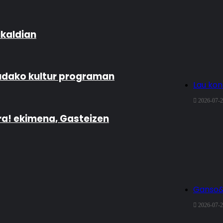
ikaldian
udako kultur programan
Lau kon
2026-07-
ra! ekimena, Gasteizen
Ganso&C
2026-07-