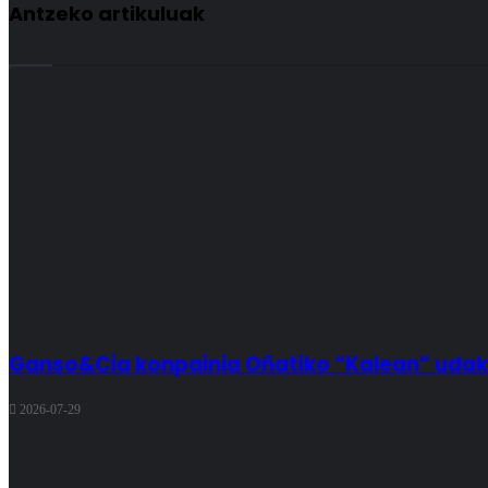
Antzeko artikuluak
Ganso&Cia konpainia Oñatiko “Kalean” udak
2026-07-29