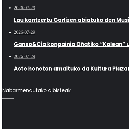
2026-07-29
Lau kontzertu Gorlizen abiatuko den Mus
2026-07-29
Ganso&Cia konpainia Oñatiko “Kalean” 
2026-07-29
Aste honetan amaituko da Kultura Plaza
Nabarmendutako albisteak