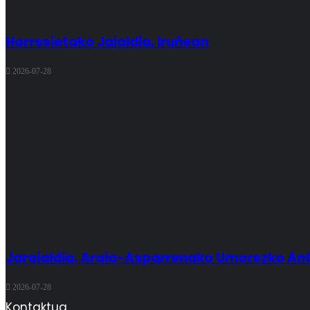
Harresietako Jaialdia, Iruñean
2026-07-28
Jaraialdia, Araia-Asparrenako Umorezko Antz
2026-07-28
Kontaktua