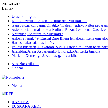
2026-08-07
Berriak
Udaz ondo gozatu!
Lau kontzertu Gorlizen abiatuko den Musikaldian
Ganso&Cia konpainia Oñatiko “Kalean” udako kultur progra
Aste honetan amaituko da Kultura Plazara! ekimena, Gasteizen
Abuztuan, Zarautzeko Musikaldia
Azken egunak 49. Euskal Zine Bilera lehiaketan izena emateko
Harresietako Jaialdia, Iruñean
Irailera bitartean, BizkaIdatz XVIII. Literatura Sarian parte har
Jaraialdia, Araia-Asparrenako Umorezko Antzerki Jaialdia
Markina-Xemeingo Jazzaldia, gaur eta bihar
Ausazko artikulua
Sidebar
Menua
HASIERA
EUSKARA XEDE