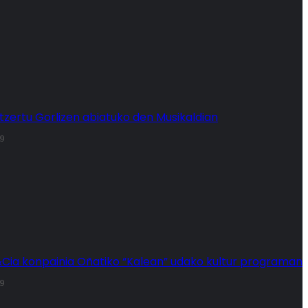
tzertu Gorlizen abiatuko den Musikaldian
29
ia konpainia Oñatiko “Kalean” udako kultur programan
29