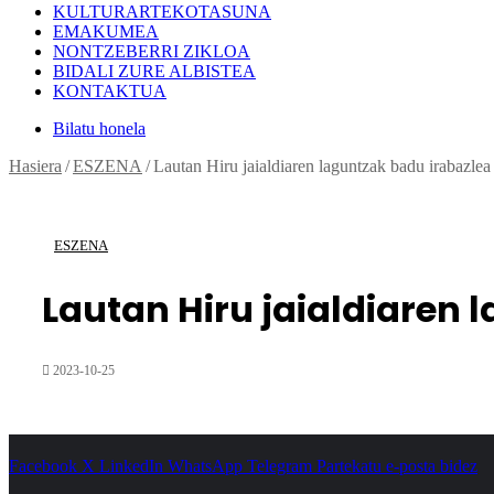
KULTURARTEKOTASUNA
EMAKUMEA
NONTZEBERRI ZIKLOA
BIDALI ZURE ALBISTEA
KONTAKTUA
Bilatu honela
Hasiera
/
ESZENA
/
Lautan Hiru jaialdiaren laguntzak badu irabazlea
ESZENA
Lautan Hiru jaialdiaren 
2023-10-25
Facebook
X
LinkedIn
WhatsApp
Telegram
Partekatu e-posta bidez