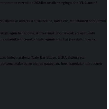
 proposamen eszenikoa 2024ko otsailean egingo den VI. Lautan3
uskarazko antzerkia sustatzea da, batez ere, lan laburren sorkuntzari
tzita egon behar dute. Antzezlanak jatorrizkoak eta estreinatu
ira onartuko antzerako beste laguntzaren bat jaso duten piezak.
aiko kideen arabera (Cafe Bar Bilbao, BIRA Kultura eta
pertsonaietako baten aitaren gaubeilan, hots, kartoizko hilkutxaren