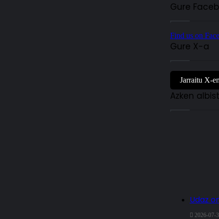
Gure Faceb
Find us on Fac
Gure X-a
Jarraitu X-e
Azken albis
Udaz o
2026-07-