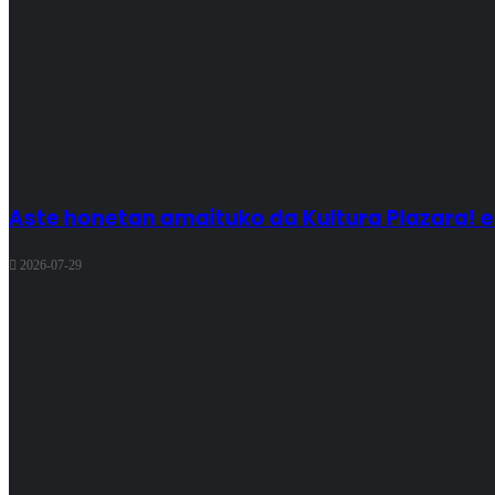
Aste honetan amaituko da Kultura Plazara! 
2026-07-29