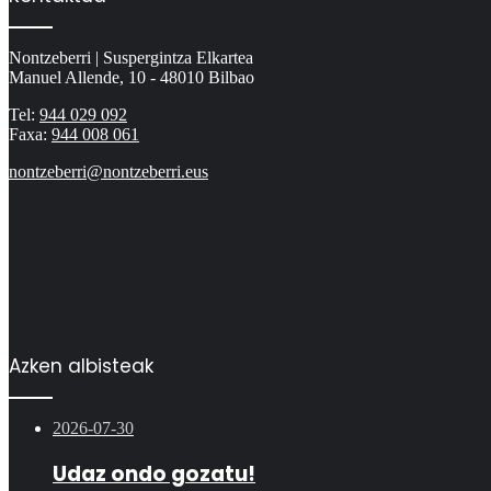
Nontzeberri | Suspergintza Elkartea
Manuel Allende, 10 - 48010 Bilbao
Tel:
944 029 092
Faxa:
944 008 061
nontzeberri@nontzeberri.eus
Azken albisteak
2026-07-30
Udaz ondo gozatu!