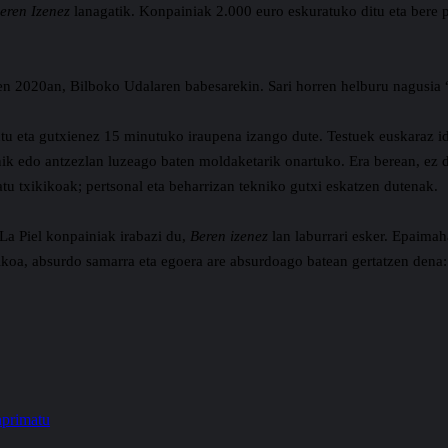
eren Izenez
lanagatik. Konpainiak 2.000 euro eskuratuko ditu eta bere
n 2020an, Bilboko Udalaren babesarekin. Sari horren helburu nagusia “e
u eta gutxienez 15 minutuko iraupena izango dute. Testuek euskaraz ida
nik edo antzezlan luzeago baten moldaketarik onartuko. Era berean, ez d
u txikikoak; pertsonal eta beharrizan tekniko gutxi eskatzen dutenak.
La Piel konpainiak irabazi du,
Beren izenez
lan laburrari esker. Epaimah
ikoa, absurdo samarra eta egoera are absurdoago batean gertatzen dena: 
nprimatu