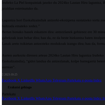
Iruñeko La Piel konpainiak jasoko du 2024ko Lautan Hiru laguntza,
B
jaialdian estreinatuko da.
Laguntza hori Euskaltzaindiak antzerki-ekoizpena sustatzeko sortu zue
bultzada emateko xedez.”
Bertan honako hauek eskatzen dira: antzezlanek gehienez ere 30 minut
gabekoak izan behar dira; hau da, ez da beste hizkuntza baten itzulpe
Lanak areto txikietan antzezteko modukoak izango dira; hau da, format
Aurten aurkeztu direnen artean 2024ko Lautan Hiru laguntza Iruñeko 
Euskaltzaindia), “gidoi landua du antzezlanak, kolpe barregarriz beter
aurrean”.
2023-10-25
Facebook
X
LinkedIn
WhatsApp
Telegram
Partekatu e-posta bidez
Erakutsi gehiago
Partekatu
Facebook
X
LinkedIn
WhatsApp
Telegram
Partekatu e-posta bidez
I