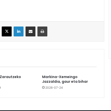
acebook
X
LinkedIn
Partekatu e-posta bidez
Inprimatu
 Zarautzeko
Markina-Xemeingo
Jazzaldia, gaur eta bihar
9
2026-07-24