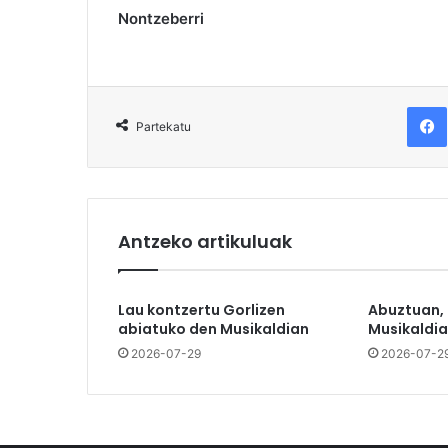
Nontzeberri
F
Partekatu
Antzeko artikuluak
Lau kontzertu Gorlizen
Abuztuan,
abiatuko den Musikaldian
Musikaldia
2026-07-29
2026-07-2