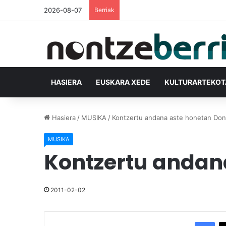
2026-08-07
Berriak
HASIERA
EUSKARA XEDE
KULTURARTEKO
Hasiera
/
MUSIKA
/
Kontzertu andana aste honetan Don
MUSIKA
Kontzertu andan
2011-02-02
Facebook