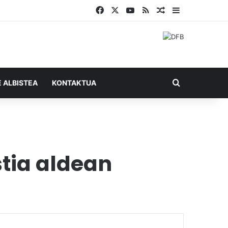
Facebook
X
YouTube
RSS
Ausazko artikul
Sidebar
Bilatu honel
E ALBISTEA
KONTAKTUA
tia aldean