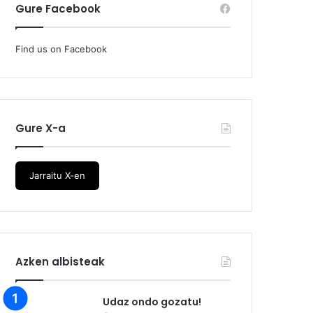
Gure Facebook
Find us on Facebook
Gure X-a
Jarraitu X-en
Azken albisteak
Udaz ondo gozatu!