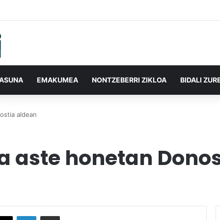
TASUNA
EMAKUMEA
NONTZEBERRI ZIKLOA
BIDALI ZUR
ostia aldean
a aste honetan Donos
X
LinkedIn
Partekatu e-posta bidez