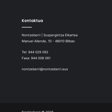
Kontaktua
Nontzeberri | Suspergintza Elkartea
Manuel Allende, 10 - 48010 Bilbao
Tel:
944 029 092
Faxa:
944 008 061
nontzeberri@nontzeberri.eus
Nontzeberri © 2026