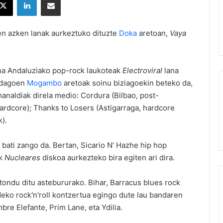
n azken lanak aurkeztuko dituzte
Doka
aretoan,
Vaya
na Andaluziako pop-rock laukoteak
Electroviral
lana
n dagoen
Mogambo
aretoak soinu biziagoekin beteko da,
manaldiak direla medio: Cordura (Bilbao, post-
ardcore); Thanks to Losers (Astigarraga, hardcore
).
 bati zango da. Bertan, Sicario N' Hazhe hip hop
ak
Nucleares
diskoa aurkezteko bira egiten ari dira.
tondu ditu astebururako. Bihar, Barracus blues rock
deko rock'n'roll kontzertua egingo dute lau bandaren
bre Elefante, Prim Lane, eta Ydilia.