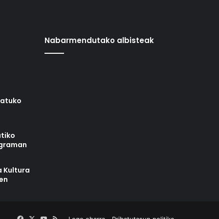
Nabarmendutako albisteak
iatuko
tiko
ograman
 Kultura
zen
Facebook
X
YouTube
RSS
Lege oharra
Pribatutasun politika