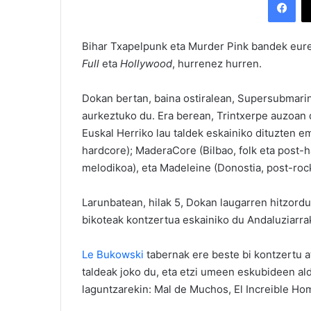
Bihar Txapelpunk eta Murder Pink bandek eure
Full
eta
Hollywood
, hurrenez hurren.
Dokan bertan, baina ostiralean, Supersubmari
aurkeztuko du. Era berean, Trintxerpe auzoa
Euskal Herriko lau taldek eskainiko dituzten e
hardcore); MaderaCore (Bilbao, folk eta post-h
melodikoa), eta Madeleine (Donostia, post-rock
Larunbatean, hilak 5, Dokan laugarren hitzordu
bikoteak kontzertua eskainiko du Andaluziarr
Le Bukowski
tabernak ere beste bi kontzertu a
taldeak joko du, eta etzi umeen eskubideen al
laguntzarekin: Mal de Muchos, El Increible Hom