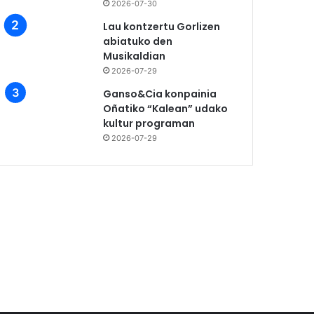
2026-07-30
Lau kontzertu Gorlizen
abiatuko den
Musikaldian
2026-07-29
Ganso&Cia konpainia
Oñatiko “Kalean” udako
kultur programan
2026-07-29