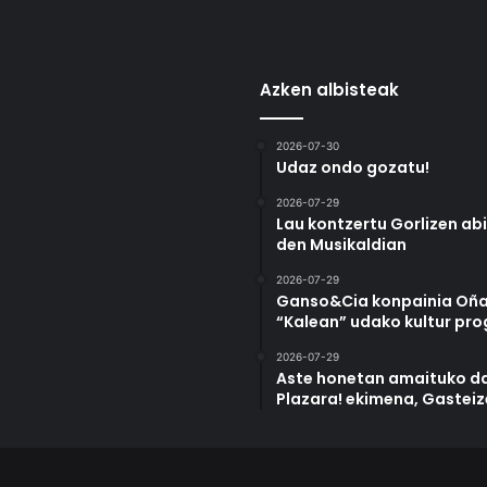
Azken albisteak
2026-07-30
Udaz ondo gozatu!
2026-07-29
Lau kontzertu Gorlizen ab
den Musikaldian
2026-07-29
Ganso&Cia konpainia Oña
“Kalean” udako kultur pr
2026-07-29
Aste honetan amaituko da
Plazara! ekimena, Gastei