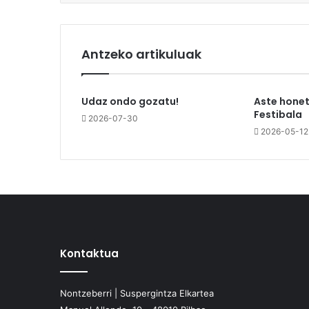
Antzeko artikuluak
Udaz ondo gozatu!
Aste honet
Festibala
2026-07-30
2026-05-12
Kontaktua
Nontzeberri | Suspergintza Elkartea