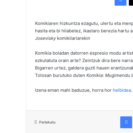
Komikiaren hizkuntza ezagutu, ulertu eta men
hasita eta bi hilabetez, ikastaro berezia hartu
Josevisky
komikilariarekin
Komikia boladan datorren espresio modu artist
ezkutatuta orain arte? Zeintzuk dira bere narra
Bigarren urtez, galdera guzti hauen erantzunak
Tolosan burutuko duten
Komikia: Mugimendu I
Izena eman mahi baduzue, horra hor
helbidea
Fac
Partekatu