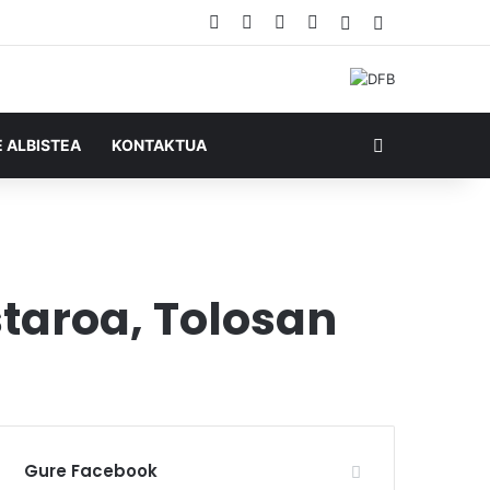
Facebook
X
YouTube
RSS
Ausazko artikul
Sidebar
Bilatu honela
E ALBISTEA
KONTAKTUA
taroa, Tolosan
Gure Facebook