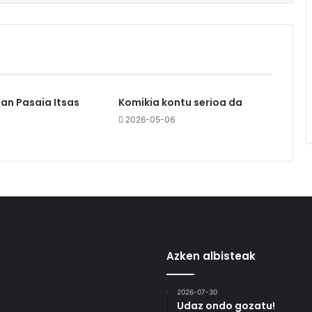
an Pasaia Itsas
Komikia kontu serioa da
2026-05-06
Azken albisteak
2026-07-30
Udaz ondo gozatu!