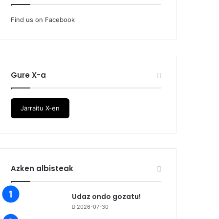
Find us on Facebook
Gure X-a
Jarraitu X-en
Azken albisteak
Udaz ondo gozatu!
2026-07-30