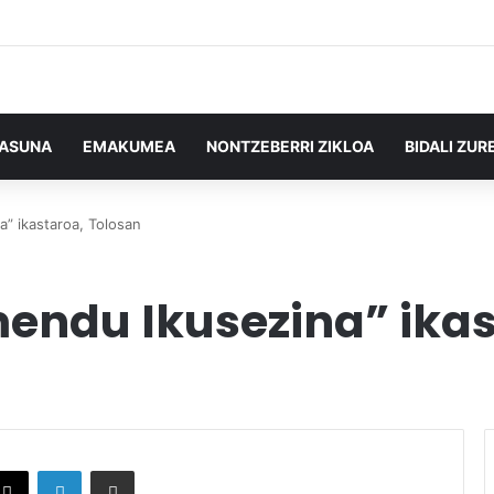
TASUNA
EMAKUMEA
NONTZEBERRI ZIKLOA
BIDALI ZUR
” ikastaroa, Tolosan
endu Ikusezina” ikas
X
LinkedIn
Partekatu e-posta bidez