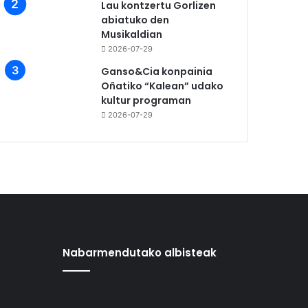
Lau kontzertu Gorlizen
abiatuko den
Musikaldian
2026-07-29
Ganso&Cia konpainia
Oñatiko “Kalean” udako
kultur programan
2026-07-29
Nabarmendutako albisteak