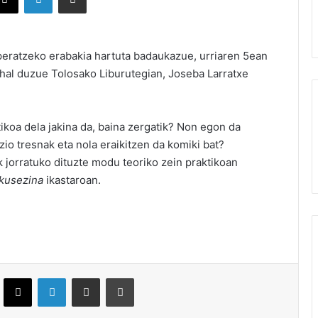
peratzeko erabakia hartuta badaukazue, urriaren 5ean
 ahal duzue Tolosako Liburutegian, Joseba Larratxe
ikoa dela jakina da, baina zergatik? Non egon da
zio tresnak eta nola eraikitzen da komiki bat?
 jorratuko dituzte modu teoriko zein praktikoan
kusezina
ikastaroan.
.
ebook
X
LinkedIn
Partekatu e-posta bidez
Inprimatu