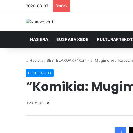
2026-08-07
Berriak
HASIERA
EUSKARA XEDE
KULTURARTEKO
Hasiera
/
BESTELAKOAK
/
“Komikia: Mugimendu Ikusezina
BESTELAKOAK
“Komikia: Mugim
2015-09-18
Facebook