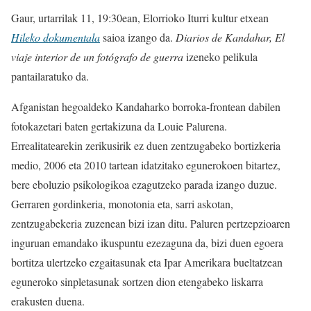
Gaur, urtarrilak 11, 19:30ean, Elorrioko Iturri kultur etxean
Hileko dokumentala
saioa izango da.
Diarios de Kandahar, El
viaje interior de un fotógrafo de guerra
izeneko pelikula
pantailaratuko da.
Afganistan hegoaldeko Kandaharko borroka-frontean dabilen
fotokazetari baten gertakizuna da Louie Palurena.
Errealitatearekin zerikusirik ez duen zentzugabeko bortizkeria
medio, 2006 eta 2010 tartean idatzitako egunerokoen bitartez,
bere eboluzio psikologikoa ezagutzeko parada izango duzue.
Gerraren gordinkeria, monotonia eta, sarri askotan,
zentzugabekeria zuzenean bizi izan ditu. Paluren pertzepzioaren
inguruan emandako ikuspuntu ezezaguna da, bizi duen egoera
bortitza ulertzeko ezgaitasunak eta Ipar Amerikara bueltatzean
eguneroko sinpletasunak sortzen dion etengabeko liskarra
erakusten duena.