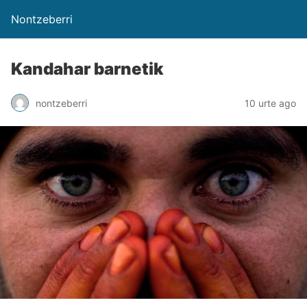
Nontzeberri
Kandahar barnetik
nontzeberri
10 urte ago