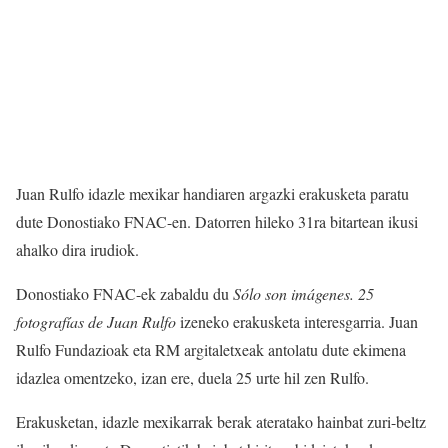
Juan Rulfo idazle mexikar handiaren argazki erakusketa paratu
dute Donostiako FNAC-en. Datorren hileko 31ra bitartean ikusi
ahalko dira irudiok.
Donostiako FNAC-ek zabaldu du
Sólo son imágenes. 25
fotografías de Juan Rulfo
izeneko erakusketa interesgarria. Juan
Rulfo Fundazioak eta RM argitaletxeak antolatu dute ekimena
idazlea omentzeko, izan ere, duela 25 urte hil zen Rulfo.
Erakusketan, idazle mexikarrak berak ateratako hainbat zuri-beltz