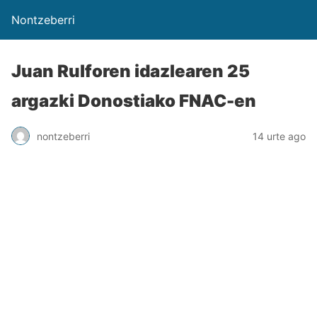
Nontzeberri
Juan Rulforen idazlearen 25
argazki Donostiako FNAC-en
nontzeberri
14 urte ago