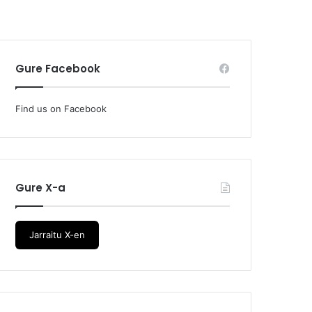
Gure Facebook
Find us on Facebook
Gure X-a
Jarraitu X-en