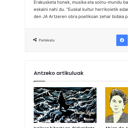
Erakusketa honek, musika eta soinu-mundu ba
eskaini nahi du. “Euskal kultur herrikoietik eda
den JA Artzeren obra poetikoan zehar bidaia p
F
Partekatu
Antzeko artikuluak