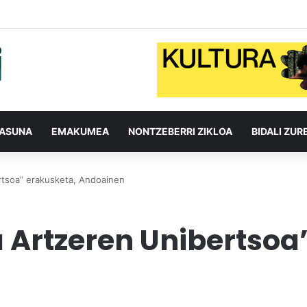
TASUNA
EMAKUMEA
NONTZEBERRI ZIKLOA
BIDALI ZUR
ibertsoa” erakusketa, Andoainen
 Ja Artzeren Unibertso