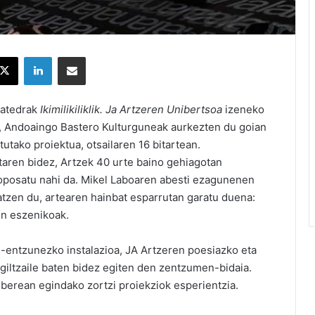
X
LinkedIn
Partekatu e-posta bidez
Katedrak
Ikimilikiliklik. Ja Artzeren Unibertsoa
izeneko
n, Andoaingo Bastero Kulturguneak aurkezten du goian
tutako proiektua, otsailaren 16 bitartean.
aren bidez, Artzek 40 urte baino gehiagotan
roposatu nahi da. Mikel Laboaren abesti ezagunenen
atzen du, artearen hainbat esparrutan garatu duena:
un eszenikoak.
s-entzunezko instalazioa, JA Artzeren poesiazko eta
iltzaile baten bidez egiten den zentzumen-bidaia.
i berean egindako zortzi proiekziok esperientzia.