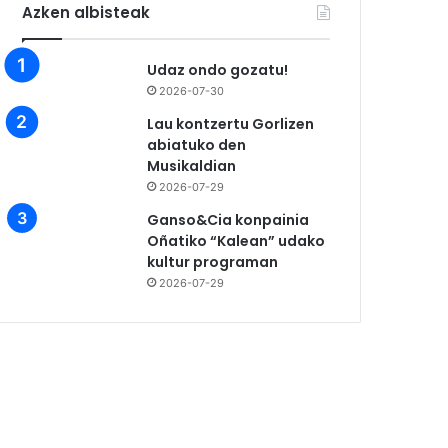
Azken albisteak
Udaz ondo gozatu!
2026-07-30
Lau kontzertu Gorlizen
abiatuko den
Musikaldian
2026-07-29
Ganso&Cia konpainia
Oñatiko “Kalean” udako
kultur programan
2026-07-29