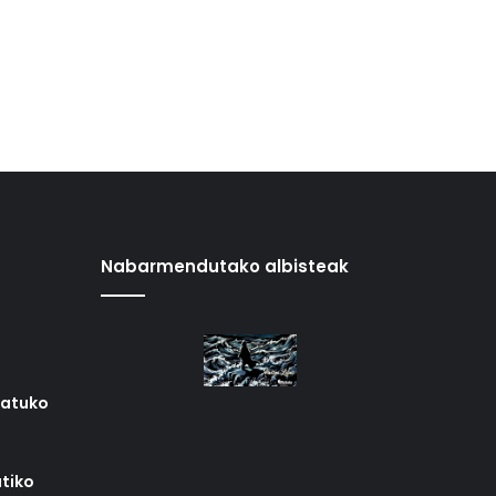
Nabarmendutako albisteak
iatuko
tiko