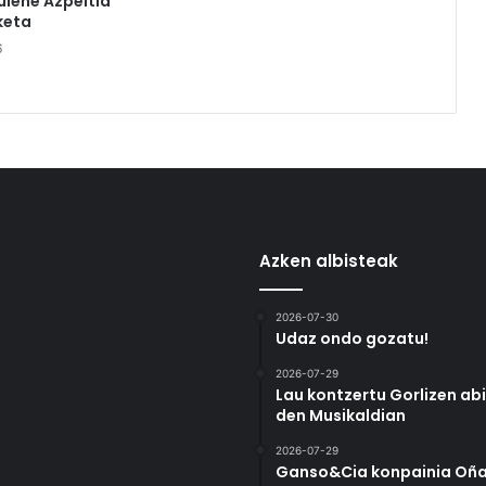
ulene Azpeitia
keta
6
Azken albisteak
2026-07-30
Udaz ondo gozatu!
2026-07-29
Lau kontzertu Gorlizen ab
den Musikaldian
2026-07-29
Ganso&Cia konpainia Oña