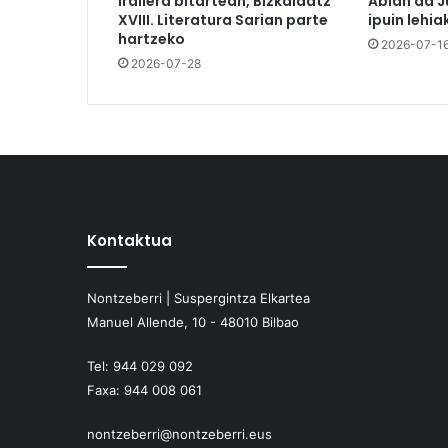
Irailera bitartean, BizkaIdatz
Abian da J
XVIII. Literatura Sarian parte
ipuin lehia
hartzeko
2026-07-1
2026-07-28
Kontaktua
Nontzeberri | Suspergintza Elkartea
Manuel Allende, 10 - 48010 Bilbao
Tel:
944 029 092
Faxa:
944 008 061
nontzeberri@nontzeberri.eus