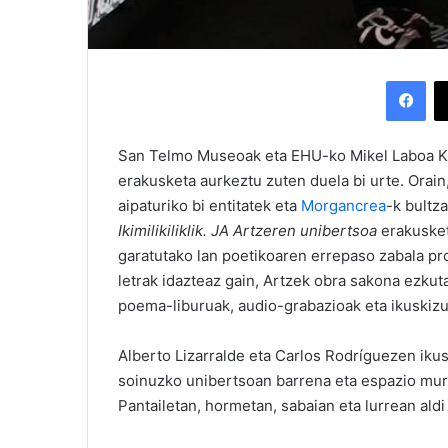
Facebook
San Telmo Museoak eta EHU-ko Mikel Laboa 
erakusketa aurkeztu zuten duela bi urte. Orai
aipaturiko bi entitatek eta
Morgancrea
-k bultza
Ikimilikiliklik. JA Artzeren unibertsoa
erakusket
garatutako lan poetikoaren errepaso zabala p
letrak idazteaz gain, Artzek obra sakona ezkut
poema-liburuak, audio-grabazioak eta ikuskiz
Alberto Lizarralde eta Carlos Rodríguezen iku
soinuzko unibertsoan barrena eta espazio murg
Pantailetan, hormetan, sabaian eta lurrean ald