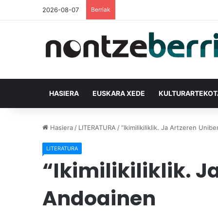
2026-08-07
Berriak
HASIERA
EUSKARA XEDE
KULTURARTEKO
Hasiera
/
LITERATURA
/
“Ikimilikiliklik. Ja Artzeren Un
LITERATURA
“Ikimilikiliklik.
Andoainen