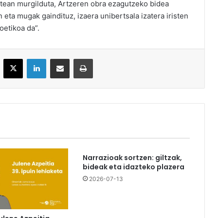
tean murgilduta, Artzeren obra ezagutzeko bidea
n eta mugak gaindituz, izaera unibertsala izatera iristen
oetikoa da”.
acebook
X
LinkedIn
Partekatu e-posta bidez
Inprimatu
Narrazioak sortzen: giltzak,
bideak eta idazteko plazera
2026-07-13