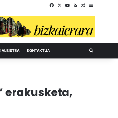
Facebook
X
YouTube
RSS
Ausazko artikul
Sidebar
Bilatu honel
E ALBISTEA
KONTAKTUA
a” erakusketa,