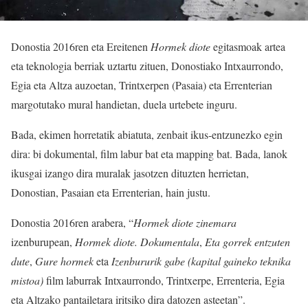
Donostia 2016ren eta Ereitenen
Hormek diote
egitasmoak artea
eta teknologia berriak uztartu zituen, Donostiako Intxaurrondo,
Egia eta Altza auzoetan, Trintxerpen (Pasaia) eta Errenterian
margotutako mural handietan, duela urtebete inguru.
Bada, ekimen horretatik abiatuta, zenbait ikus-entzunezko egin
dira: bi dokumental, film labur bat eta mapping bat. Bada, lanok
ikusgai izango dira muralak jasotzen dituzten herrietan,
Donostian, Pasaian eta Errenterian, hain justu.
Donostia 2016ren arabera, “
Hormek diote zinemara
izenburupean,
Hormek diote. Dokumentala
,
Eta gorrek entzuten
dute
,
Gure hormek
eta
Izenbururik gabe (kapital gaineko teknika
mistoa)
film laburrak Intxaurrondo, Trintxerpe, Errenteria, Egia
eta Altzako pantailetara iritsiko dira datozen asteetan”.