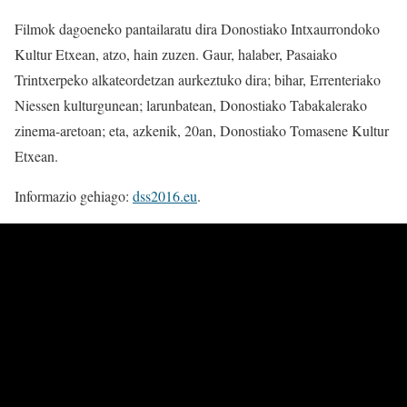
Filmok dagoeneko pantailaratu dira Donostiako Intxaurrondoko
Kultur Etxean, atzo, hain zuzen. Gaur, halaber, Pasaiako
Trintxerpeko alkateordetzan aurkeztuko dira; bihar, Errenteriako
Niessen kulturgunean; larunbatean, Donostiako Tabakalerako
zinema-aretoan; eta, azkenik, 20an, Donostiako Tomasene Kultur
Etxean.
Informazio gehiago:
dss2016.eu
.