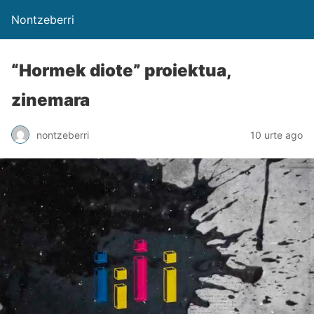
Nontzeberri
“Hormek diote” proiektua,
zinemara
nontzeberri
10 urte ago