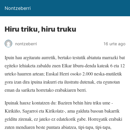
Nontzeberri
Hiru triku, hiru truku
nontzeberri
16 urte ago
Ipuin hau argitaratu aurretik, bertako testutik abiatuta marrazki bat
egiteko lehiaketa zabaldu zuen Elkar liburu-denda kateak 6 eta 12
urteko haurren artean; Euskal Herri osoko 2.000 neska-mutiletik
gora izan dira ipuina irakurri eta ilustratu dutenak, eta egunotan
eman da sariketa horretako erabakiaren berri.
Ipuinak hauxe kontatzen du: Baziren behin hiru triku ume -
Kirikiño, Sagarroi eta Kirikolatz-, ama galduta basoan bakarrik
gelditu zirenak, ez jateko ez edatekorik gabe. Horregatik erabaki
zuten mendiaren beste puntara abiatzea, tipi-tapa, tipi-tapa,