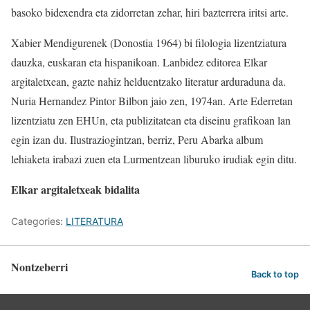
basoko bidexendra eta zidorretan zehar, hiri bazterrera iritsi arte.
Xabier Mendigurenek (Donostia 1964) bi filologia lizentziatura
dauzka, euskaran eta hispanikoan. Lanbidez editorea Elkar
argitaletxean, gazte nahiz helduentzako literatur arduraduna da.
Nuria Hernandez Pintor Bilbon jaio zen, 1974an. Arte Ederretan
lizentziatu zen EHUn, eta publizitatean eta diseinu grafikoan lan
egin izan du. Ilustraziogintzan, berriz, Peru Abarka album
lehiaketa irabazi zuen eta Lurmentzean liburuko irudiak egin ditu.
Elkar argitaletxeak bidalita
Categories:
LITERATURA
Nontzeberri
Back to top