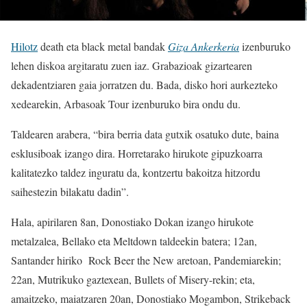
Hilotz
death eta black metal bandak
Giza Ankerkeria
izenburuko
lehen diskoa argitaratu zuen iaz. Grabazioak gizartearen
dekadentziaren gaia jorratzen du. Bada, disko hori aurkezteko
xedearekin, Arbasoak Tour izenburuko bira ondu du.
Taldearen arabera, “bira berria data gutxik osatuko dute, baina
esklusiboak izango dira. Horretarako hirukote gipuzkoarra
kalitatezko taldez inguratu da, kontzertu bakoitza hitzordu
saihestezin bilakatu dadin”.
Hala, apirilaren 8an, Donostiako Dokan izango hirukote
metalzalea, Bellako eta Meltdown taldeekin batera; 12an,
Santander hiriko Rock Beer the New aretoan, Pandemiarekin;
22an, Mutrikuko gaztexean, Bullets of Misery-rekin; eta,
amaitzeko, maiatzaren 20an, Donostiako Mogambon, Strikeback