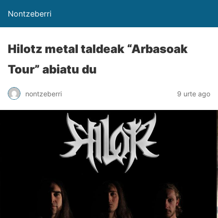
Nontzeberri
Hilotz metal taldeak “Arbasoak
Tour” abiatu du
nontzeberri
9 urte ago