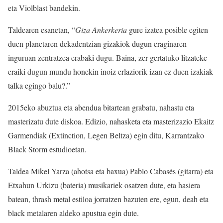
eta Violblast bandekin.
Taldearen esanetan, “
Giza Ankerkeria
gure izatea posible egiten
duen planetaren dekadentzian gizakiok dugun eraginaren
inguruan zentratzea erabaki dugu. Baina, zer gertatuko litzateke
eraiki dugun mundu honekin inoiz erlaziorik izan ez duen izakiak
talka egingo balu?.”
2015eko abuztua eta abendua bitartean grabatu, nahastu eta
masterizatu dute diskoa. Edizio, nahasketa eta masterizazio Ekaitz
Garmendiak (Extinction, Legen Beltza) egin ditu, Karrantzako
Black Storm estudioetan.
Taldea Mikel Yarza (ahotsa eta baxua) Pablo Cabasés (gitarra) eta
Etxahun Urkizu (bateria) musikariek osatzen dute, eta hasiera
batean, thrash metal estiloa jorratzen bazuten ere, egun, deah eta
black metalaren aldeko apustua egin dute.