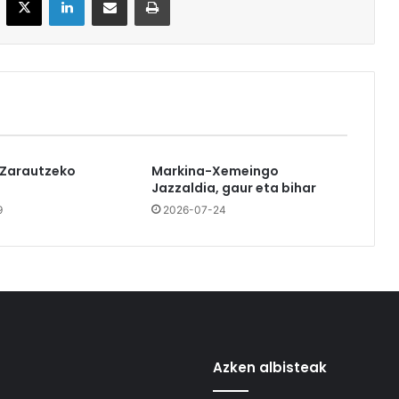
 Zarautzeko
Markina-Xemeingo
Jazzaldia, gaur eta bihar
9
2026-07-24
Azken albisteak