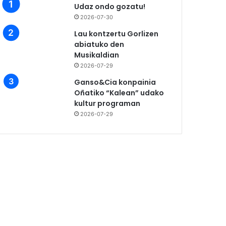
Udaz ondo gozatu!
2026-07-30
Lau kontzertu Gorlizen
abiatuko den
Musikaldian
2026-07-29
Ganso&Cia konpainia
Oñatiko “Kalean” udako
kultur programan
2026-07-29