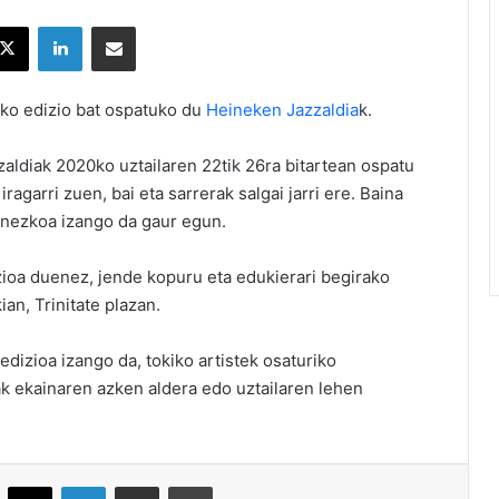
X
LinkedIn
Partekatu e-posta bidez
oko edizio bat ospatuko du
Heineken Jazzaldia
k.
ldiak 2020ko uztailaren 22tik 26ra bitartean ospatu
agarri zuen, bai eta sarrerak salgai jarri ere. Baina
inezkoa izango da gaur egun.
azioa duenez, jende kopuru eta edukierari begirako
ian, Trinitate plazan.
edizioa izango da, tokiko artistek osaturiko
k ekainaren azken aldera edo uztailaren lehen
acebook
X
LinkedIn
Partekatu e-posta bidez
Inprimatu