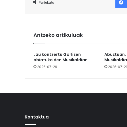
Partekatu
Antzeko artikuluak
Lau kontzertu Gorlizen
Abuztuan,
abiatuko den Musikaldian
Musikaldia
2026-07-29
2026-07-2
Kontaktua