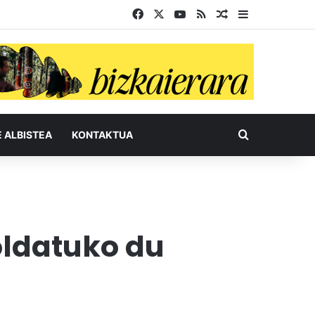
Facebook
X
YouTube
RSS
Ausazko artikul
Sidebar
Bilatu honel
E ALBISTEA
KONTAKTUA
oldatuko du