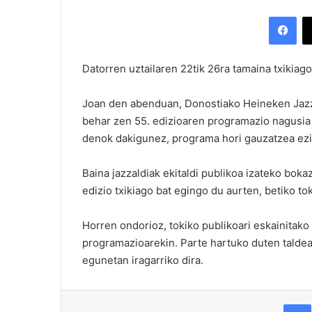
Facebook
Datorren uztailaren 22tik 26ra tamaina txikiag
Joan den abenduan, Donostiako Heineken Jazza
behar zen 55. edizioaren programazio nagusia ir
denok dakigunez, programa hori gauzatzea ez
Baina jazzaldiak ekitaldi publikoa izateko bok
edizio txikiago bat egingo du aurten, betiko tok
Horren ondorioz, tokiko publikoari eskainitako 
programazioarekin. Parte hartuko duten taldea
egunetan iragarriko dira.
F