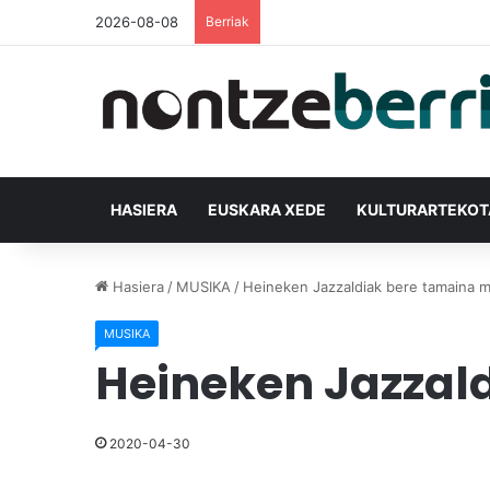
2026-08-08
Berriak
HASIERA
EUSKARA XEDE
KULTURARTEKO
Hasiera
/
MUSIKA
/
Heineken Jazzaldiak bere tamaina 
MUSIKA
Heineken Jazzal
2020-04-30