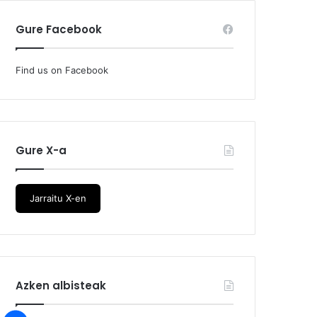
Gure Facebook
Find us on Facebook
Gure X-a
Jarraitu X-en
Azken albisteak