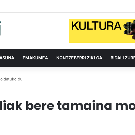
TASUNA
EMAKUMEA
NONTZEBERRI ZIKLOA
BIDALI ZUR
moldatuko du
diak bere tamaina m