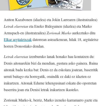
Antton Kazabonen (idazlea) eta Jokin Larrearen (ilustratzailea)
Letrak elurretan
eta Eneko Bidegainen (idazlea) eta Marko
Armspach-en (ilustratzailea)
Zorionak Marko
aurkeztuko ditu
Elkar argitaletxeak
datorrean asteazkenean, hilak 18, argitaletxe
horren Donostiako dendan.
Letrak elurretan
izenburuko lanak honako hau kontatzen du:
Denis aitonarekin bizi da mendian, gustura asko gainera. Baina
aitonak badu kezka bat: Denis ez da eskolara joatean, baserritik
urruti baitago eta horregatik, oraindik ez daki ez idazten ez
irakurtzen. Aitonak Edurne lehengusinari eskatu dio oporretan
baserrira joan eta Denisi letrak irakurtzen ikasteko.
Zorionak Marko-k, berriz, Marko izeneko karramarro gazte eta