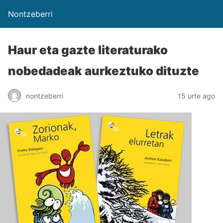
Nontzeberri
Haur eta gazte literaturako
nobedadeak aurkeztuko dituzte
nontzeberri
15 urte ago