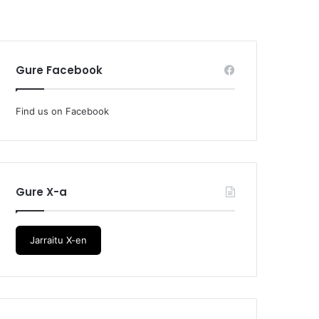
Gure Facebook
Find us on Facebook
Gure X-a
Jarraitu X-en