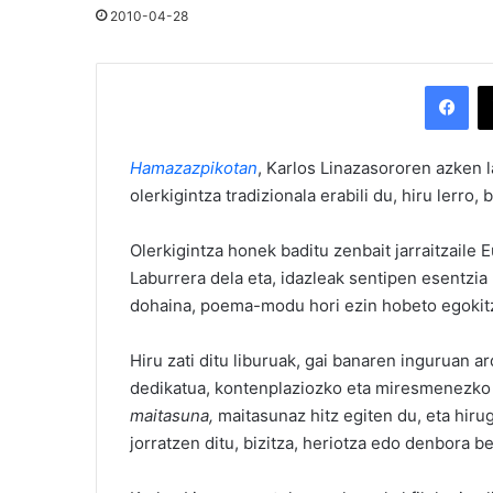
2010-04-28
Facebook
Hamazazpikotan
, Karlos Linazasororen azken 
olerkigintza tradizionala erabili du, hiru lerro,
Olerkigintza honek baditu zenbait jarraitzaile 
Laburrera dela eta, idazleak sentipen esentzia
dohaina, poema-modu hori ezin hobeto egokitze
Hiru zati ditu liburuak, gai banaren inguruan 
dedikatua, kontenplaziozko eta miresmenezko 
maitasuna,
maitasunaz hitz egiten du, eta hiru
jorratzen ditu, bizitza, heriotza edo denbora b