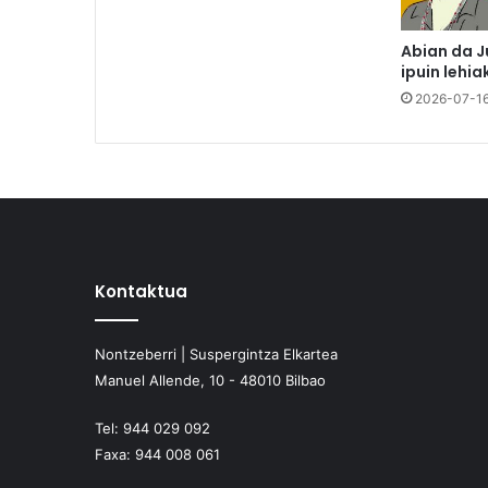
Abian da J
ipuin lehia
2026-07-1
Kontaktua
Nontzeberri | Suspergintza Elkartea
Manuel Allende, 10 - 48010 Bilbao
Tel:
944 029 092
Faxa:
944 008 061