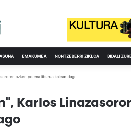
TASUNA
EMAKUMEA
NONTZEBERRI ZIKLOA
BIDALI ZUR
asororen azken poema liburua kalean dago
", Karlos Linazasor
dago