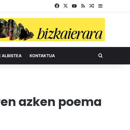
Facebook
X
YouTube
RSS
Ausazko artikul
Sidebar
Bilatu honel
E ALBISTEA
KONTAKTUA
oren azken poema