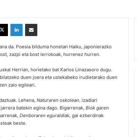
X
LinkedIn
Partekatu e-posta bidez
lana da. Poesia bilduma honetan Haiku, japonierazko
 bost, zazpi eta bost lerrokoak, hurrenez hurren.
Euskal Herrian, horietako bat Karlos Linazasoro dugu.
 bilatzeko duen joera eta ustekabeko irudietarako duen
n zaio egileari.
ardaztuak. Lehena,
Naturaren oskolean
, izadiari
jarrera batekin egina dago. Bigarrenak,
Biok garen
garrenak,
Denboraren eguraldiak
, gai ezberdinak
esteak beste.