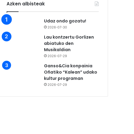
Azken albisteak
Udaz ondo gozatu!
2026-07-30
Lau kontzertu Gorlizen
abiatuko den
Musikaldian
2026-07-29
Ganso&Cia konpainia
Oñatiko “Kalean” udako
kultur programan
2026-07-29