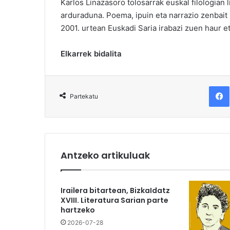
Karlos Linazasoro tolosarrak euskal filologian 
arduraduna. Poema, ipuin eta narrazio zenbait l
2001. urtean Euskadi Saria irabazi zuen haur eta
Elkarrek bidalita
F
Partekatu
Antzeko artikuluak
Irailera bitartean, BizkaIdatz
XVIII. Literatura Sarian parte
hartzeko
2026-07-28