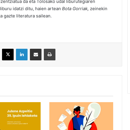
lizentziatua da eta Tolosako udal liburutegiaren
iburu idatzi ditu, haien artean
Bota Gorriak,
zeinekin
 gazte literatura sailean.
acebook
X
LinkedIn
Partekatu e-posta bidez
Inprimatu