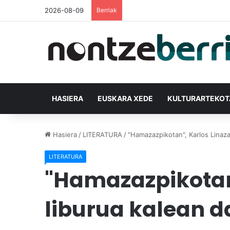
2026-08-09
Berriak
HASIERA
EUSKARA XEDE
KULTURARTEKO
Hasiera
/
LITERATURA
/
"Hamazazpikotan", Karlos Linaz
LITERATURA
"Hamazazpikotan
liburua kalean 