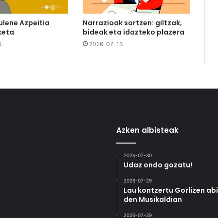
ulene Azpeitia
Narrazioak sortzen: giltzak,
keta
bideak eta idazteko plazera
6
2026-07-13
Azken albisteak
2026-07-30
Udaz ondo gozatu!
2026-07-29
Lau kontzertu Gorlizen ab
den Musikaldian
2026-07-29