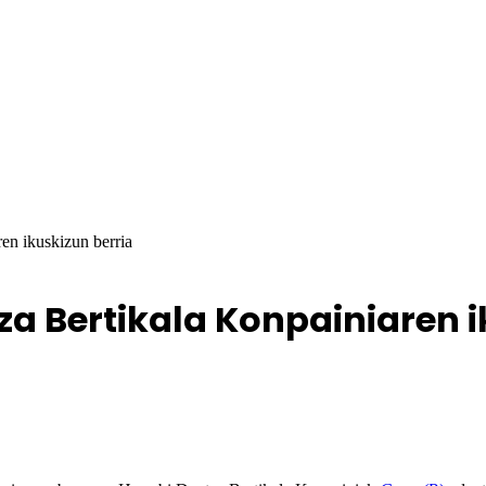
en ikuskizun berria
za Bertikala Konpainiaren i