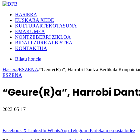
HASIERA
EUSKARA XEDE
KULTURARTEKOTASUNA
EMAKUMEA
NONTZEBERRI ZIKLOA
BIDALI ZURE ALBISTEA
KONTAKTUA
Bilatu honela
Hasiera
/
ESZENA
/
“Geure(R)a”, Harrobi Dantza Bertikala Konpainiar
ESZENA
“Geure(R)a”, Harrobi Dant
2023-05-17
Facebook
X
LinkedIn
WhatsApp
Telegram
Partekatu e-posta bidez