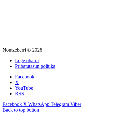
Nontzeberri © 2026
Lege oharra
Pribatutasun politika
Facebook
X
YouTube
RSS
Facebook
X
WhatsApp
Telegram
Viber
Back to top button