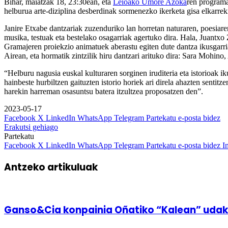
Bihar, maiatzak 18, 23:30ean, eta
Leioako Umore Azoka
ren programa
helburua arte-diziplina desberdinak sormenezko ikerketa gisa elkarreki
Janire Etxabe dantzariak zuzenduriko lan horretan naturaren, poesiare
musika, testuak eta bestelako osagarriak agertuko dira. Hala, Juantx
Gramajeren proiekzio animatuek aberastu egiten dute dantza ikusgarri
Airean, eta hormatik zintzilik hiru dantzari arituko dira: Sara Mohino,
“Helburu nagusia euskal kulturaren sorginen iruditeria eta istorioak iku
hainbeste hurbiltzen gaituzten istorio horiek ari direla ahazten sentit
harekin harreman osasuntsu batera itzultzea proposatzen den”.
2023-05-17
Facebook
X
LinkedIn
WhatsApp
Telegram
Partekatu e-posta bidez
Erakutsi gehiago
Partekatu
Facebook
X
LinkedIn
WhatsApp
Telegram
Partekatu e-posta bidez
I
Antzeko artikuluak
Ganso&Cia konpainia Oñatiko “Kalean” udak