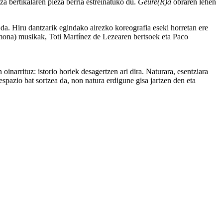
za bertikalaren pieza berria estreinatuko du.
Geure(R)a
obraren lehen
 da. Hiru dantzarik egindako airezko koreografia eseki horretan ere
rmona) musikak, Toti Martínez de Lezearen bertsoek eta Paco
oinarrituz: istorio horiek desagertzen ari dira. Naturara, esentziara
 espazio bat sortzea da, non natura erdigune gisa jartzen den eta