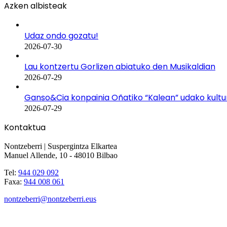
Azken albisteak
Udaz ondo gozatu!
2026-07-30
Lau kontzertu Gorlizen abiatuko den Musikaldian
2026-07-29
Ganso&Cia konpainia Oñatiko “Kalean” udako kult
2026-07-29
Kontaktua
Nontzeberri | Suspergintza Elkartea
Manuel Allende, 10 - 48010 Bilbao
Tel:
944 029 092
Faxa:
944 008 061
nontzeberri@nontzeberri.eus