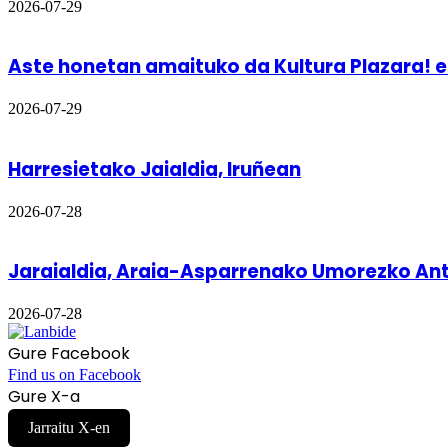
2026-07-29
Aste honetan amaituko da Kultura Plazara! 
2026-07-29
Harresietako Jaialdia, Iruñean
2026-07-28
Jaraialdia, Araia-Asparrenako Umorezko Antz
2026-07-28
Gure Facebook
Find us on Facebook
Gure X-a
Jarraitu X-en