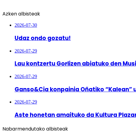
Azken albisteak
2026-07-30
Udaz ondo gozatu!
2026-07-29
Lau kontzertu Gorlizen abiatuko den Mus
2026-07-29
Ganso&Cia konpainia Oñatiko “Kalean” 
2026-07-29
Aste honetan amaituko da Kultura Plaza
Nabarmendutako albisteak