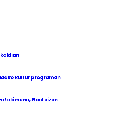
ikaldian
udako kultur programan
ra! ekimena, Gasteizen