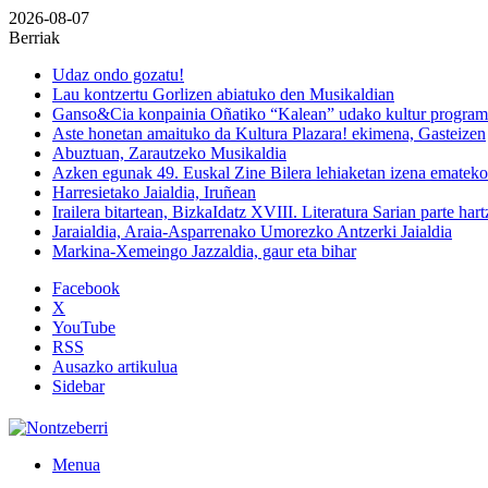
2026-08-07
Berriak
Udaz ondo gozatu!
Lau kontzertu Gorlizen abiatuko den Musikaldian
Ganso&Cia konpainia Oñatiko “Kalean” udako kultur progra
Aste honetan amaituko da Kultura Plazara! ekimena, Gasteizen
Abuztuan, Zarautzeko Musikaldia
Azken egunak 49. Euskal Zine Bilera lehiaketan izena emateko
Harresietako Jaialdia, Iruñean
Irailera bitartean, BizkaIdatz XVIII. Literatura Sarian parte har
Jaraialdia, Araia-Asparrenako Umorezko Antzerki Jaialdia
Markina-Xemeingo Jazzaldia, gaur eta bihar
Facebook
X
YouTube
RSS
Ausazko artikulua
Sidebar
Menua