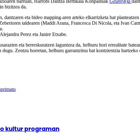
zioaren barruan, Harrobi Dantza Bertikala Konpainiak
Geure(R)a
dant
n bizitzea da.
n, dantzaren eta bideo mapping-aren arteko elkarrizketa bat planteatzen
o Zeberioren taldearen (Maddi Arana, Francesca Di Nicola, eta Ivan Ca
a.
 Alejandra Perez eta Janire Etxabe.
sarazten eta berreskuratzen laguntzea da, helburu hori errealitate batean 
zen dugu. Zentzu horretan, helburu garrantzitsu bat kontzientzia hartzeko
nprimatu
o kultur programan