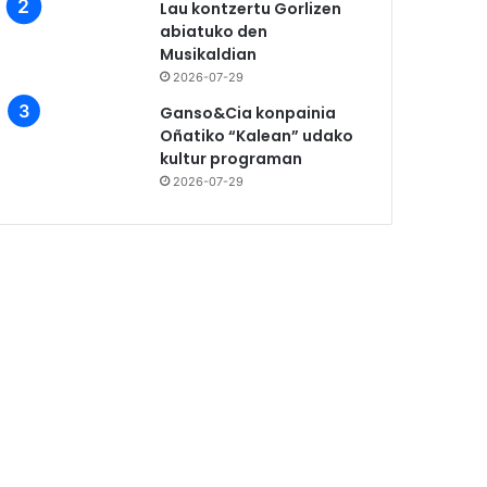
Lau kontzertu Gorlizen
abiatuko den
Musikaldian
2026-07-29
Ganso&Cia konpainia
Oñatiko “Kalean” udako
kultur programan
2026-07-29