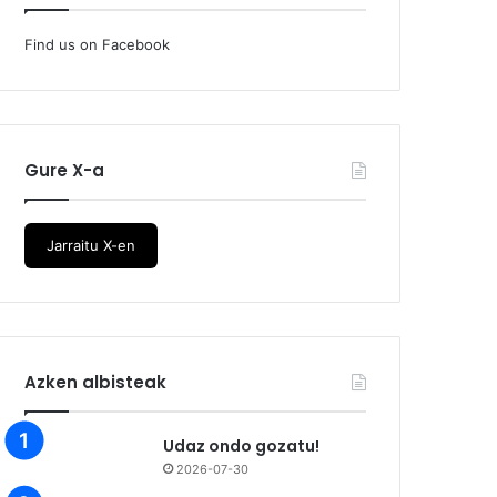
Find us on Facebook
Gure X-a
Jarraitu X-en
Azken albisteak
Udaz ondo gozatu!
2026-07-30