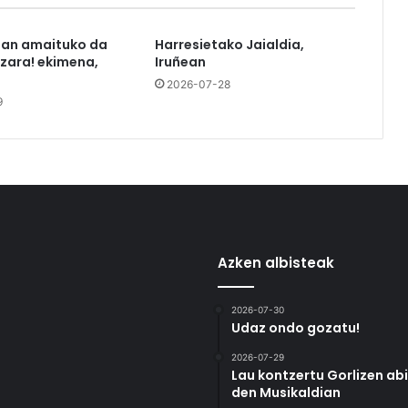
tan amaituko da
Harresietako Jaialdia,
azara! ekimena,
Iruñean
2026-07-28
9
Azken albisteak
2026-07-30
Udaz ondo gozatu!
2026-07-29
Lau kontzertu Gorlizen ab
den Musikaldian