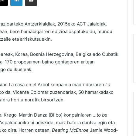
azioarteko Antzerkialdiak, 2015eko ACT Jaialdiak.
rtean, bere hamabigarren edizioa ospatuko du, mundu
zaile eta arriskutsuekin.
hereak, Korea, Bosnia Herzegovina, Belgika edo Cubatik
hala, 170 proposamen baino gehiagoren artean
go du ikusleak.
kian La casa en el Arbol konpainia madrildarraren
La
lko da. Vicente Colomar zuzendariak, 50 hamarkadako
sfera hori umoretik birsortzen.
da. Krego-Martin Danza (Bilbo) konpainiaren
…to be
spaldidaniko bi adiskide, maiz batera dantza egin eta
uko dira. Horren ostean,
Beating McEnroe
Jamie Wood-