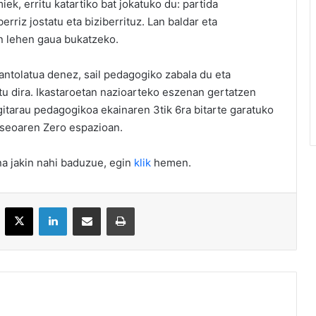
ek, erritu katartiko bat jokatuko du: partida
rriz jostatu eta biziberrituz. Lan baldar eta
n lehen gaua bukatzeko.
 antolatua denez, sail pedagogiko zabala du eta
tu dira. Ikastaroetan nazioarteko eszenan gertatzen
Egitarau pedagogikoa ekainaren 3tik 6ra bitarte garatuko
seoaren Zero espazioan.
na jakin nahi baduzue, egin
klik
hemen.
acebook
X
LinkedIn
Partekatu e-posta bidez
Inprimatu