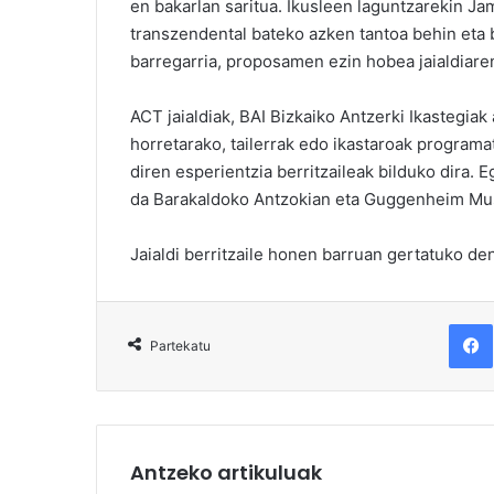
en bakarlan saritua. Ikusleen laguntzarekin Jami
transzendental bateko azken tantoa behin eta be
barregarria, proposamen ezin hobea jaialdiare
ACT jaialdiak, BAI Bizkaiko Antzerki Ikastegiak
horretarako, tailerrak edo ikastaroak programa
diren esperientzia berritzaileak bilduko dira. 
da Barakaldoko Antzokian eta Guggenheim Mu
Jaialdi berritzaile honen barruan gertatuko de
F
Partekatu
Antzeko artikuluak