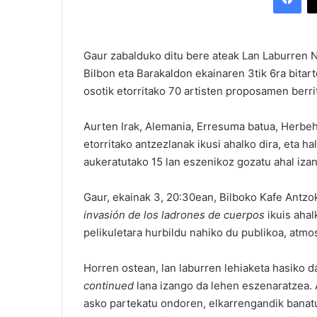
Gaur zabalduko ditu bere ateak Lan Laburren N
Bilbon eta Barakaldon ekainaren 3tik 6ra bita
osotik etorritako 70 artisten proposamen berrit
Aurten Irak, Alemania, Erresuma batua, Herbe
etorritako antzezlanak ikusi ahalko dira, eta 
aukeratutako 15 lan eszenikoz gozatu ahal izan
Gaur, ekainak 3, 20:30ean, Bilboko Kafe Antzo
invasión de los ladrones de cuerpos
ikuis aha
pelikuletara hurbildu nahiko du publikoa, atmo
Horren ostean, lan laburren lehiaketa hasiko 
continued
lana izango da lehen eszenaratzea. A
asko partekatu ondoren, elkarrengandik banat