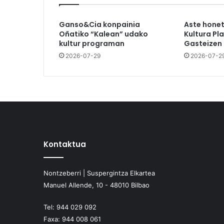
Ganso&Cia konpainia
Aste hone
Oñatiko “Kalean” udako
Kultura Pl
kultur programan
Gasteizen
2026-07-29
2026-07-2
Kontaktua
Nontzeberri | Suspergintza Elkartea
Manuel Allende, 10 - 48010 Bilbao
Tel:
944 029 092
Faxa:
944 008 061