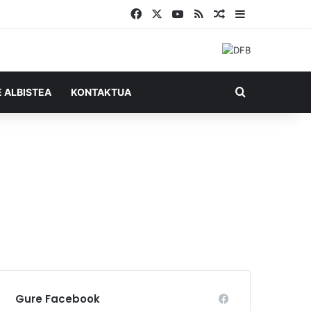
Facebook
X
YouTube
RSS
Ausazko artikul
Sidebar
Bilatu honel
E ALBISTEA
KONTAKTUA
Gure Facebook