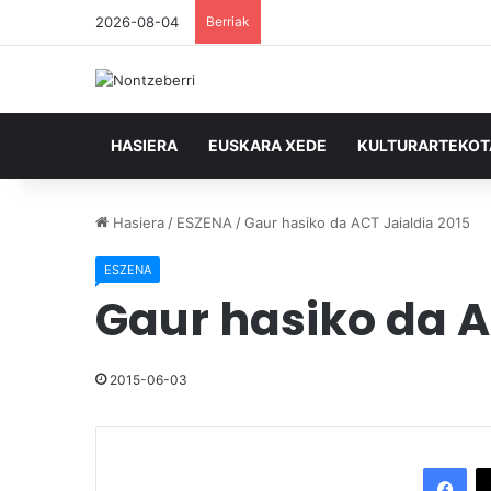
2026-08-04
Berriak
HASIERA
EUSKARA XEDE
KULTURARTEKO
Hasiera
/
ESZENA
/
Gaur hasiko da ACT Jaialdia 2015
ESZENA
Gaur hasiko da A
2015-06-03
Facebook