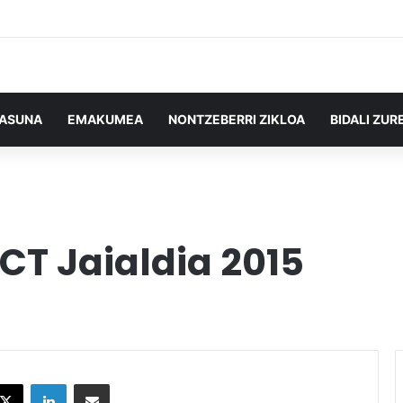
TASUNA
EMAKUMEA
NONTZEBERRI ZIKLOA
BIDALI ZUR
CT Jaialdia 2015
X
LinkedIn
Partekatu e-posta bidez