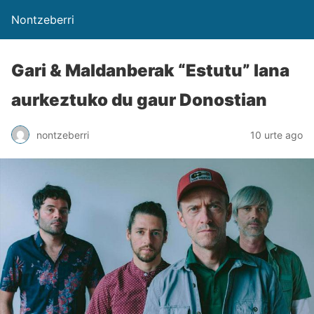
Nontzeberri
Gari & Maldanberak “Estutu” lana
aurkeztuko du gaur Donostian
nontzeberri
10 urte ago