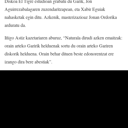
Diskoa El Tigre estudioan grabatu du Garik, Jon
Aguirrezabalagaren zuzendaritzapean, eta Xabir Eguiak
nahasketak egin ditu. Azkenik, masterizazioaz Jonan Ordorika
arduratu da.
Iñigo Astiz kazetariaren aburuz, “Naturala dirudi azken emaitzak:
orain arteko Garirik helduenak sortu du orain arteko Gariren
diskorik helduena. Orain behar dituen beste edonorentzat ere
izango dira bere abestiak”.