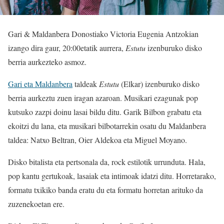
Gari & Maldanbera Donostiako Victoria Eugenia Antzokian
izango dira gaur, 20:00etatik aurrera,
Estutu
izenburuko disko
berria aurkezteko asmoz.
Gari eta Maldanbera
taldeak
Estutu
(Elkar) izenburuko disko
berria aurkeztu zuen iragan azaroan. Musikari ezagunak pop
kutsuko zazpi doinu lasai bildu ditu. Garik Bilbon grabatu eta
ekoitzi du lana, eta musikari bilbotarrekin osatu du Maldanbera
taldea: Natxo Beltran, Oier Aldekoa eta Miguel Moyano.
Disko bitalista eta pertsonala da, rock estilotik urrunduta. Hala,
pop kantu gertukoak, lasaiak eta intimoak idatzi ditu. Horretarako,
formatu txikiko banda eratu du eta formatu horretan arituko da
zuzenekoetan ere.