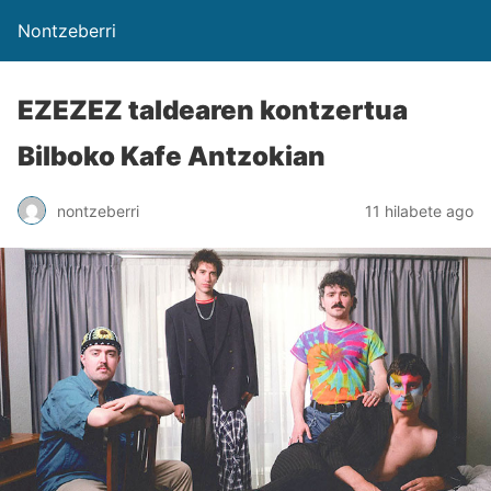
Nontzeberri
EZEZEZ taldearen kontzertua
Bilboko Kafe Antzokian
nontzeberri
11 hilabete ago