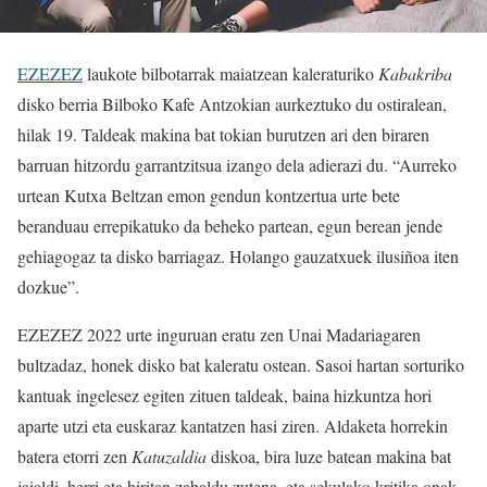
EZEZEZ
laukote bilbotarrak maiatzean kaleraturiko
Kabakriba
disko berria Bilboko Kafe Antzokian aurkeztuko du ostiralean,
hilak 19. Taldeak makina bat tokian burutzen ari den biraren
barruan hitzordu garrantzitsua izango dela adierazi du. “Aurreko
urtean Kutxa Beltzan emon gendun kontzertua urte bete
beranduau errepikatuko da beheko partean, egun berean jende
gehiagogaz ta disko barriagaz. Holango gauzatxuek ilusiñoa iten
dozkue”.
EZEZEZ 2022 urte inguruan eratu zen Unai Madariagaren
bultzadaz, honek disko bat kaleratu ostean. Sasoi hartan sorturiko
kantuak ingelesez egiten zituen taldeak, baina hizkuntza hori
aparte utzi eta euskaraz kantatzen hasi ziren. Aldaketa horrekin
batera etorri zen
Katuzaldia
diskoa, bira luze batean makina bat
jaialdi, herri eta hiritan zabaldu zutena, eta sekulako kritika onak