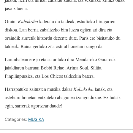
jaso zituena.
Orain,
Kabakriba
kaleratu du taldeak, estudioko hirugarren
diskoa. Lan berria zabaltzeko bira luzea egiten ari dira eta
oraindik aurretik hitzordu dezente dute. Paris ere bisitatuko du
taldeak. Baina gertuko zita ostiral honetan izango da.
Larunbatean ere jo eta su arituko dira Mendaroko Gararock
jaialdiaren barruan Bobbi Relac ,Arima Soul, Silitia,
Pinpilinpussies, eta Los Chicos taldeekin batera.
Harrapatuko zaituzten musika dakar
Kabakriba
lanak, eta
asteburu honetan entzuteko abagunea izango duzue. Ez hutsik
egin, sarrerak agortzear daude!
Categories:
MUSIKA