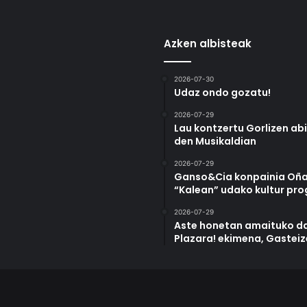
Azken albisteak
2026-07-30
Udaz ondo gozatu!
2026-07-29
Lau kontzertu Gorlizen ab
den Musikaldian
2026-07-29
Ganso&Cia konpainia Oña
“Kalean” udako kultur pr
2026-07-29
Aste honetan amaituko da
Plazara! ekimena, Gastei