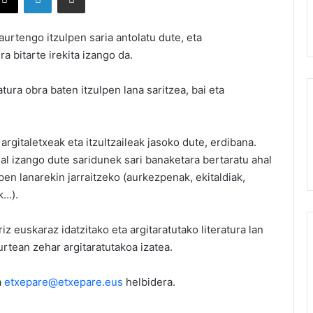
aurtengo itzulpen saria antolatu dute, eta
bitarte irekita izango da.
ura obra baten itzulpen lana saritzea, bai eta
rgitaletxeak eta itzultzaileak jasoko dute, erdibana.
hal izango dute saridunek sari banaketara bertaratu ahal
en lanarekin jarraitzeko (aurkezpenak, ekitaldiak,
k…).
iz euskaraz idatzitako eta argitaratutako literatura lan
urtean zehar argitaratutakoa izatea.
a
etxepare@etxepare.eus
helbidera.