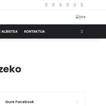
Facebook
X
YouTube
RSS
Ausazko artikul
Sidebar
Bilatu honela
E ALBISTEA
KONTAKTUA
tzeko
Gure Facebook