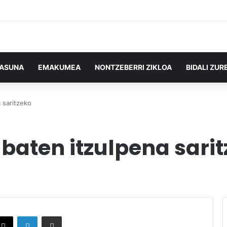
TASUNA
EMAKUMEA
NONTZEBERRI ZIKLOA
BIDALI ZUR
 saritzeko
baten itzulpena sari
X
LinkedIn
Partekatu e-posta bidez