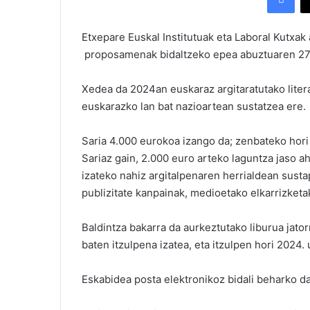
Etxepare Euskal Institutuak eta Laboral Kutxak 
proposamenak bidaltzeko epea abuztuaren 27ra 
Xedea da 2024an euskaraz argitaratutako literat
euskarazko lan bat nazioartean sustatzea ere.
Saria 4.000 eurokoa izango da; zenbateko hori a
Sariaz gain, 2.000 euro arteko laguntza jaso a
izateko nahiz argitalpenaren herrialdean sustap
publizitate kanpainak, medioetako elkarrizketa
Baldintza bakarra da aurkeztutako liburua jatorr
baten itzulpena izatea, eta itzulpen hori 2024. 
Eskabidea posta elektronikoz bidali beharko d