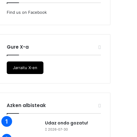
Find us on Facebook
Gure X-a
Jarraitu X-en
Azken albisteak
Udaz ondo gozatu!
2026-07-30