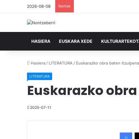
2026-08-08
Berriak
HASIERA
EUSKARA XEDE
KULTURARTEKO
Hasiera
/
LITERATURA
/
Euskarazko obra baten itzulpena
LITERATURA
Euskarazko obra 
2025-07-11
Facebook