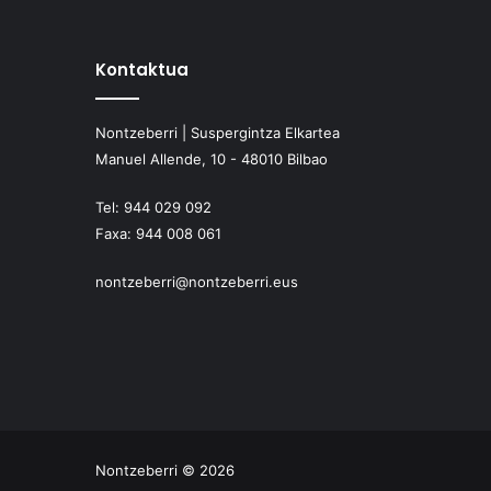
Kontaktua
Nontzeberri | Suspergintza Elkartea
Manuel Allende, 10 - 48010 Bilbao
Tel:
944 029 092
Faxa:
944 008 061
nontzeberri@nontzeberri.eus
Nontzeberri © 2026