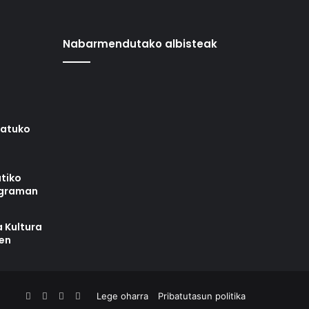
Nabarmendutako albisteak
iatuko
tiko
ograman
 Kultura
zen
Facebook
X
YouTube
RSS
Lege oharra
Pribatutasun politika