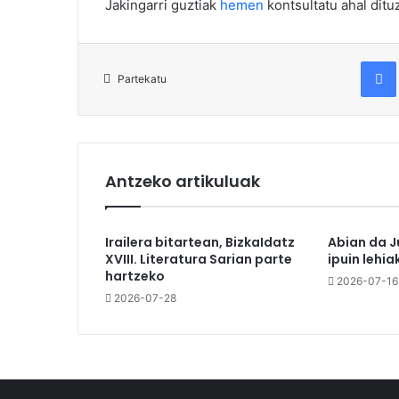
Jakingarri guztiak
hemen
kontsultatu ahal ditu
Fac
Partekatu
Antzeko artikuluak
Irailera bitartean, BizkaIdatz
Abian da J
XVIII. Literatura Sarian parte
ipuin lehia
hartzeko
2026-07-16
2026-07-28