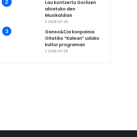
Lau kontzertu Gorlizen
abiatuko den
Musikaldian
2026-07-29
Ganso&Cia konpainia
Oñatiko “Kalean” udako
kultur programan
2026-07-29