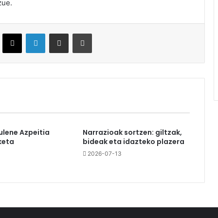
zue.
ebook
X
LinkedIn
Partekatu e-posta bidez
Inprimatu
ulene Azpeitia
Narrazioak sortzen: giltzak,
keta
bideak eta idazteko plazera
2026-07-13