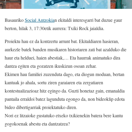
Basauriko
Social Antzokia
n ekitaldi interesgarri bat duzue gaur
berton, hilak 3, 17:30etik aurrera: Txiki Rock jaialdia.
Proiektu hau ez da kontzertu arrunt bat. Ekitaldiaren hasieran,
aurkezle batek banden musikaren historiaren zati bat azalduko die
haur eta helduei, haien abestiak,… Eta haurrak animatuko dira
dantza egiten eta gozatzen ikuskizun osoan zehar.
Ekimen hau familiei zuzenduta dago, eta diogun moduan, bertan
kantuak jo ahala, sortu ziren garaiaren eta zergatiaren
kontestualizazioaz hitz egingo da. Guzti honetaz gain, emanaldia
pantaila erraldoi batez lagunduta egongo da, non bideoklip edota
bideo dibertigarriak proiektatuko diren.
Nori ez litzaioke gustatuko etxeko txikienekin batera bere kantu
gogokoenak abestu eta dantzatzea?