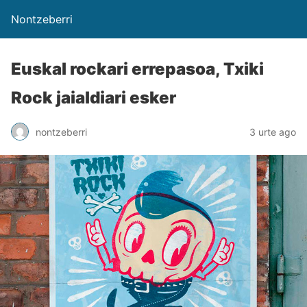
Nontzeberri
Euskal rockari errepasoa, Txiki
Rock jaialdiari esker
nontzeberri
3 urte ago