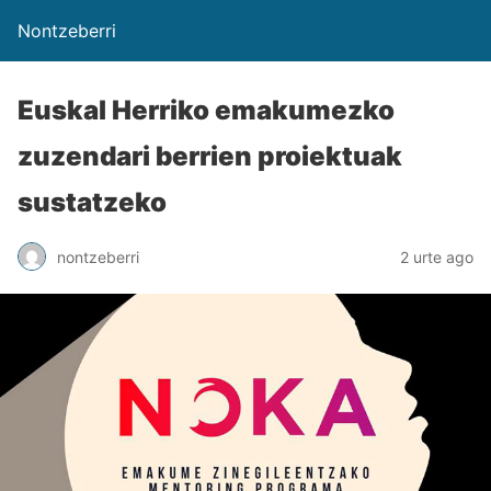
Nontzeberri
Euskal Herriko emakumezko
zuzendari berrien proiektuak
sustatzeko
nontzeberri
2 urte ago