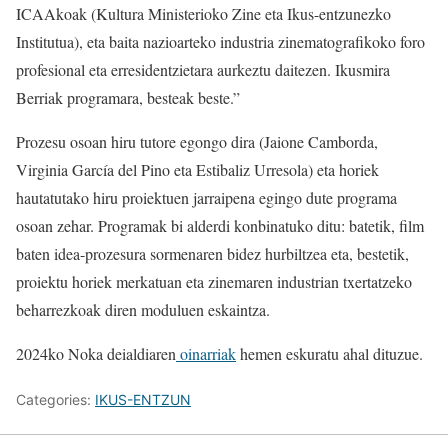
ICAAkoak (Kultura Ministerioko Zine eta Ikus-entzunezko
Institutua), eta baita nazioarteko industria zinematografikoko foro
profesional eta erresidentzietara aurkeztu daitezen. Ikusmira
Berriak programara, besteak beste.”
Prozesu osoan hiru tutore egongo dira (Jaione Camborda,
Virginia García del Pino eta Estibaliz Urresola) eta horiek
hautatutako hiru proiektuen jarraipena egingo dute programa
osoan zehar. Programak bi alderdi konbinatuko ditu: batetik, film
baten idea-prozesura sormenaren bidez hurbiltzea eta, bestetik,
proiektu horiek merkatuan eta zinemaren industrian txertatzeko
beharrezkoak diren moduluen eskaintza.
2024ko Noka deialdiaren
oinarriak
hemen eskuratu ahal dituzue.
Categories:
IKUS-ENTZUN