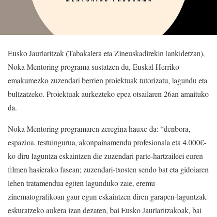
Eusko Jaurlaritzak (Tabakalera eta Zineuskadirekin lankidetzan),
Noka Mentoring programa sustatzen du, Euskal Herriko
emakumezko zuzendari berrien proiektuak tutorizatu, lagundu eta
bultzatzeko. Proiektuak aurkezteko epea otsailaren 26an amaituko
da.
Noka Mentoring programaren zeregina hauxe da: “denbora,
espazioa, testuingurua, akonpainamendu profesionala eta 4.000€-
ko diru laguntza eskaintzen die zuzendari parte-hartzaileei euren
filmen hasierako fasean; zuzendari-txosten sendo bat eta gidoiaren
lehen tratamendua egiten lagunduko zaie, eremu
zinematografikoan gaur egun eskaintzen diren garapen-laguntzak
eskuratzeko aukera izan dezaten, bai Eusko Jaurlaritzakoak, bai