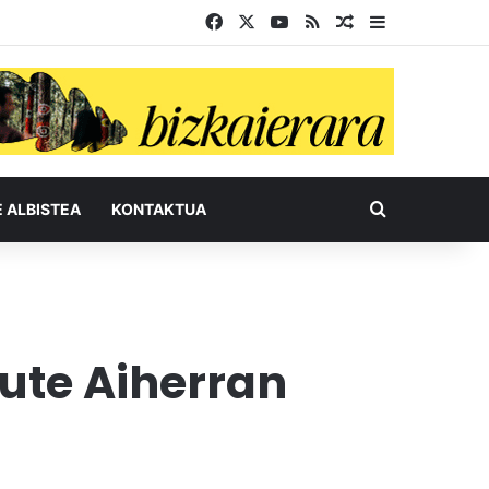
Facebook
X
YouTube
RSS
Ausazko artikul
Sidebar
Bilatu honel
E ALBISTEA
KONTAKTUA
ute Aiherran