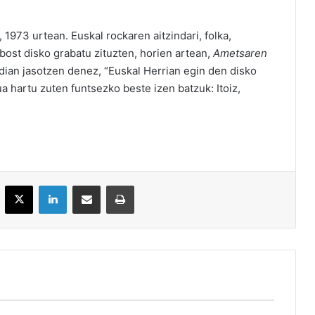
1973 urtean. Euskal rockaren aitzindari, folka,
 bost disko grabatu zituzten, horien artean,
Ametsaren
dian jasotzen denez, “Euskal Herrian egin den disko
a hartu zuten funtsezko beste izen batzuk: Itoiz,
acebook
X
LinkedIn
Partekatu e-posta bidez
Inprimatu