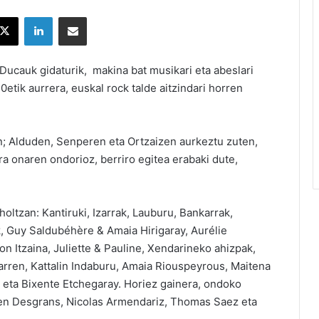
X
LinkedIn
Partekatu e-posta bidez
Ducauk gidaturik, makina bat musikari eta abeslari
0etik aurrera, euskal rock talde aitzindari horren
n; Alduden, Senperen eta Ortzaizen aurkeztu zuten,
a onaren ondorioz, berriro egitea erabaki dute,
ltzan: Kantiruki, Izarrak, Lauburu, Bankarrak,
, Guy Saldubéhère & Amaia Hirigaray, Aurélie
n Itzaina, Juliette & Pauline, Xendarineko ahizpak,
arren, Kattalin Indaburu, Amaia Riouspeyrous, Maitena
 eta Bixente Etchegaray. Horiez gainera, ondoko
stien Desgrans, Nicolas Armendariz, Thomas Saez eta