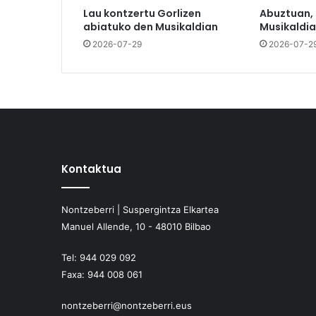
Lau kontzertu Gorlizen
Abuztuan,
abiatuko den Musikaldian
Musikaldia
2026-07-29
2026-07-2
Kontaktua
Nontzeberri | Suspergintza Elkartea
Manuel Allende, 10 - 48010 Bilbao
Tel:
944 029 092
Faxa:
944 008 061
nontzeberri@nontzeberri.eus