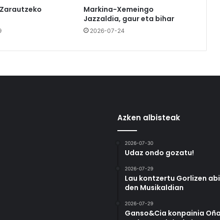
 Zarautzeko
Markina-Xemeingo
Jazzaldia, gaur eta bihar
9
2026-07-24
Azken albisteak
2026-07-30
Udaz ondo gozatu!
2026-07-29
Lau kontzertu Gorlizen ab
den Musikaldian
2026-07-29
Ganso&Cia konpainia Oña