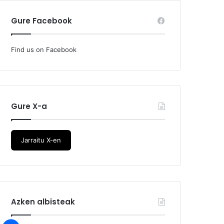
Gure Facebook
Find us on Facebook
Gure X-a
Jarraitu X-en
Azken albisteak