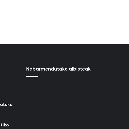
Nabarmendutako albisteak
iatuko
tiko