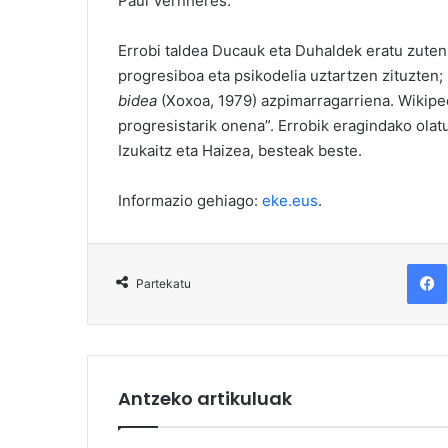
Paul Vernheres.
Errobi taldea Ducauk eta Duhaldek eratu zuten, 
progresiboa eta psikodelia uztartzen zituzten;
bidea
(Xoxoa, 1979) azpimarragarriena. Wikipe
progresistarik onena”. Errobik eragindako olatu
Izukaitz eta Haizea, besteak beste.
Informazio gehiago:
eke.eus
.
F
Partekatu
Antzeko artikuluak