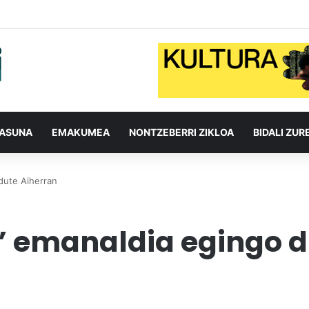
TASUNA
EMAKUMEA
NONTZEBERRI ZIKLOA
BIDALI ZUR
dute Aiherran
” emanaldia egingo d