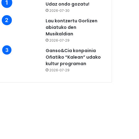
Udaz ondo gozatu!
2026-07-30
Lau kontzertu Gorlizen
abiatuko den
Musikaldian
2026-07-29
Ganso&Cia konpainia
Oñatiko “Kalean” udako
kultur programan
2026-07-29