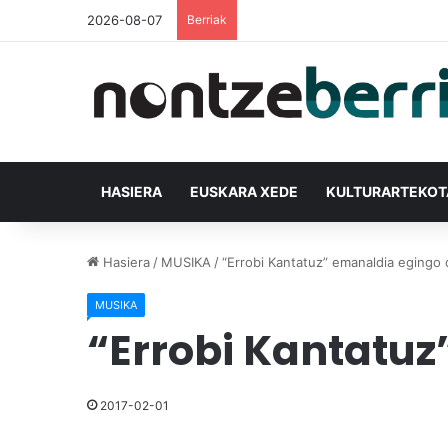
2026-08-07
Berriak
HASIERA
EUSKARA XEDE
KULTURARTEKO
Hasiera
/
MUSIKA
/
“Errobi Kantatuz” emanaldia egingo 
MUSIKA
“Errobi Kantatuz
2017-02-01