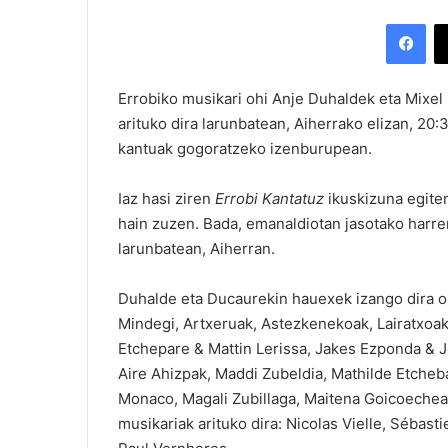
Facebook
Errobiko musikari ohi Anje Duhaldek eta Mixel 
arituko dira larunbatean, Aiherrako elizan, 20:3
kantuak gogoratzeko izenburupean.
Iaz hasi ziren
Errobi Kantatuz
ikuskizuna egite
hain zuzen. Bada, emanaldiotan jasotako harrer
larunbatean, Aiherran.
Duhalde eta Ducaurekin hauexek izango dira oho
Mindegi, Artxeruak, Astezkenekoak, Lairatxoak
Etchepare & Mattin Lerissa, Jakes Ezponda & Jo
Aire Ahizpak, Maddi Zubeldia, Mathilde Etcheb
Monaco, Magali Zubillaga, Maitena Goicoechea
musikariak arituko dira: Nicolas Vielle, Séba