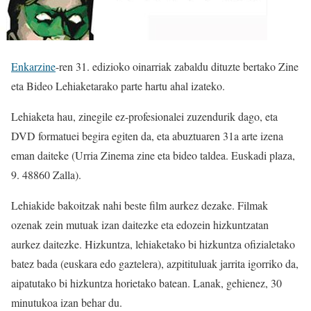
Enkarzine
-ren 31. edizioko oinarriak zabaldu dituzte bertako Zine
eta Bideo Lehiaketarako parte hartu ahal izateko.
Lehiaketa hau, zinegile ez-profesionalei zuzendurik dago, eta
DVD formatuei begira egiten da, eta abuztuaren 31a arte izena
eman daiteke (Urria Zinema zine eta bideo taldea. Euskadi plaza,
9. 48860 Zalla).
Lehiakide bakoitzak nahi beste film aurkez dezake. Filmak
ozenak zein mutuak izan daitezke eta edozein hizkuntzatan
aurkez daitezke. Hizkuntza, lehiaketako bi hizkuntza ofizialetako
batez bada (euskara edo gaztelera), azpitituluak jarrita igorriko da,
aipatutako bi hizkuntza horietako batean. Lanak, gehienez, 30
minutukoa izan behar du.