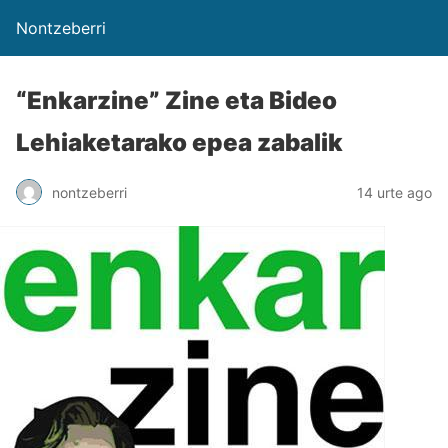
Nontzeberri
“Enkarzine” Zine eta Bideo
Lehiaketarako epea zabalik
nontzeberri
14 urte ago