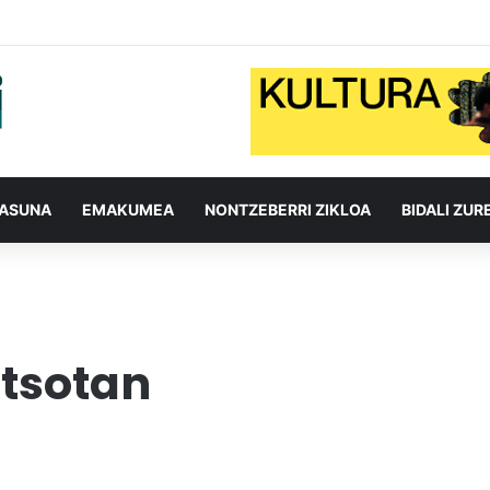
TASUNA
EMAKUMEA
NONTZEBERRI ZIKLOA
BIDALI ZUR
rtsotan