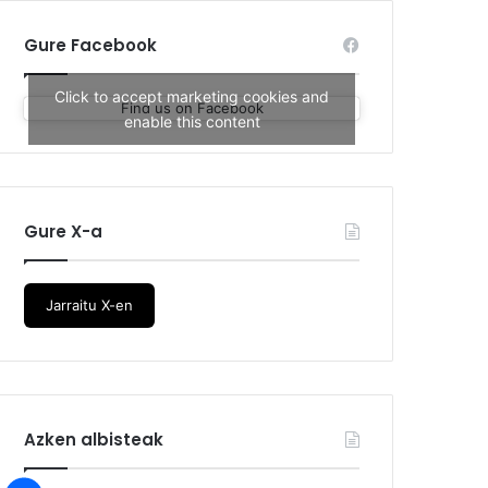
Gure Facebook
Click to accept marketing cookies and
Find us on Facebook
enable this content
Gure X-a
Jarraitu X-en
Azken albisteak