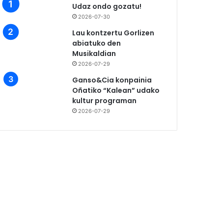
Udaz ondo gozatu!
2026-07-30
Lau kontzertu Gorlizen
abiatuko den
Musikaldian
2026-07-29
Ganso&Cia konpainia
Oñatiko “Kalean” udako
kultur programan
2026-07-29