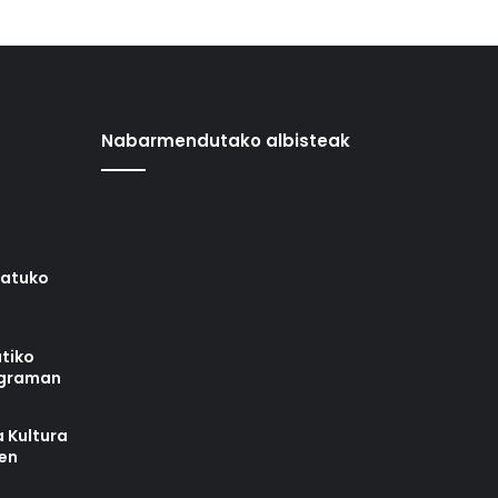
Nabarmendutako albisteak
iatuko
tiko
ograman
 Kultura
zen