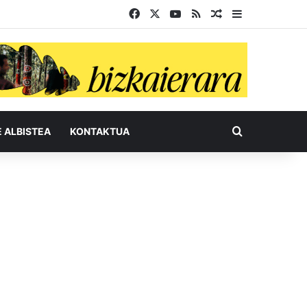
Facebook
X
YouTube
RSS
Ausazko artikul
Sidebar
Bilatu honel
E ALBISTEA
KONTAKTUA