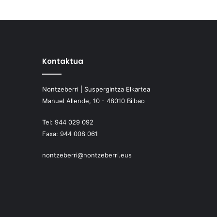
Kontaktua
Nontzeberri | Suspergintza Elkartea
Manuel Allende, 10 - 48010 Bilbao
Tel:
944 029 092
Faxa:
944 008 061
nontzeberri@nontzeberri.eus