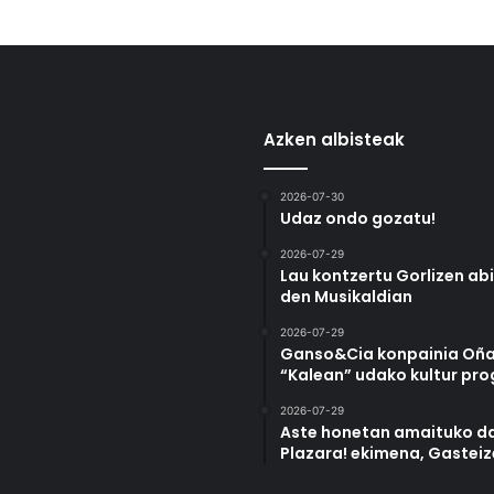
Azken albisteak
2026-07-30
Udaz ondo gozatu!
2026-07-29
Lau kontzertu Gorlizen ab
den Musikaldian
2026-07-29
Ganso&Cia konpainia Oña
“Kalean” udako kultur pr
2026-07-29
Aste honetan amaituko da
Plazara! ekimena, Gastei