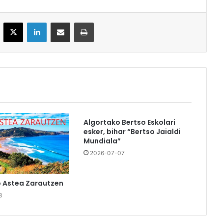
acebook
X
LinkedIn
Partekatu e-posta bidez
Inprimatu
Algortako Bertso Eskolari
esker, bihar “Bertso Jaialdi
Mundiala”
2026-07-07
o Astea Zarautzen
8