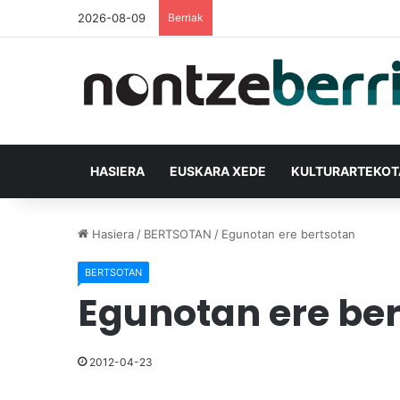
2026-08-09
Berriak
HASIERA
EUSKARA XEDE
KULTURARTEKO
Hasiera
/
BERTSOTAN
/
Egunotan ere bertsotan
BERTSOTAN
Egunotan ere be
2012-04-23