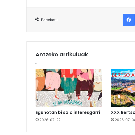
F
Partekatu
Antzeko artikuluak
Egunotan bi saio interesgarri
XXX Berts
2026-07-22
2026-07-0