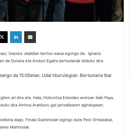
X
LinkedIn
Partekatu e-posta bidez
aur, Gasteiz Jaialdian bertso-saioa egongo da. Ignacio
ez de Durana eta Andoni Egaña bertsolariak bilduko dira.
ango da 15:00etan, Udal liburutegian. Bertsolaria Ibai
egiten ari dira eta. Hala, Hizkuntza Eskolako aretoan Xabi Paya,
ilduko dira Ainhoa Aranburu gai-jartzailearen agindupean.
apelketa dago. Finala Gaztetxean egingo dute Peio Ormazabal,
Manex Mantxolak.