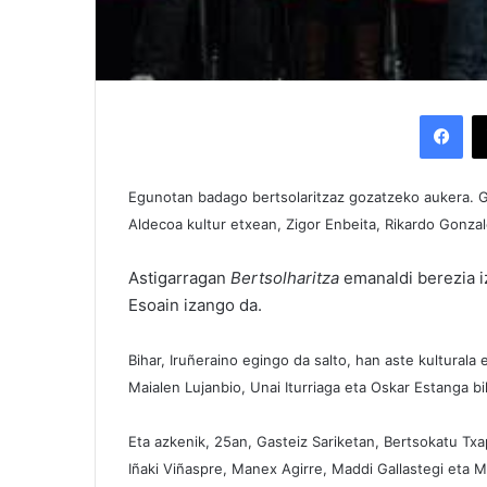
Facebook
Egunotan badago bertsolaritzaz gozatzeko aukera. G
Aldecoa kultur etxean, Zigor Enbeita, Rikardo Gonzal
Astigarragan
Bertsolharitza
emanaldi berezia iz
Esoain izango da.
Bihar, Iruñeraino egingo da salto, han aste kulturala 
Maialen Lujanbio, Unai Iturriaga eta Oskar Estanga b
Eta azkenik, 25an, Gasteiz Sariketan, Bertsokatu Tx
Iñaki Viñaspre, Manex Agirre, Maddi Gallastegi eta 