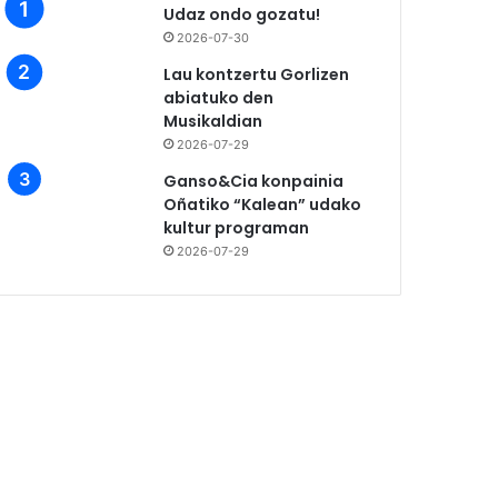
Udaz ondo gozatu!
2026-07-30
Lau kontzertu Gorlizen
abiatuko den
Musikaldian
2026-07-29
Ganso&Cia konpainia
Oñatiko “Kalean” udako
kultur programan
2026-07-29