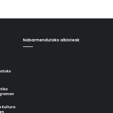
Nabarmendutako albisteak
iatuko
tiko
ograman
 Kultura
zen