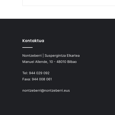
Kontaktua
Nontzeberri | Suspergintza Elkartea
Manuel Allende, 10 - 48010 Bilbao
Tel:
944 029 092
Faxa:
944 008 061
nontzeberri@nontzeberri.eus