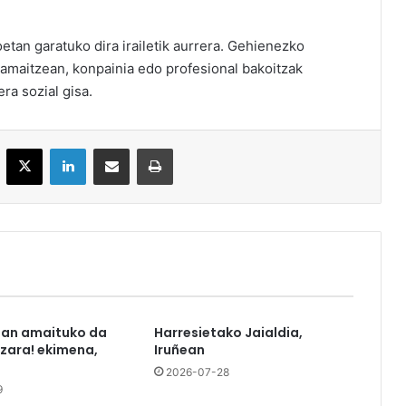
etan garatuko dira irailetik aurrera. Gehienezko
 amaitzean, konpainia edo profesional bakoitzak
era sozial gisa.
acebook
X
LinkedIn
Partekatu e-posta bidez
Inprimatu
tan amaituko da
Harresietako Jaialdia,
azara! ekimena,
Iruñean
2026-07-28
9