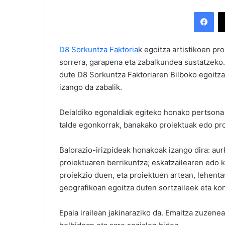
Facebook
D8 Sorkuntza Faktoria
k egoitza artistikoen pr
sorrera, garapena eta zabalkundea sustatzeko.
dute D8 Sorkuntza Faktoriaren Bilboko egoitza
izango da zabalik.
Deialdiko egonaldiak egiteko honako pertsona 
talde egonkorrak, banakako proiektuak edo pro
Balorazio-irizpideak honakoak izango dira: au
proiektuaren berrikuntza; eskatzailearen edo ko
proiekzio duen, eta proiektuen artean, lehen
geografikoan egoitza duten sortzaileek eta ko
Epaia irailean jakinaraziko da. Emaitza zuzen