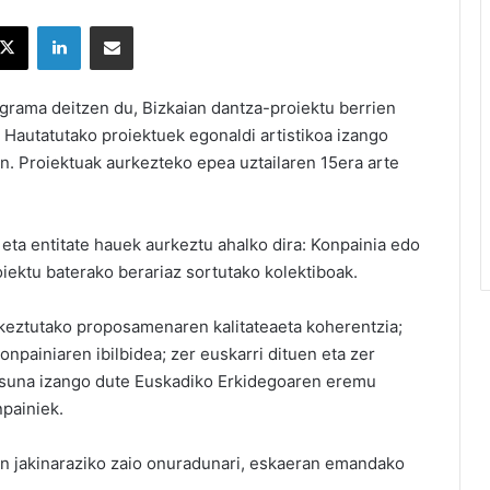
X
LinkedIn
Partekatu e-posta bidez
ograma deitzen du, Bizkaian dantza-proiektu berrien
 Hautatutako proiektuek egonaldi artistikoa izango
n. Proiektuak aurkezteko epea uztailaren 15era arte
eta entitate hauek aurkeztu ahalko dira: Konpainia edo
iektu baterako berariaz sortutako kolektiboak.
rkeztutako proposamenaren kalitateaeta koherentzia;
npainiaren ibilbidea; zer euskarri dituen eta zer
tasuna izango dute Euskadiko Erkidegoaren eremu
npainiek.
ean jakinaraziko zaio onuradunari, eskaeran emandako