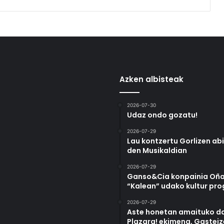
Azken albisteak
2026-07-30
Udaz ondo gozatu!
2026-07-29
Lau kontzertu Gorlizen ab
den Musikaldian
2026-07-29
Ganso&Cia konpainia Oña
“Kalean” udako kultur pr
2026-07-29
Aste honetan amaituko da
Plazara! ekimena, Gastei