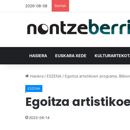
2026-08-08
Berriak
HASIERA
EUSKARA XEDE
KULTURARTEKO
Hasiera
/
ESZENA
/
Egoitza artistikoen programa, Bilbon
ESZENA
Egoitza artistik
2023-06-14