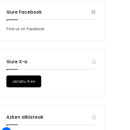
Gure Facebook
Find us on Facebook
Gure X-a
Jarraitu X-en
Azken albisteak