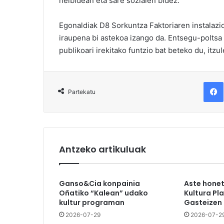
helbidean eta sare sozialen bidez.
Egonaldiak D8 Sorkuntza Faktoriaren instalazio
iraupena bi astekoa izango da. Entsegu-poltsa
publikoari irekitako funtzio bat beteko du, itzul
F
Partekatu
Antzeko artikuluak
Ganso&Cia konpainia
Aste hone
Oñatiko “Kalean” udako
Kultura Pl
kultur programan
Gasteizen
2026-07-29
2026-07-2