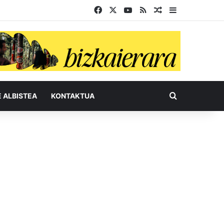
Facebook
X
YouTube
RSS
Ausazko artikul
Sidebar
Bilatu honel
E ALBISTEA
KONTAKTUA