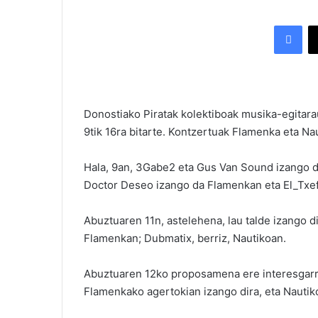
Facebook
Donostiako Piratak kolektiboak musika-egitara
9tik 16ra bitarte. Kontzertuak Flamenka eta Na
Hala, 9an, 3Gabe2 eta Gus Van Sound izango d
Doctor Deseo izango da Flamenkan eta El_Txef
Abuztuaren 11n, astelehena, lau talde izango d
Flamenkan; Dubmatix, berriz, Nautikoan.
Abuztuaren 12ko proposamena ere interesgarri
Flamenkako agertokian izango dira, eta Nautiko