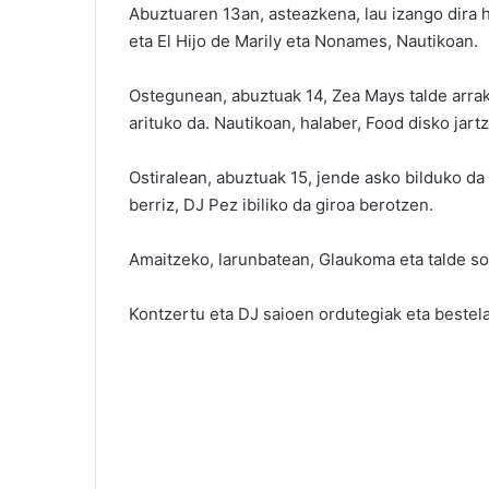
Abuztuaren 13an, asteazkena, lau izango dira 
eta El Hijo de Marily eta Nonames, Nautikoan.
Ostegunean, abuztuak 14, Zea Mays talde arra
arituko da. Nautikoan, halaber, Food disko jartz
Ostiralean, abuztuak 15, jende asko bilduko d
berriz, DJ Pez ibiliko da giroa berotzen.
Amaitzeko, larunbatean, Glaukoma eta talde so
Kontzertu eta DJ saioen ordutegiak eta bestel