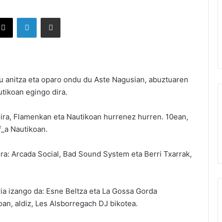
X
LinkedIn
Partekatu e-posta bidez
u anitza eta oparo ondu du Aste Nagusian, abuztuaren
utikoan egingo dira.
ira, Flamenkan eta Nautikoan hurrenez hurren. 10ean,
_a Nautikoan.
ira: Arcada Social, Bad Sound System eta Berri Txarrak,
a izango da: Esne Beltza eta La Gossa Gorda
an, aldiz, Les Alsborregach DJ bikotea.