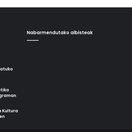
Nabarmendutako albisteak
iatuko
tiko
ograman
 Kultura
zen