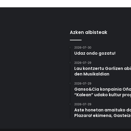
Azken albisteak
2026-07-30
Udaz ondo gozatu!
2026-07-29
Lau kontzertu Gorlizen ab
den Musikaldian
2026-07-29
Ganso&Cia konpainia Oña
“Kalean” udako kultur pr
2026-07-29
Aste honetan amaituko da
Plazara! ekimena, Gastei