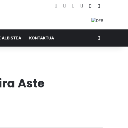
Facebook
X
YouTube
RSS
Ausazko artikul
Sidebar
Bilatu honela
E ALBISTEA
KONTAKTUA
ira Aste