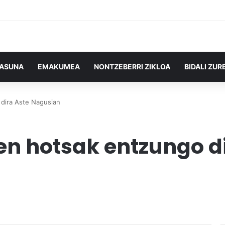
TASUNA
EMAKUMEA
NONTZEBERRI ZIKLOA
BIDALI ZUR
 dira Aste Nagusian
en hotsak entzungo d