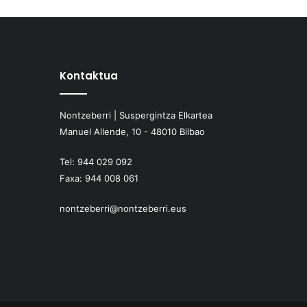
Kontaktua
Nontzeberri | Suspergintza Elkartea
Manuel Allende, 10 - 48010 Bilbao
Tel:
944 029 092
Faxa:
944 008 061
nontzeberri@nontzeberri.eus