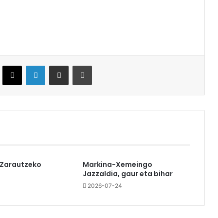
ebook
X
LinkedIn
Partekatu e-posta bidez
Inprimatu
 Zarautzeko
Markina-Xemeingo
Jazzaldia, gaur eta bihar
2026-07-24