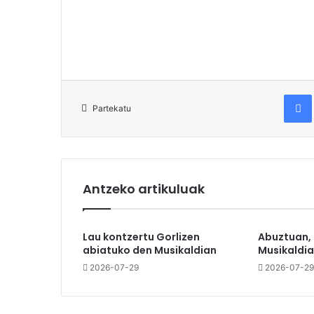
Fac
Partekatu
Antzeko artikuluak
Lau kontzertu Gorlizen
Abuztuan,
abiatuko den Musikaldian
Musikaldia
2026-07-29
2026-07-29