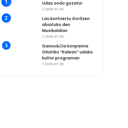
Udaz ondo gozatu!
2026-07-30
Lau kontzertu Gorlizen
abiatuko den
Musikaldian
2026-07-29
Ganso&Cia konpainia
Oñatiko “Kalean” udako
kultur programan
2026-07-29