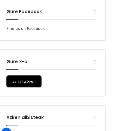
Gure Facebook
Find us on Facebook
Gure X-a
Jarraitu X-en
Azken albisteak