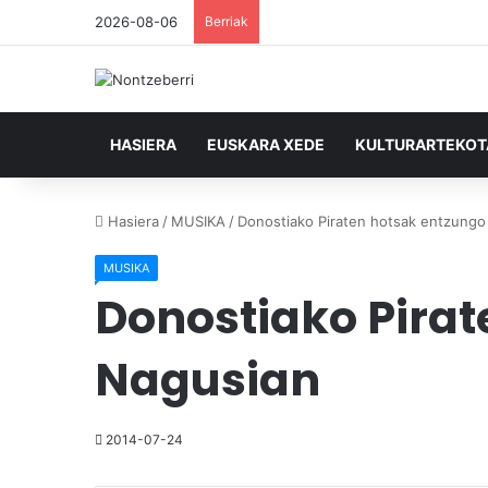
2026-08-06
Berriak
HASIERA
EUSKARA XEDE
KULTURARTEKO
Hasiera
/
MUSIKA
/
Donostiako Piraten hotsak entzungo
MUSIKA
Donostiako Pirat
Nagusian
2014-07-24