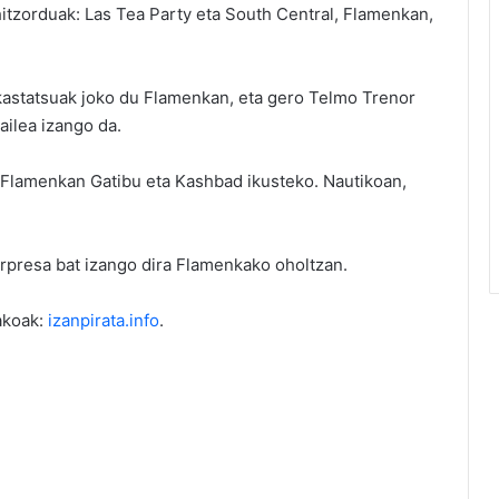
hitzorduak: Las Tea Party eta South Central, Flamenkan,
kastatsuak joko du Flamenkan, eta gero Telmo Trenor
ailea izango da.
a Flamenkan Gatibu eta Kashbad ikusteko. Nautikoan,
rpresa bat izango dira Flamenkako oholtzan.
akoak:
izanpirata.info
.