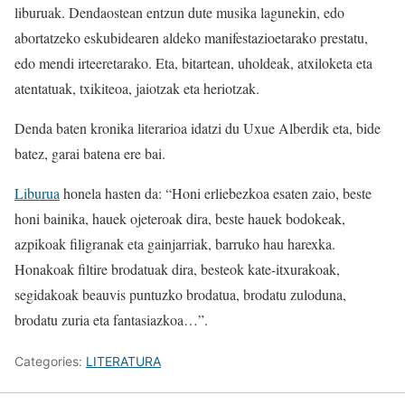
liburuak. Dendaostean entzun dute musika lagunekin, edo
abortatzeko eskubidearen aldeko manifestazioetarako prestatu,
edo mendi irteeretarako. Eta, bitartean, uholdeak, atxiloketa eta
atentatuak, txikiteoa, jaiotzak eta heriotzak.
Denda baten kronika literarioa idatzi du Uxue Alberdik eta, bide
batez, garai batena ere bai.
Liburua
honela hasten da: “Honi erliebezkoa esaten zaio, beste
honi bainika, hauek ojeteroak dira, beste hauek bodokeak,
azpikoak filigranak eta gainjarriak, barruko hau harexka.
Honakoak filtire brodatuak dira, besteok kate-itxurakoak,
segidakoak beauvis puntuzko brodatua, brodatu zuloduna,
brodatu zuria eta fantasiazkoa…”.
Categories:
LITERATURA