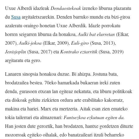
Uxue Alberdi idazleak
Dendaostekoak
izeneko liburua plazaratu
du
Susa
argitaletxearekin. Denden barruko mundu eta bizi-giroa
azaleratu oraingo honetan Uxue Alberdik. Idazle porrokatu
horren seigarren liburua da honakoa,
Aulki bat elurretan
(Elkar,
2007),
Aulki-jokoa
(Elkar, 2009),
Euli-giro
(Susa, 2013),
Jenisjoplin
(Susa, 2017) eta
Kontrako eztarritik
(Susa, 2019)
argitaratu eta gero.
Lanaren sinopsia honakoa duzue. Bi ahizpa. Jostuna bata,
brodatzailea bestea. 70eko hamarkada bukaeran ireki zuten
denda, gurasoen etxean lan egiteaz nekatuta, eta liburu politikoak
eta diskoak gehitu zizkieten ordura arte erabilitako kakorratz,
makina eta hariei. Marx eta mertzeria. Aitak esan zien emateko
tokia tailerrari eta almazenari:
Funtsezkoa ezkutuan egiten da.
Han josten dute geroztik, han brodatzen, hantxe gordetzen dituzte
mozorroak egiteko oihalak, edo banatzaileari itzuli beharreko