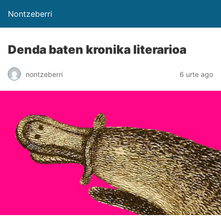
Nontzeberri
Denda baten kronika literarioa
nontzeberri
6 urte ago