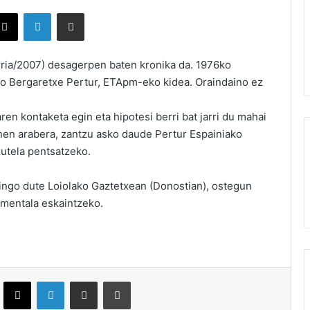
X
LinkedIn
Partekatu e-posta bidez
ria/2007) desagerpen baten kronika da. 1976ko
o Bergaretxe Pertur, ETApm-eko kidea. Oraindaino ez
n kontaketa egin eta hipotesi berri bat jarri du mahai
onen arabera, zantzu asko daude Pertur Espainiako
zutela pentsatzeko.
gingo dute Loiolako Gaztetxean (Donostian), ostegun
umentala eskaintzeko.
ebook
X
LinkedIn
Partekatu e-posta bidez
Inprimatu