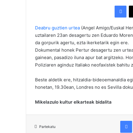
Facebook
Deabru guztien urtea
(Angel Amigo/Euskal Her
uztailaren 23an desagertu zen Eduardo Moren
da gorpurik agertu, ezta ikerketarik egin ere.
Dokumental honek Pertur desagertu zen urteare
gainean, pasadizo iluna apur bat argitzeko. H
Poliziaren aginduz Italiako neofaxistek bahitu 
Beste aldetik ere, hitzaldia-bideoemanaldia e
honetan, 19.30ean, Londres no es Sevilla dok
Mikelazulo kultur elkarteak bidalita
Fac
Partekatu