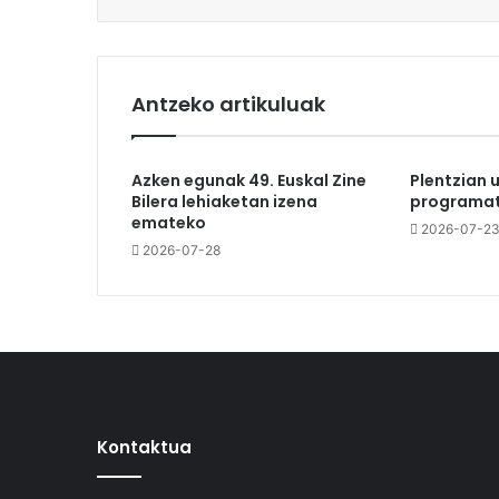
Antzeko artikuluak
Azken egunak 49. Euskal Zine
Plentzian 
Bilera lehiaketan izena
programat
emateko
2026-07-2
2026-07-28
Kontaktua