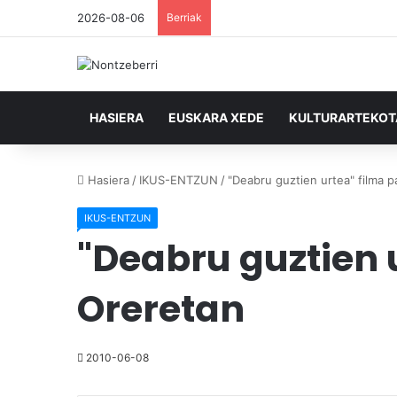
2026-08-06
Berriak
HASIERA
EUSKARA XEDE
KULTURARTEKO
Hasiera
/
IKUS-ENTZUN
/
"Deabru guztien urtea" filma p
IKUS-ENTZUN
"Deabru guztien 
Oreretan
2010-06-08