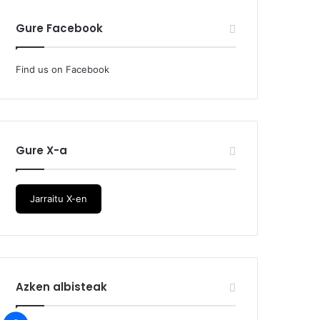
Gure Facebook
Find us on Facebook
Gure X-a
Jarraitu X-en
Azken albisteak