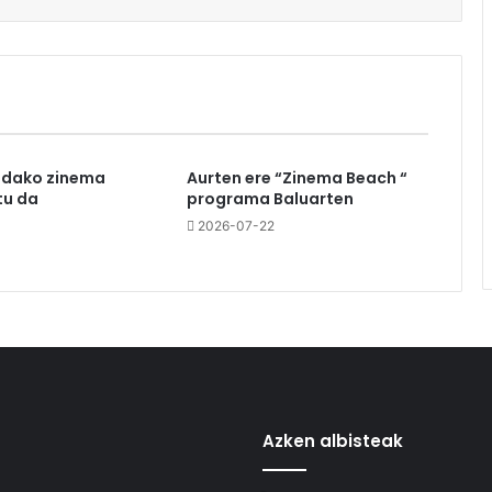
udako zinema
Aurten ere “Zinema Beach “
u da
programa Baluarten
3
2026-07-22
Azken albisteak