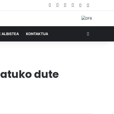
Facebook
X
YouTube
RSS
Ausazko artikul
Sidebar
Bilatu honela
E ALBISTEA
KONTAKTUA
ratuko dute