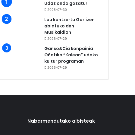
Udaz ondo gozatu!
2026-07-30
Lau kontzertu Gorlizen
abiatuko den
Musikaldian
2026-07-29
Ganso&Cia konpainia
Oñatiko “Kalean” udako
kultur programan
2026-07-29
Nabarmendutako albisteak