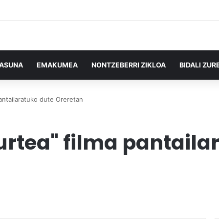
TASUNA
EMAKUMEA
NONTZEBERRI ZIKLOA
BIDALI ZUR
antailaratuko dute Oreretan
urtea" filma pantaila