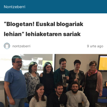
Nontzeberri
“Blogetan! Euskal blogariak
lehian” lehiaketaren sariak
nontzeberri
9 urte ago