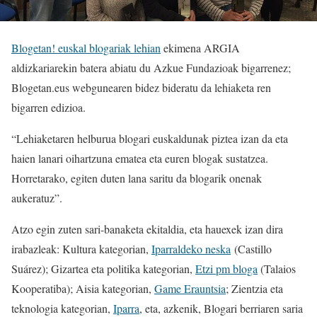
Blogetan! euskal blogariak lehian
ekimena ARGIA
aldizkariarekin batera abiatu du Azkue Fundazioak bigarrenez;
Blogetan.eus webgunearen bidez bideratu da lehiaketa ren
bigarren edizioa.
“Lehiaketaren helburua blogari euskaldunak piztea izan da eta
haien lanari oihartzuna ematea eta euren blogak sustatzea.
Horretarako, egiten duten lana saritu da blogarik onenak
aukeratuz”.
Atzo egin zuten sari-banaketa ekitaldia, eta hauexek izan dira
irabazleak: Kultura kategorian,
Iparraldeko neska
(Castillo
Suárez); Gizartea eta politika kategorian,
Etzi pm bloga
(Talaios
Kooperatiba); Aisia kategorian,
Game Erauntsia
; Zientzia eta
teknologia kategorian,
Iparra
, eta, azkenik, Blogari berriaren saria