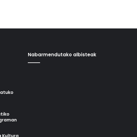
Nabarmendutako albisteak
iatuko
tiko
ograman
 Kultura