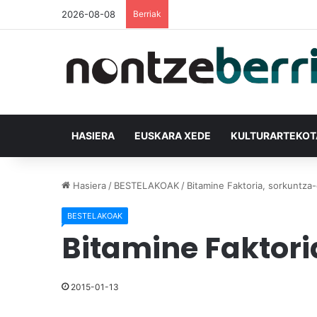
2026-08-08
Berriak
HASIERA
EUSKARA XEDE
KULTURARTEKO
Hasiera
/
BESTELAKOAK
/
Bitamine Faktoria, sorkuntz
BESTELAKOAK
Bitamine Faktor
2015-01-13