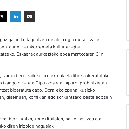
X
LinkedIn
Partekatu e-posta bidez
az gaindiko laguntzen deialdia egin du sortzaile
pen-gune iraunkorren eta kultur eragile
atzeko. Eskaerak aurkezteko epea martxoaren 31n
izaera berritzaileko proiektuak eta libre aukeratutako
o izango dira, eta Gipuzkoa eta Lapurdi probintzietan
ntzat bideratuta dago. Obra-ekoizpena ikusizko
uran, diseinuan, komikian edo sorkuntzako beste edozein
dea, berrikuntza, konektibitatea, parte-hartzea eta
ko diren irizpide nagusiak.