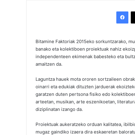
Facebook
Bitamine Faktoriak 2015eko sorkuntzarako, mug
banako eta kolektiboen proiektuak nahiz ekoiz
independenteen ekimenak babesteko eta bultz
amaitzen da.
Laguntza hauek mota ororen sortzaileen obrak, 
oinarri eta edukiak dituzten jarduerak ekoiztek
garatzen duten pertsona fisiko edo kolektiboe
arteetan, musikan, arte eszenikoetan, literat
diziplinatan izango da.
Proiektuak aukeratzeko orduan kalitatea, ibilbi
mugaz gaindiko izaera dira eskaeretan baloratu