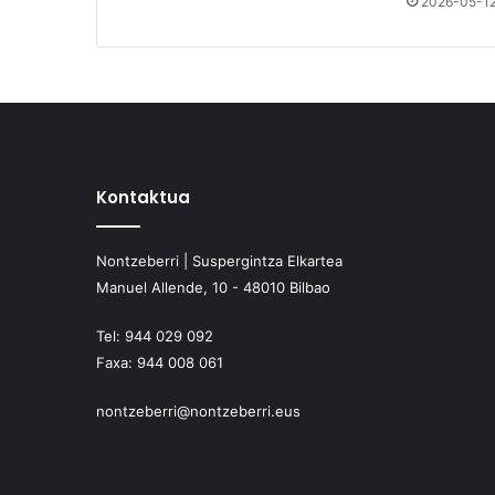
2026-05-1
Kontaktua
Nontzeberri | Suspergintza Elkartea
Manuel Allende, 10 - 48010 Bilbao
Tel:
944 029 092
Faxa:
944 008 061
nontzeberri@nontzeberri.eus