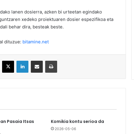
indako lanen dosierra, azken bi urteetan egindako
guntzaren xedeko proiektuaren dosier espezifikoa eta
ali behar dira, besteak beste.
al dituzue:
bitamine.net
acebook
X
LinkedIn
Partekatu e-posta bidez
Inprimatu
an Pasaia Itsas
Komikia kontu serioa da
2026-05-06