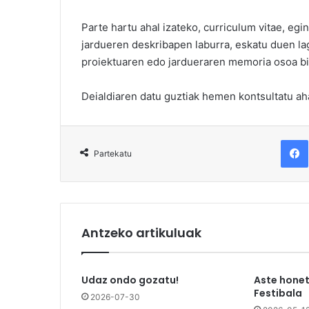
Parte hartu ahal izateko, curriculum vitae, eg
jardueren deskribapen laburra, eskatu duen la
proiektuaren edo jardueraren memoria osoa bid
Deialdiaren datu guztiak hemen kontsultatu ah
F
Partekatu
Antzeko artikuluak
Udaz ondo gozatu!
Aste honet
Festibala
2026-07-30