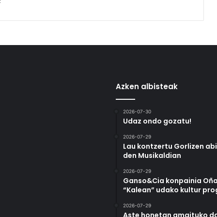
2
Azken albisteak
2026-07-30
Udaz ondo gozatu!
2026-07-29
Lau kontzertu Gorlizen ab
den Musikaldian
2026-07-29
Ganso&Cia konpainia Oña
“Kalean” udako kultur pr
2026-07-29
Aste honetan amaituko da