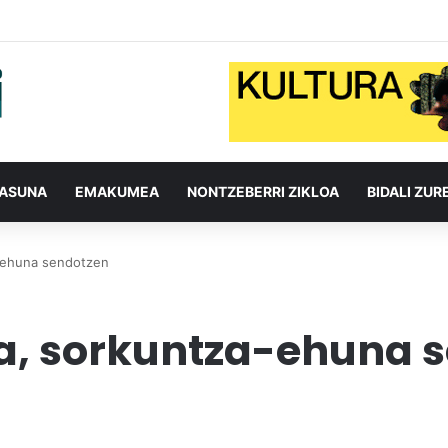
TASUNA
EMAKUMEA
NONTZEBERRI ZIKLOA
BIDALI ZUR
a-ehuna sendotzen
ia, sorkuntza-ehuna 