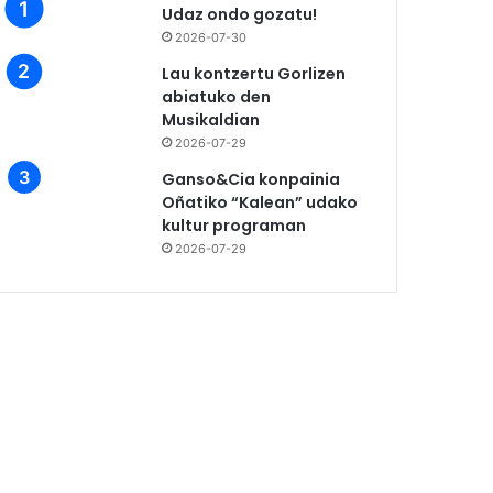
Udaz ondo gozatu!
2026-07-30
Lau kontzertu Gorlizen
abiatuko den
Musikaldian
2026-07-29
Ganso&Cia konpainia
Oñatiko “Kalean” udako
kultur programan
2026-07-29