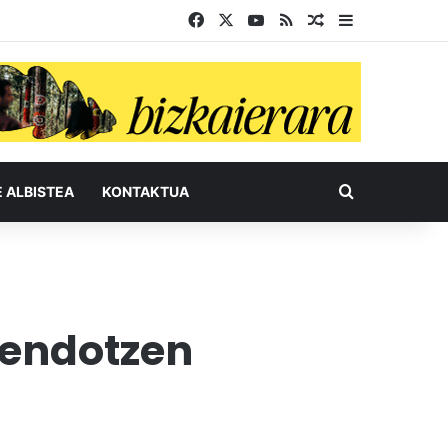
Facebook
X
YouTube
RSS
Ausazko artikul
Sidebar
Bilatu honel
E ALBISTEA
KONTAKTUA
sendotzen