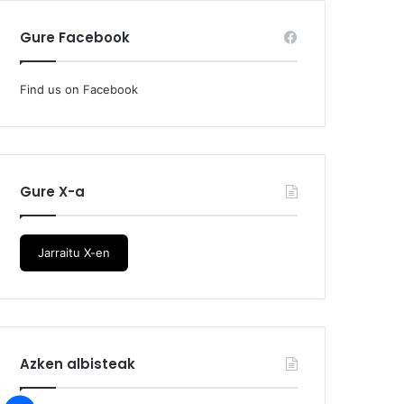
Gure Facebook
Find us on Facebook
Gure X-a
Jarraitu X-en
Azken albisteak