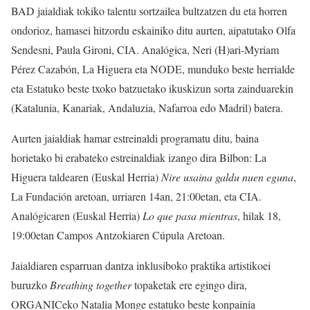
BAD jaialdiak tokiko talentu sortzailea bultzatzen du eta horren
ondorioz, hamasei hitzordu eskainiko ditu aurten, aipatutako Olfa
Sendesni, Paula Gironi, CIA. Analógica, Neri (H)ari-Myriam
Pérez Cazabón, La Higuera eta NODE, munduko beste herrialde
eta Estatuko beste txoko batzuetako ikuskizun sorta zainduarekin
(Katalunia, Kanariak, Andaluzia, Nafarroa edo Madril) batera.
Aurten jaialdiak hamar estreinaldi programatu ditu, baina
horietako bi erabateko estreinaldiak izango dira Bilbon: La
Higuera taldearen (Euskal Herria)
Nire usaina galdu nuen eguna
,
La Fundación aretoan, urriaren 14an, 21:00etan, eta CIA.
Analógicaren (Euskal Herria)
Lo que pasa mientras
, hilak 18,
19:00etan Campos Antzokiaren Cúpula Aretoan.
Jaialdiaren esparruan dantza inklusiboko praktika artistikoei
buruzko
Breathing together
topaketak ere egingo dira,
ORGANICeko Natalia Monge estatuko beste konpainia