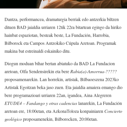
Dantza, performancea, dramaturgia berriak edo antzerkia biltzen
dituen BAD jaialdia urriaren 12tik 22ra bitartean egingo da hiriko
hainbat espaziotan, besteak beste, La Fundación, Harrobia,
Bilborock eta Campos Antzokiko Cúpula Aretoan. Programak
makina bat estreinaldi eskainiko ditu.
Diogun moduan bihar bertan abiatuko da BAD La Fundacion
aretoan, Olfa Sendensirekin eta bere
Rabia(a)-Amorrua-?????
proposamenarekin. Lan horrekin, artistak, Bilbaoeszena 2023ko
Artistak Egoitzan beka jaso zuen. Eta jaialdia amaiera emango dio
bere programazioari urriaren 22an, igandea, Aina Alegreren
ETUDE4 – Fandango y otras cadencias
lanarekin, La Fundación
aretoan ere, 18:00etan, eta AzkonaToloza konpainiaren
Concierto
geológico
proposamenekin, Bilborocken, 20:00etan.