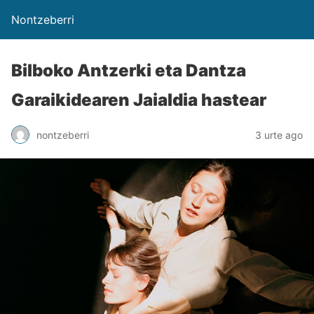
Nontzeberri
Bilboko Antzerki eta Dantza
Garaikidearen Jaialdia hastear
nontzeberri
3 urte ago