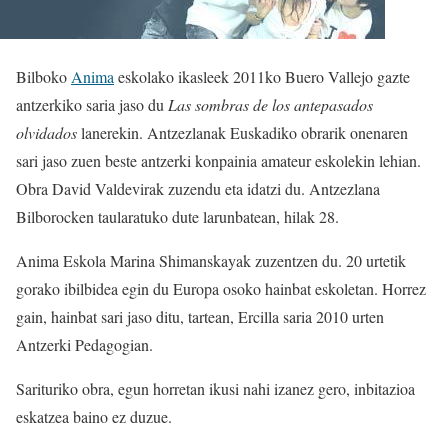
Bilboko
Anima
eskolako ikasleek 2011ko Buero Vallejo gazte
antzerkiko saria jaso du
Las sombras de los antepasados
olvidados
lanerekin. Antzezlanak Euskadiko obrarik onenaren
sari jaso zuen beste antzerki konpainia amateur eskolekin lehian.
Obra David Valdevirak zuzendu eta idatzi du. Antzezlana
Bilborocken taularatuko dute larunbatean, hilak 28.
Anima Eskola Marina Shimanskayak zuzentzen du. 20 urtetik
gorako ibilbidea egin du Europa osoko hainbat eskoletan. Horrez
gain, hainbat sari jaso ditu, tartean, Ercilla saria 2010 urten
Antzerki Pedagogian.
Sarituriko obra, egun horretan ikusi nahi izanez gero, inbitazioa
eskatzea baino ez duzue.