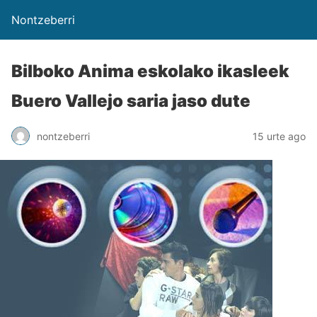
Nontzeberri
Bilboko Anima eskolako ikasleek
Buero Vallejo saria jaso dute
nontzeberri
15 urte ago