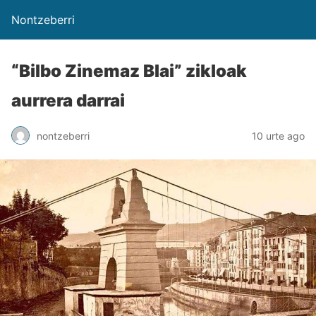
Nontzeberri
“Bilbo Zinemaz Blai” zikloak
aurrera darrai
nontzeberri
10 urte ago