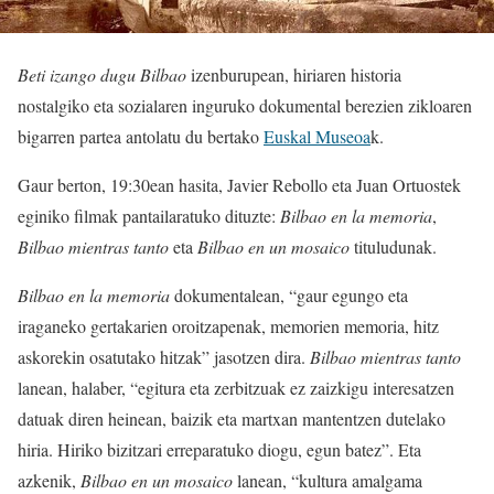
Beti izango dugu Bilbao
izenburupean, hiriaren historia
nostalgiko eta sozialaren inguruko dokumental berezien zikloaren
bigarren partea antolatu du bertako
Euskal Museoa
k.
Gaur berton, 19:30ean hasita, Javier Rebollo eta Juan Ortuostek
eginiko filmak pantailaratuko dituzte:
Bilbao en la memoria
,
Bilbao mientras tanto
eta
Bilbao en un mosaico
tituludunak.
Bilbao en la memoria
dokumentalean, “gaur egungo eta
iraganeko gertakarien oroitzapenak, memorien memoria, hitz
askorekin osatutako hitzak” jasotzen dira.
Bilbao mientras tanto
lanean, halaber, “egitura eta zerbitzuak ez zaizkigu interesatzen
datuak diren heinean, baizik eta martxan mantentzen dutelako
hiria. Hiriko bizitzari erreparatuko diogu, egun batez”. Eta
azkenik,
Bilbao en un mosaico
lanean, “kultura amalgama