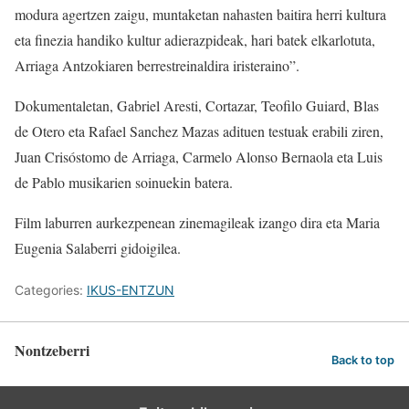
modura agertzen zaigu, muntaketan nahasten baitira herri kultura
eta finezia handiko kultur adierazpideak, hari batek elkarlotuta,
Arriaga Antzokiaren berrestreinaldira iristeraino”.
Dokumentaletan, Gabriel Aresti, Cortazar, Teofilo Guiard, Blas
de Otero eta Rafael Sanchez Mazas adituen testuak erabili ziren,
Juan Crisóstomo de Arriaga, Carmelo Alonso Bernaola eta Luis
de Pablo musikarien soinuekin batera.
Film laburren aurkezpenean zinemagileak izango dira eta Maria
Eugenia Salaberri gidoigilea.
Categories:
IKUS-ENTZUN
Nontzeberri
Back to top