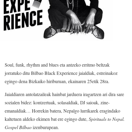
Soul, funk, rhythm and blues eta antzeko erritmo beltzak
jorratuko ditu Bilbao Black Experience jaialdiak, estreinakoz
egingo dena Bizkaiko hiriburuan, ekainaren 25etik 28ra.
Jaialdiaren antolatzaileak hainbat jarduera iragartzen ari dira sare
sozialen bidez: kontzertuak, solasaldiak, DJ saioak, zine-
emanaldiak… Horrekin batera, Nepalgo lurrikarek eragindako
kaltetuen aldeko ekimen bat ere egingo dute,
Spirituals to Nepal.
Gospel Bilbao
izenburupean.