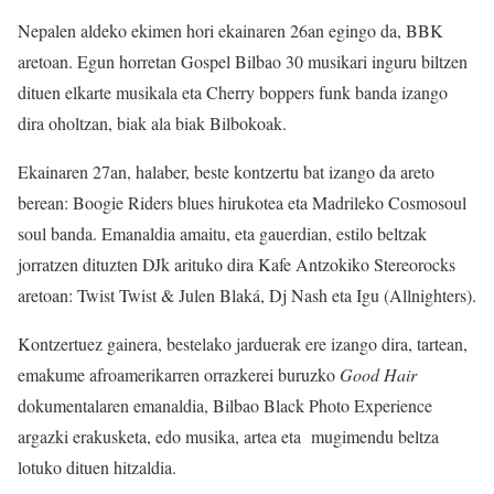
Nepalen aldeko ekimen hori ekainaren 26an egingo da, BBK
aretoan. Egun horretan Gospel Bilbao 30 musikari inguru biltzen
dituen elkarte musikala eta Cherry boppers funk banda izango
dira oholtzan, biak ala biak Bilbokoak.
Ekainaren 27an, halaber, beste kontzertu bat izango da areto
berean: Boogie Riders blues hirukotea eta Madrileko Cosmosoul
soul banda. Emanaldia amaitu, eta gauerdian, estilo beltzak
jorratzen dituzten DJk arituko dira Kafe Antzokiko Stereorocks
aretoan: Twist Twist & Julen Blaká, Dj Nash eta Igu (Allnighters).
Kontzertuez gainera, bestelako jarduerak ere izango dira, tartean,
emakume afroamerikarren orrazkerei buruzko
Good Hair
dokumentalaren emanaldia, Bilbao Black Photo Experience
argazki erakusketa, edo musika, artea eta mugimendu beltza
lotuko dituen hitzaldia.