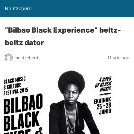
Nontzeberri
“Bilbao Black Experience” beltz-
beltz dator
nontzeberri
11 urte ago