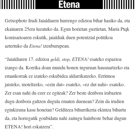
Getxophoto Irudi Jaialdiaren hurrengo edizioa bihar hasiko da, eta
ekainaren 25era luzatuko da. Egun horietan guztietan, María Ptqk
komisarioaren eskutik, jaialdiak duen potentzial politikoa
aztertuko da
Etena!
izenburupean.
“Jaialdiaren 17. edizioa
geldi, stop, ETENA!
esateko espazioa
izango da. Korrika doan mundu honen inguruan hausnartzeko eta
emankorrak ez izateko eskubidea aldarrikatzeko. Erritmoa
jaisteko, moteltzeko, «ezin dut» esateko, «ez dut nahi» esateko.
Zer esan nahi du ezer ez egiteak? Zer beste denbora irabazten
dugu denbora galtzen dugula ematen duenean? Zein da irudien
eginkizuna kasu honetan? Gelditzea bihurrikeria ekintza bihurtu
da, eta horregatik gonbidatu nahi zaitugu hainbeste behar dugun
ETENA! hori eskatzera”.