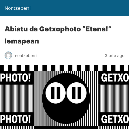
Nontzeberri
Abiatu da Getxophoto “Etena!”
lemapean
nontzeberri
3 urte ago