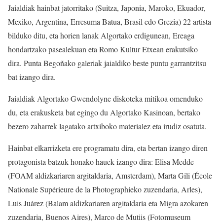
Jaialdiak hainbat jatorritako (Suitza, Japonia, Maroko, Ekuador,
Mexiko, Argentina, Erresuma Batua, Brasil edo Grezia) 22 artista
bilduko ditu, eta horien lanak Algortako erdigunean, Ereaga
hondartzako pasealekuan eta Romo Kultur Etxean erakutsiko
dira. Punta Begoñako galeriak jaialdiko beste puntu garrantzitsu
bat izango dira.
Jaialdiak Algortako Gwendolyne diskoteka mitikoa omenduko
du, eta erakusketa bat egingo du Algortako Kasinoan, bertako
bezero zaharrek lagatako artxiboko materialez eta irudiz osatuta.
Hainbat elkarrizketa ere programatu dira, eta bertan izango diren
protagonista batzuk honako hauek izango dira: Elisa Medde
(FOAM aldizkariaren argitaldaria, Amsterdam), Marta Gili (École
Nationale Supérieure de la Photographieko zuzendaria, Arles),
Luis Juárez (Balam aldizkariaren argitaldaria eta Migra azokaren
zuzendaria, Buenos Aires), Marco de Mutiis (Fotomuseum