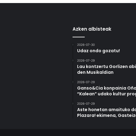
Azken albisteak
2026-07-30
Udaz ondo gozatu!
2026-07-29
Lau kontzertu Gorlizen ab
den Musikaldian
2026-07-29
Ganso&Cia konpainia Oña
“Kalean” udako kultur pr
2026-07-29
Aste honetan amaituko da
Plazara! ekimena, Gastei