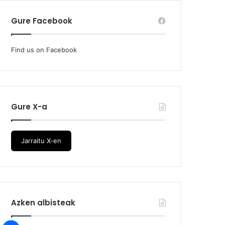
Gure Facebook
Find us on Facebook
Gure X-a
Jarraitu X-en
Azken albisteak