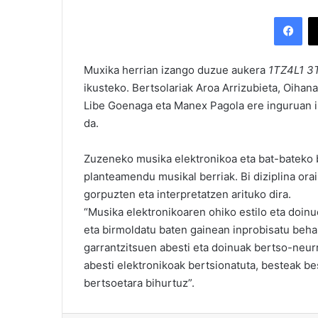
Facebook
Muxika herrian izango duzue aukera
1TZ4L1 3
ikusteko. Bertsolariak Aroa Arrizubieta, Oihana 
Libe Goenaga eta Manex Pagola ere inguruan ibi
da.
Zuzeneko musika elektronikoa eta bat-bateko b
planteamendu musikal berriak. Bi diziplina ora
gorpuzten eta interpretatzen arituko dira.
“Musika elektronikoaren ohiko estilo eta doinu
eta birmoldatu baten gainean inprobisatu beha
garrantzitsuen abesti eta doinuak bertso-neurr
abesti elektronikoak bertsionatuta, besteak b
bertsoetara bihurtuz”.