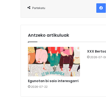
F
Partekatu
Antzeko artikuluak
XXX Berts
2026-07-0
Egunotan bi saio interesgarri
2026-07-22