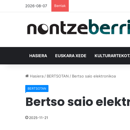
2026-08-07
Berriak
HASIERA
EUSKARA XEDE
KULTURARTEKO
Hasiera
/
BERTSOTAN
/
Bertso saio elektronikoa
BERTSOTAN
Bertso saio elek
2025-11-21