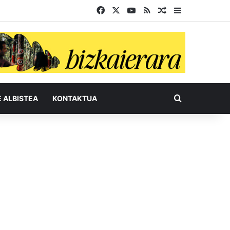
Facebook
X
YouTube
RSS
Ausazko artikul
Sidebar
Bilatu honel
E ALBISTEA
KONTAKTUA