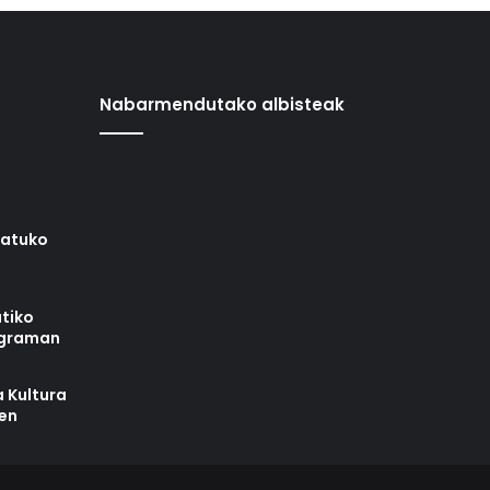
Nabarmendutako albisteak
iatuko
tiko
ograman
 Kultura
zen