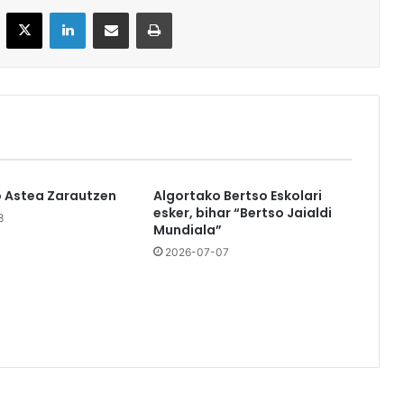
acebook
X
LinkedIn
Partekatu e-posta bidez
Inprimatu
o Astea Zarautzen
Algortako Bertso Eskolari
esker, bihar “Bertso Jaialdi
8
Mundiala”
2026-07-07