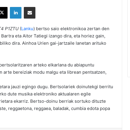
X
LinkedIn
Partekatu e-posta bidez
T4 P1ZTU
(
Lanku
) bertso saio elektronikoa zertan den
Bartra eta Aitor Tatiegi izango dira, eta horiez gain,
liko dira. Ainhoa Urien gai-jartzaile lanetan arituko
ertsolaritzaren arteko elkarlana du abiapuntu
in arte bereiziak modu malgu eta librean pentsatzen,
etara jauzi egingo dugu. Bertsolariek doinutekgi berritu
rko dute musika elektroniko aktualaren egile
ietara ekarriz. Bertso-doinu berriak sortuko dituzte
este, reggaetona, reggaea, baladak, cumbia edota popa