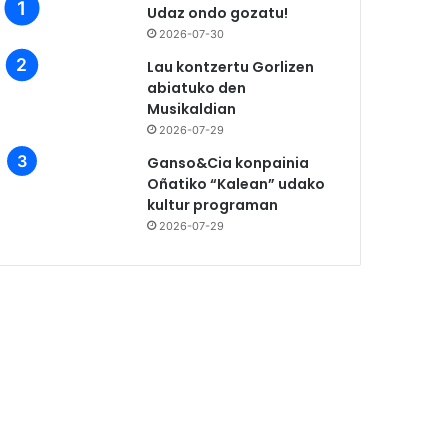
Udaz ondo gozatu!
2026-07-30
Lau kontzertu Gorlizen
abiatuko den
Musikaldian
2026-07-29
Ganso&Cia konpainia
Oñatiko “Kalean” udako
kultur programan
2026-07-29