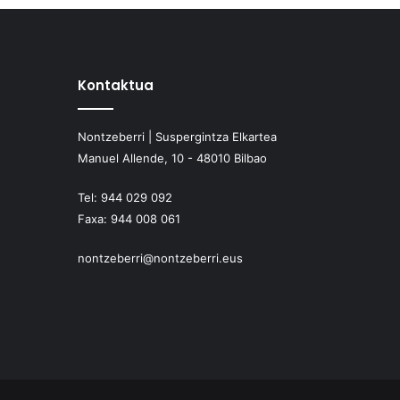
Kontaktua
Nontzeberri | Suspergintza Elkartea
Manuel Allende, 10 - 48010 Bilbao
Tel:
944 029 092
Faxa:
944 008 061
nontzeberri@nontzeberri.eus