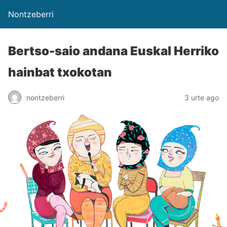
Nontzeberri
Bertso-saio andana Euskal Herriko
hainbat txokotan
nontzeberri
3 urte ago