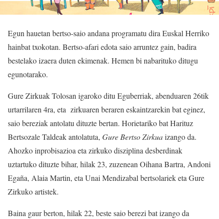
Egun hauetan bertso-saio andana programatu dira Euskal Herriko
hainbat txokotan. Bertso-afari edota saio arruntez gain, badira
bestelako izaera duten ekimenak. Hemen bi nabarituko ditugu
egunotarako.
Gure Zirkuak Tolosan igaroko ditu Eguberriak, abenduaren 26tik
urtarrilaren 4ra, eta zirkuaren beraren eskaintzarekin bat eginez,
saio bereziak antolatu dituzte bertan. Horietariko bat Harituz
Bertsozale Taldeak antolatuta,
Gure Bertso Zirkua
izango da.
Ahozko inprobisazioa eta zirkuko disziplina desberdinak
uztartuko dituzte bihar, hilak 23, zuzenean Oihana Bartra, Andoni
Egaña, Alaia Martin, eta Unai Mendizabal bertsolariek eta Gure
Zirkuko artistek.
Baina gaur berton, hilak 22, beste saio berezi bat izango da