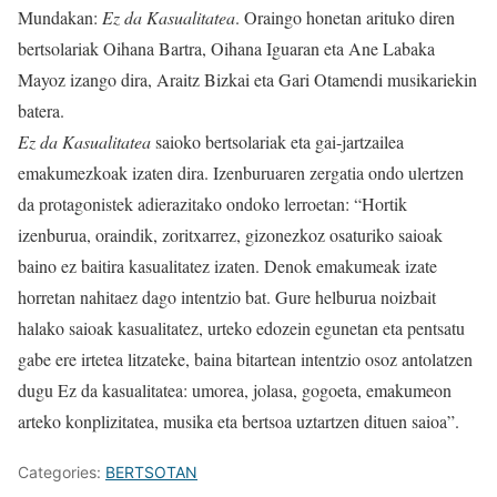
Mundakan:
Ez da Kasualitatea
. Oraingo honetan arituko diren
bertsolariak Oihana Bartra, Oihana Iguaran eta Ane Labaka
Mayoz izango dira, Araitz Bizkai eta Gari Otamendi musikariekin
batera.
Ez da Kasualitatea
saioko bertsolariak eta gai-jartzailea
emakumezkoak izaten dira. Izenburuaren zergatia ondo ulertzen
da protagonistek adierazitako ondoko lerroetan: “Hortik
izenburua, oraindik, zoritxarrez, gizonezkoz osaturiko saioak
baino ez baitira kasualitatez izaten. Denok emakumeak izate
horretan nahitaez dago intentzio bat. Gure helburua noizbait
halako saioak kasualitatez, urteko edozein egunetan eta pentsatu
gabe ere irtetea litzateke, baina bitartean intentzio osoz antolatzen
dugu Ez da kasualitatea: umorea, jolasa, gogoeta, emakumeon
arteko konplizitatea, musika eta bertsoa uztartzen dituen saioa”.
Categories:
BERTSOTAN