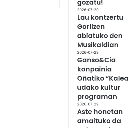
gozatu!
2026-07-29
Lau kontzertu
Gorlizen
abiatuko den
Musikaldian
2026-07-29
Ganso&Cia
konpainia
Oñatiko “Kale
udako kultur
programan
2026-07-29
Aste honetan
amaituko da