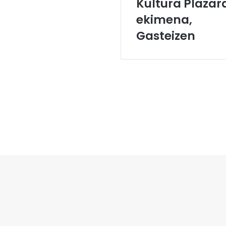
Kultura Plazar
ekimena,
Gasteizen