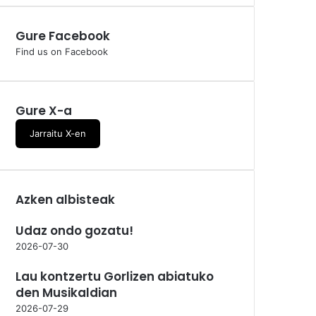
Gure Facebook
Find us on Facebook
Gure X-a
Jarraitu X-en
Azken albisteak
Udaz ondo gozatu!
2026-07-30
Lau kontzertu Gorlizen abiatuko
den Musikaldian
2026-07-29