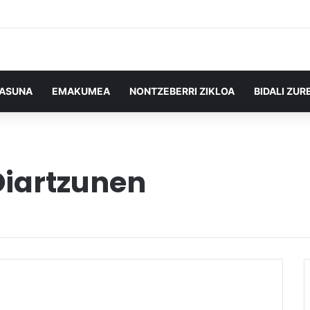
TASUNA
EMAKUMEA
NONTZEBERRI ZIKLOA
BIDALI ZUR
Oiartzunen