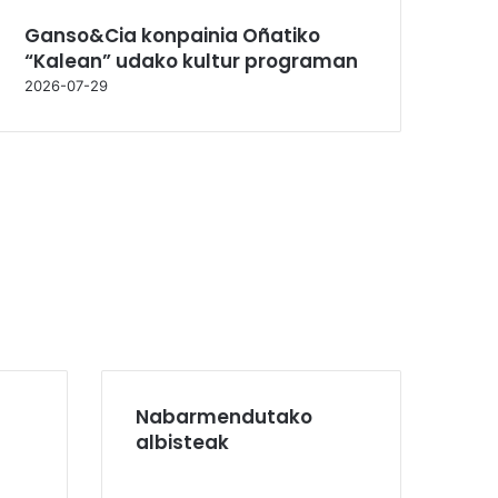
Ganso&Cia konpainia Oñatiko
“Kalean” udako kultur programan
2026-07-29
Nabarmendutako
albisteak