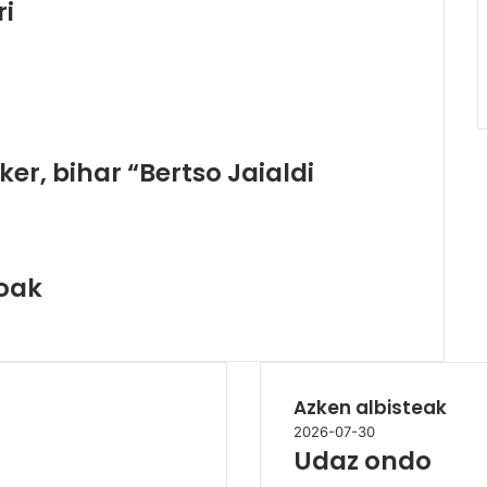
ri
ker, bihar “Bertso Jaialdi
oak
Azken albisteak
2026-07-30
Udaz ondo