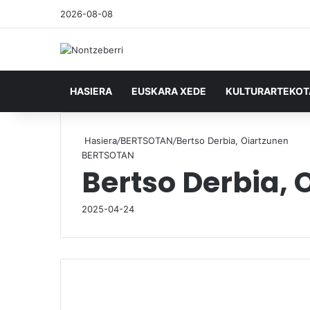
2026-08-08
HASIERA
EUSKARA XEDE
KULTURARTEKO
Hasiera
/
BERTSOTAN
/
Bertso Derbia, Oiartzunen
BERTSOTAN
Bertso Derbia, 
2025-04-24