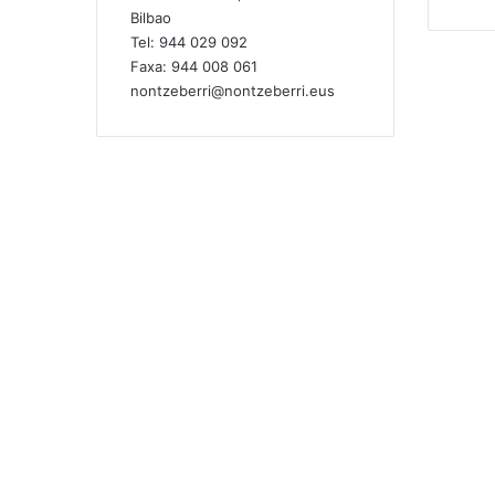
Bilbao
Tel:
944 029 092
Faxa:
944 008 061
nontzeberri@nontzeberri.eus