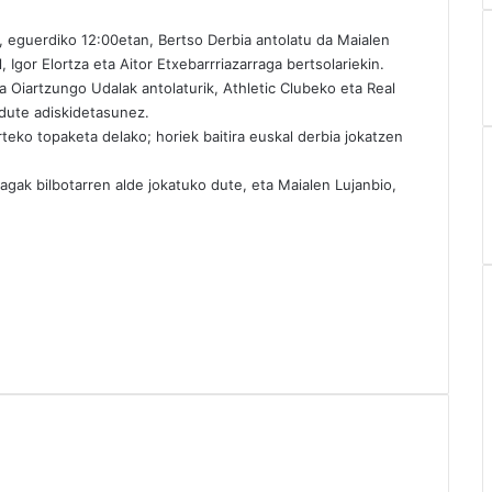
 eguerdiko 12:00etan, Bertso Derbia antolatu da Maialen
 Igor Elortza eta Aitor Etxebarrriazarraga bertsolariekin.
 Oiartzungo Udalak antolaturik, Athletic Clubeko eta Real
 dute adiskidetasunez.
teko topaketa delako; horiek baitira euskal derbia jokatzen
rragak bilbotarren alde jokatuko dute, eta Maialen Lujanbio,