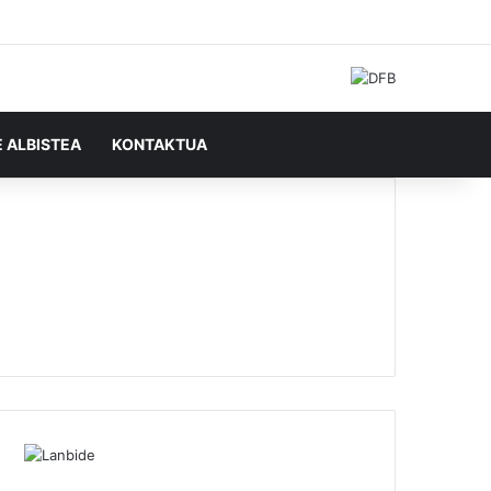
Facebook
X
YouTube
RSS
Ausazko artikulu
Sidebar
Bilatu honela
E ALBISTEA
KONTAKTUA