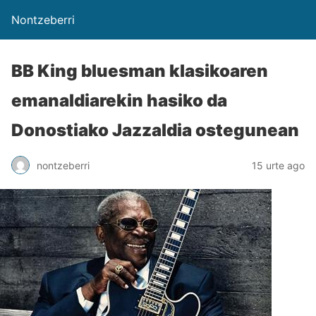
Nontzeberri
BB King bluesman klasikoaren
emanaldiarekin hasiko da
Donostiako Jazzaldia ostegunean
nontzeberri
15 urte ago