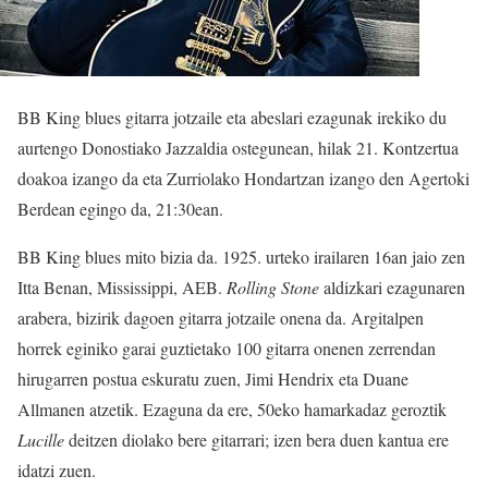
BB King blues gitarra jotzaile eta abeslari ezagunak irekiko du
aurtengo Donostiako Jazzaldia ostegunean, hilak 21. Kontzertua
doakoa izango da eta Zurriolako Hondartzan izango den Agertoki
Berdean egingo da, 21:30ean.
BB King blues mito bizia da. 1925. urteko irailaren 16an jaio zen
Itta Benan, Mississippi, AEB.
Rolling Stone
aldizkari ezagunaren
arabera, bizirik dagoen gitarra jotzaile onena da. Argitalpen
horrek eginiko garai guztietako 100 gitarra onenen zerrendan
hirugarren postua eskuratu zuen, Jimi Hendrix eta Duane
Allmanen atzetik. Ezaguna da ere, 50eko hamarkadaz geroztik
Lucille
deitzen diolako bere gitarrari; izen bera duen kantua ere
idatzi zuen.