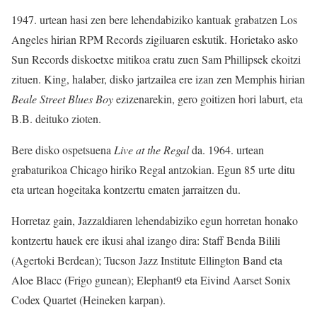
1947. urtean hasi zen bere lehendabiziko kantuak grabatzen Los
Angeles hirian RPM Records zigiluaren eskutik. Horietako asko
Sun Records diskoetxe mitikoa eratu zuen Sam Phillipsek ekoitzi
zituen. King, halaber, disko jartzailea ere izan zen Memphis hirian
Beale Street Blues Boy
ezizenarekin, gero goitizen hori laburt, eta
B.B. deituko zioten.
Bere disko ospetsuena
Live at the Regal
da. 1964. urtean
grabaturikoa Chicago hiriko Regal antzokian. Egun 85 urte ditu
eta urtean hogeitaka kontzertu ematen jarraitzen du.
Horretaz gain, Jazzaldiaren lehendabiziko egun horretan honako
kontzertu hauek ere ikusi ahal izango dira: Staff Benda Bilili
(Agertoki Berdean); Tucson Jazz Institute Ellington Band eta
Aloe Blacc (Frigo gunean); Elephant9 eta Eivind Aarset Sonix
Codex Quartet (Heineken karpan).