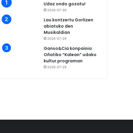
Udaz ondo gozatu!
2026-07-30
Lau kontzertu Gorlizen
abiatuko den
Musikaldian
2026-07-29
Ganso&Cia konpainia
Oñatiko “Kalean” udako
kultur programan
2026-07-29