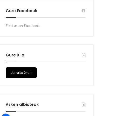
Gure Facebook
Find us on Facebook
Gure X-a
Jarraitu X-en
Azken albisteak