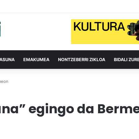
TASUNA
EMAKUMEA
NONTZEBERRI ZIKLOA
BIDALI ZUR
meon
una” egingo da Berm