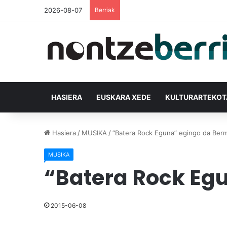
2026-08-07
Berriak
HASIERA
EUSKARA XEDE
KULTURARTEKO
Hasiera
/
MUSIKA
/
“Batera Rock Eguna” egingo da Ber
MUSIKA
“Batera Rock Eg
2015-06-08