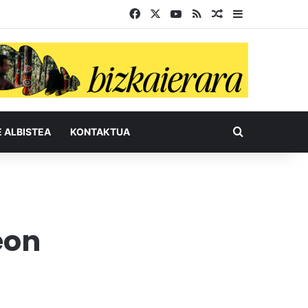
Facebook
X
YouTube
RSS
Ausazko artikul
Sidebar
Bilatu honel
E ALBISTEA
KONTAKTUA
eon