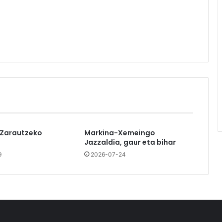
 Zarautzeko
Markina-Xemeingo
Jazzaldia, gaur eta bihar
9
2026-07-24