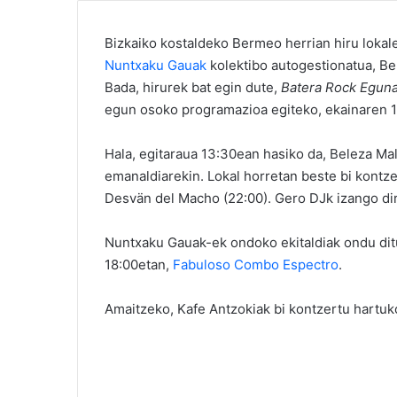
Bizkaiko kostaldeko Bermeo herrian hiru lokal
Nuntxaku Gauak
kolektibo autogestionatua, Be
Bada, hirurek bat egin dute,
Batera Rock Egun
egun osoko programazioa egiteko, ekainaren 
Hala, egitaraua 13:30ean hasiko da, Beleza Ma
emanaldiarekin. Lokal horretan beste bi kontzer
Desvän del Macho (22:00). Gero DJk izango di
Nuntxaku Gauak-ek ondoko ekitaldiak ondu ditu: 
18:00etan,
Fabuloso Combo Espectro
.
Amaitzeko, Kafe Antzokiak bi kontzertu hartuko 