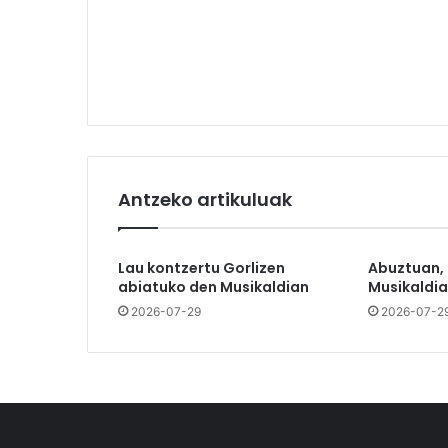
Antzeko artikuluak
Lau kontzertu Gorlizen
Abuztuan,
abiatuko den Musikaldian
Musikaldia
2026-07-29
2026-07-2