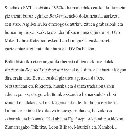
Suediako SVT telebistak 1960ko hamarkadako euskal kultura eta
gizarteari buruz eginiko
Basker
izeneko dokumentala aurkeztu
zen atzo. Argibel Euba etnologoak aurkitu zituen grabazioak eta
horien inguruko ikerketa eta identifikazio lana egin du EHUko
Mikel Laboa Katedrari esker. Lan hori guztia euskaraz eta
gaztelaniaz argitaratu da liburu eta DVDa batean.
Balio historiko eta etnografiko berezia duten dokumentalak
Basker
eta
Bondei i Baskerland
izenekoak dira, eta ahaztuak egon
dira orain arte. Bertan euskal gizartea agertzen da bere
osotasunean eta folklorea, musika eta dantza tradizionalaren
adierazpenak, eta gure kulturak azkeneko hamarkadetan bizi
izandako aldaketa sakonak agerian daude. Irudiotan ere herri-
kulturako hainbat lekukotza interesgarri daude, batzuk oso
zaharrak eta bakanak, “Sakabi eta Egañazpi, Alejandro Aldekoa,
Zumarragako Trikitixa, Leon Bilbao, Maurizia eta Karakol…