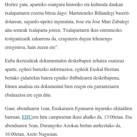
Horiez gain, aparteko esangura historiko eta kulturala daukan
txalapartaren eszena bitxia dago: Martuteneko Billandegi baserri-
dolarean, sagardo-upelez inguratuta, Jose eta Jose Mari Zabalegi
aita-semeak txalaparta jotzen. Txalapartaren ikus-entzunezko
testigantzarik zaharrena da, ezagutzen dugun lehenengo
erregistroa, hain zuzen ere”.
Euba ikertzaileak dokumentalen deskribapen zehatza osatzeaz
aparte, egileei buruzko informazioa, egileek Euskal Herrian
bertako gidariekin batera eginiko ibilbidearen deskribapena,
filmen analisia eta dokumental bien eragin eta garrantziaren
ebaluazioa ere egin ditu.
Gaur, abenduaren 1ean, Euskararen Egunaren inguruko ekitaldien
barruan,
EHU
ren hiru campusetan ikusi ahalko da, 13:00etan. Eta
abenduaren 5ean, Durangoko Azokan bertan aurkeztuko da,
16:00etan, Areto Nagusian.