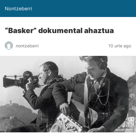
Nontzeberri
“Basker” dokumental ahaztua
nontzeberri
10 urte ago