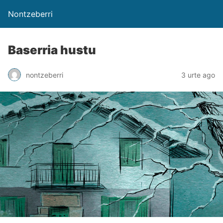
Nontzeberri
Baserria hustu
nontzeberri
3 urte ago