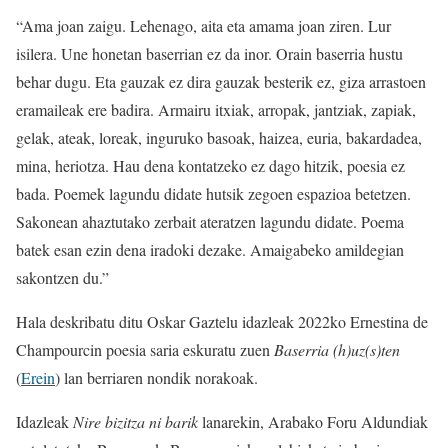
“Ama joan zaigu. Lehenago, aita eta amama joan ziren. Lur
isilera. Une honetan baserrian ez da inor. Orain baserria hustu
behar dugu. Eta gauzak ez dira gauzak besterik ez, giza arrastoen
eramaileak ere badira. Armairu itxiak, arropak, jantziak, zapiak,
gelak, ateak, loreak, inguruko basoak, haizea, euria, bakardadea,
mina, heriotza. Hau dena kontatzeko ez dago hitzik, poesia ez
bada. Poemek lagundu didate hutsik zegoen espazioa betetzen.
Sakonean ahaztutako zerbait ateratzen lagundu didate. Poema
batek esan ezin dena iradoki dezake. Amaigabeko amildegian
sakontzen du.”
Hala deskribatu ditu Oskar Gaztelu idazleak 2022ko Ernestina de
Champourcin poesia saria eskuratu zuen
Baserria (h)uz(s)ten
(
Erein
) lan berriaren nondik norakoak.
Idazleak
Nire bizitza ni barik
lanarekin, Arabako Foru Aldundiak