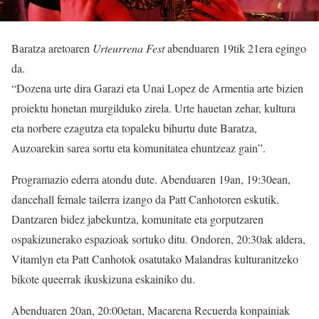
Baratza aretoaren
Urteurrena Fest
abenduaren 19tik 21era egingo
da.
“Dozena urte dira Garazi eta Unai Lopez de Armentia arte bizien
proiektu honetan murgilduko zirela. Urte hauetan zehar, kultura
eta norbere ezagutza eta topaleku bihurtu dute Baratza,
Auzoarekin sarea sortu eta komunitatea ehuntzeaz gain”.
Programazio ederra atondu dute. Abenduaren 19an, 19:30ean,
dancehall female tailerra izango da Patt Canhotoren eskutik.
Dantzaren bidez jabekuntza, komunitate eta gorputzaren
ospakizunerako espazioak sortuko ditu. Ondoren, 20:30ak aldera,
Vitamlyn eta Patt Canhotok osatutako Malandras kulturanitzeko
bikote queerrak ikuskizuna eskainiko du.
Abenduaren 20an, 20:00etan, Macarena Recuerda konpainiak