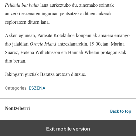
Pelikula bat balitz
lana aurkeztuko du, zinemako soinuak
antzerki-eszenaren inguruan pentsatzeko dituen aukerak
esploratzen dituen lana.
Azken egunean, Parasite Kolektiboa konpainiak amaiera emango
dio jaialdiari
Oracle Island
antzezlanarekin, 19:00etan. Marina
Suarez, Helena Wilhelmsson eta Hannah Whelan protagonistak
dira bertan.
Jakingarri guztiak Baratza aretoan dituzue.
Categories:
ESZENA
Nontzeberri
Back to top
Exit mobile version