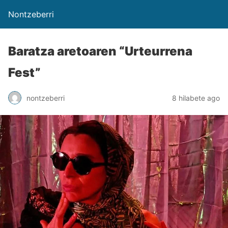
Nontzeberri
Baratza aretoaren “Urteurrena
Fest”
nontzeberri
8 hilabete ago