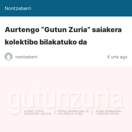
Nontzeberri
Aurtengo “Gutun Zuria” saiakera
kolektibo bilakatuko da
nontzeberri
6 urte ago