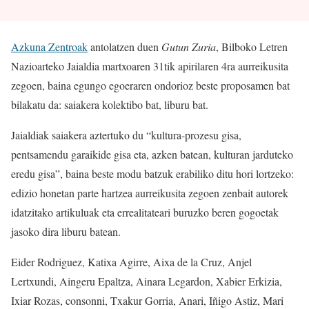
Azkuna Zentroak
antolatzen duen
Gutun Zuria
, Bilboko Letren
Nazioarteko Jaialdia martxoaren 31tik apirilaren 4ra aurreikusita
zegoen, baina egungo egoeraren ondorioz beste proposamen bat
bilakatu da: saiakera kolektibo bat, liburu bat.
Jaialdiak saiakera aztertuko du “kultura-prozesu gisa,
pentsamendu garaikide gisa eta, azken batean, kulturan jarduteko
eredu gisa”, baina beste modu batzuk erabiliko ditu hori lortzeko:
edizio honetan parte hartzea aurreikusita zegoen zenbait autorek
idatzitako artikuluak eta errealitateari buruzko beren gogoetak
jasoko dira liburu batean.
Eider Rodriguez, Katixa Agirre, Aixa de la Cruz, Anjel
Lertxundi, Aingeru Epaltza, Ainara Legardon, Xabier Erkizia,
Ixiar Rozas, consonni, Txakur Gorria, Anari, Iñigo Astiz, Mari