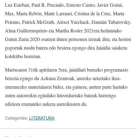
Luz Esteban, Paul B. Preciado, Ernesto Castro, Javier Gomá,
Max, Marta Rebón, Maite Larrauri, Cristina de la Cruz, Marta
Peirano, Patrick McGrath, Alexei Yurchack, Damián Tabarovsky,
Alma Guillermoprieto eta Martha Rosler 2021era hedatutako
Gutun Zuria 2020 osatzen duten pertsonen izenak dira, eta horien
gogoetak modu batera edo bestera egongo dira Jaialdia saiakera
kolektibo horretan.
Martxoaren 31tik apirilaren 5era, jaialdiari buruzko programazio
berezia egingo du Azkuna Zentroak, aurreko urteetako ikus-
entzunezko materialaren bidez, eta gainera, aurten parte hartuko
zuten autoreekin egindako hitzorduetako batzuk hurrengo
ediziora eramateko aukera aurreikusten du.
Categories:
LITERATURA