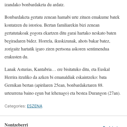
izandako bonbardaketa du ardatz.
Bonbardaketa gertatu zenean hamabi urte zituen emakume batek
kontatzen du istorioa. Bertan familiarekin bizi zenean
gertatutakoak gogora ekartzen ditu garai hartako neskato baten
begiradaren bidez. Horrela, ikuskizunak, ahots bakar batez,
zorigaitz hartatik igaro ziren pertsona askoren sentimendua
erakusten du.
Lanak Asturias, Kantabria… ere bisitatuko ditu, eta Euskal
Herrira itzuliko da azken bi emanaldiak eskaintzeko: bata
Gernikan bertan (apirilaren 25ean, bonbardaketaren 88.
urteurrena baino egun bat lehenago) eta bestea Durangon (27an).
Categories:
ESZENA
Nontzeberri