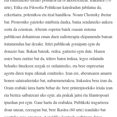
urte), Etika eta Filosofia Politikoan katedradun jubilatua da,
ezkertiarra, polemikoa eta itzal handikoa. Noam Chomsky iberiar
bat. Pronostiko gaiztoko minbizia dauka, baina sendatzeko aukera
sortu da ezustean. Aberats ospetsu batek osasun sistema
publikoari dohaintzan eman duen radioterapia ekipamendu batean
tratamendua har dezake. Iritzi publikoak goraipatu egin du
donazio hau. Bakan batzuk, ordea, gaitzetsi egin dute. Hauen
ustez buru zuritze bat da, trilero baten trukua, legez ordaindu
beharko lituzkeen zergak ez ordaintzeko, eta bere enpresetan
agertu diren trapu zikinak estaltzeko. Izan ere, aberatsaren amarru
honen salatzaileetako bat, nabarmenetakoa, Irakaslea bera izan da.
Orain erabaki latza hartu behar du: bere printzipioekiko leiala izan
eta bizitza salbatzeari uko egin; ala prakak jaitsi eta filantropoari
ipurdian pot egin. Gaur hartu du erabakia. Publikoki iragartzera
doan unean, ezezagun bat, bere Ikaslea (60 urte) izandako bat
agertuko zaio ezustean. Aspaldiko kontuak garbitzera dator.