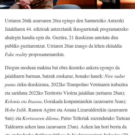
Urriaren 26tik azaroaren 26ra egingo den Santurtziko Antzerki
Jaialdiaren 44. edizioak antzezlanik ikusgarrienak programatzeko
ahalegin handia egin du. Guztira, 21 ikuskizun antolatu dira
publiko guztiarentzat. Urriaren 26an izango da lehen ekitaldia
Fake reality
proposamenarekin.
Diogun moduan makina bat obra ikusteko aukera egongo da
jaialdiaren barruan, batzuk euskaraz, honako hauek:
Nire sudur
punta
zirku-ikuskizuna, 2022ko Trampolino Vetrinaren irabazlea
eta sariduna 2022ko Territorio Violeta jaialdian (urriaren 28an);
Kelonia eta Itsasoa
, Gorakada konpainiarekin (azaroaren 5ean);
Hobe Ixilik
. Ramon Agirre eta Amaia Lizarralderekin (azaroaren
9an); eta
Kortxoaren dilema
, Patxo Telleriak zuzendutako Tartean
Taldearen azken lana (azaroaren 23an). Azken lan hori berria da
eta endreduzko thriller politikoa da bi aktorerentzat: Irakaslea (70