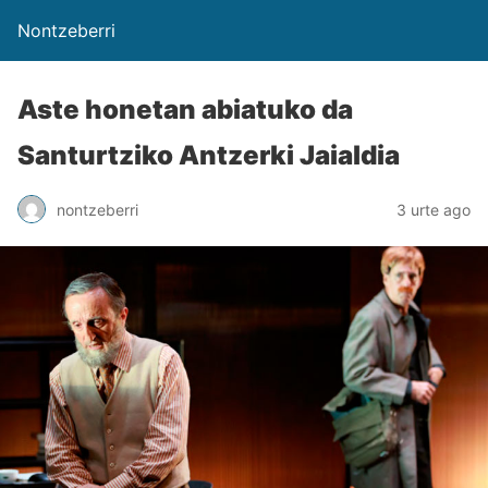
Nontzeberri
Aste honetan abiatuko da
Santurtziko Antzerki Jaialdia
nontzeberri
3 urte ago