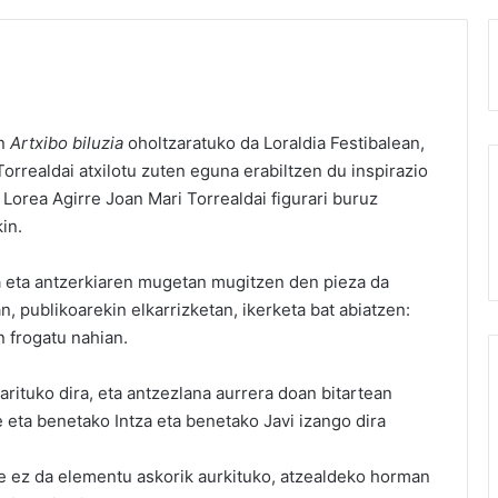
n
Artxibo biluzia
oholtzaratuko da
Loraldia Festibal
ean,
orrealdai atxilotu zuten eguna erabiltzen du inspirazio
, Lorea Agirre Joan Mari Torrealdai figurari buruz
in.
 eta antzerkiaren mugetan mugitzen den pieza da
n, publikoarekin elkarrizketan, ikerketa bat abiatzen:
 frogatu nahian.
arituko dira, eta antzezlana aurrera doan bitartean
e eta benetako Intza eta benetako Javi izango dira
e ez da elementu askorik aurkituko, atzealdeko horman