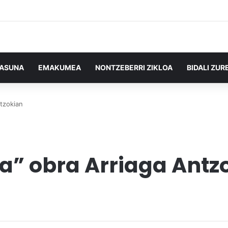
TASUNA
EMAKUMEA
NONTZEBERRI ZIKLOA
BIDALI ZUR
ntzokian
ia” obra Arriaga Antz