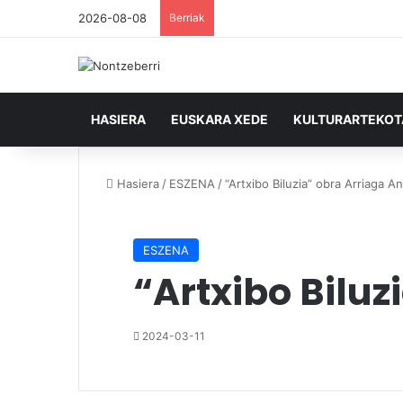
2026-08-08
Berriak
HASIERA
EUSKARA XEDE
KULTURARTEKO
Hasiera
/
ESZENA
/
“Artxibo Biluzia” obra Arriaga A
ESZENA
“Artxibo Biluz
2024-03-11