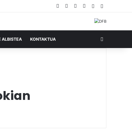
Facebook
X
YouTube
RSS
Ausazko artikul
Sidebar
Bilatu honela
E ALBISTEA
KONTAKTUA
okian