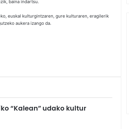
uzik, baina indartsu.
o, euskal kulturgintzaren, gure kulturaren, eragilerik
gutzeko aukera izango da.
ko “Kalean” udako kultur