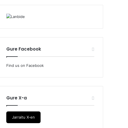
Gure Facebook
Find us on Facebook
Gure X-a
Jarraitu X-en