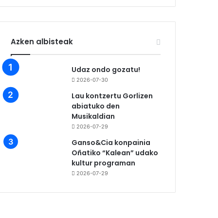
Azken albisteak
Udaz ondo gozatu!
2026-07-30
Lau kontzertu Gorlizen
abiatuko den
Musikaldian
2026-07-29
Ganso&Cia konpainia
Oñatiko “Kalean” udako
kultur programan
2026-07-29