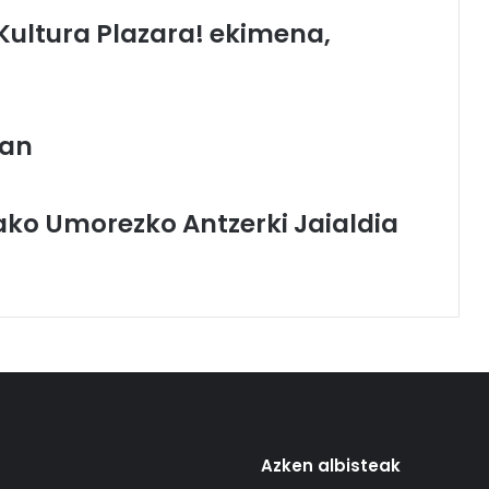
ultura Plazara! ekimena,
ean
ako Umorezko Antzerki Jaialdia
Azken albisteak