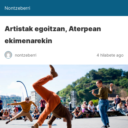
Nontzeberri
Artistak egoitzan, Aterpean
ekimenarekin
nontzeberri
4 hilabete ago