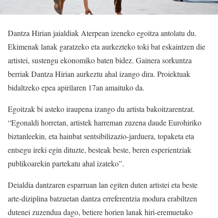
Dantza Hirian jaialdiak Aterpean izeneko egoitza antolatu du.
Ekimenak lanak garatzeko eta aurkezteko toki bat eskaintzen die
artistei, sustengu ekonomiko baten bidez. Gainera sorkuntza
berriak Dantza Hirian aurkeztu ahal izango dira. Proiektuak
bidaltzeko epea apirilaren 17an amaituko da.
Egoitzak bi asteko iraupena izango du artista bakoitzarentzat.
“Egonaldi horretan, artistek harreman zuzena daude Eurohiriko
biztanleekin, eta hainbat sentsibilizazio-jarduera, topaketa eta
entsegu ireki egin dituzte, besteak beste, beren esperientziak
publikoarekin partekatu ahal izateko”.
Deialdia dantzaren esparruan lan egiten duten artistei eta beste
arte-diziplina batzuetan dantza erreferentzia modura erabiltzen
dutenei zuzendua dago, betiere horien lanak hiri-eremuetako